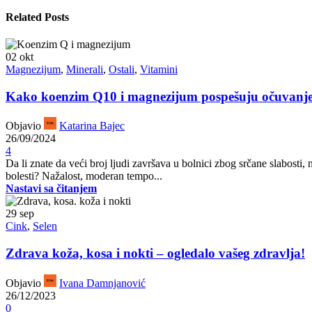
Related Posts
02
okt
Magnezijum
,
Minerali
,
Ostali
,
Vitamini
Kako koenzim Q10 i magnezijum pospešuju očuvanje 
Objavio
Katarina Bajec
26/09/2024
4
Da li znate da veći broj ljudi završava u bolnici zbog srčane slabosti,
bolesti? Nažalost, moderan tempo...
Nastavi sa čitanjem
29
sep
Cink
,
Selen
Zdrava koža, kosa i nokti – ogledalo vašeg zdravlja!
Objavio
Ivana Damnjanović
26/12/2023
0