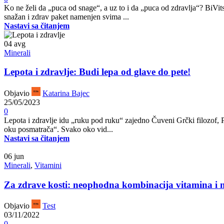
Ko ne želi da „puca od snage“, a uz to i da „puca od zdravlja“?
snažan i zdrav paket namenjen svima ...
Nastavi sa čitanjem
04
avg
Minerali
Lepota i zdravlje: Budi lepa od glave do pete!
Objavio
Katarina Bajec
25/05/2023
0
Lepota i zdravlje idu „ruku pod ruku“ zajedno Čuveni Grčki filozof, Pl
oku posmatrača“. Svako oko vid...
Nastavi sa čitanjem
06
jun
Minerali
,
Vitamini
Za zdrave kosti: neophodna kombinacija vitamina i 
Objavio
Test
03/11/2022
0