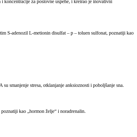
 i koncentracije za poslovne uspehe, i kreirao je inovativni
S-adenozil L-metionin disulfat – p – toluen sulfonat, poznatiji kao
su smanjenje stresa, otklanjanje anksioznosti i poboljšanje sna.
poznatiji kao „hormon želje“ i noradrenalin.