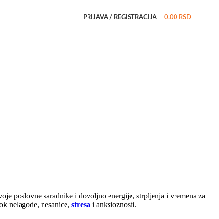
PRIJAVA / REGISTRACIJA
0.00
RSD
oje poslovne saradnike i dovoljno energije, strpljenja i vremena za
zrok nelagode, nesanice,
stresa
i anksioznosti.