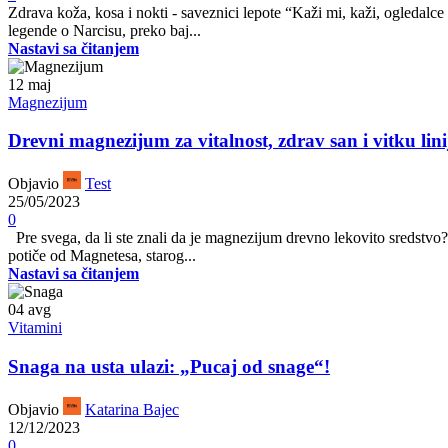
Zdrava koža, kosa i nokti - saveznici lepote “Kaži mi, kaži, ogledalce
legende o Narcisu, preko baj...
Nastavi sa čitanjem
12
maj
Magnezijum
Drevni magnezijum za vitalnost, zdrav san i vitku lini
Objavio
Test
25/05/2023
0
Pre svega, da li ste znali da je magnezijum drevno lekovito sredst
potiče od Magnetesa, starog...
Nastavi sa čitanjem
04
avg
Vitamini
Snaga na usta ulazi: „Pucaj od snage“!
Objavio
Katarina Bajec
12/12/2023
0