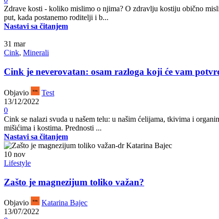
Zdrave kosti - koliko mislimo o njima? O zdravlju kostiju obično mis
put, kada postanemo roditelji i b...
Nastavi sa čitanjem
31
mar
Cink
,
Minerali
Cink je neverovatan: osam razloga koji će vam potvrd
Objavio
Test
13/12/2022
0
Cink se nalazi svuda u našem telu: u našim ćelijama, tkivima i organima
mišićima i kostima. Prednosti ...
Nastavi sa čitanjem
10
nov
Lifestyle
Zašto je magnezijum toliko važan?
Objavio
Katarina Bajec
13/07/2022