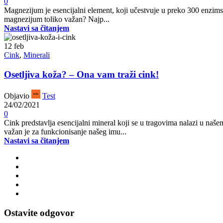
0
Magnezijum je esencijalni element, koji učestvuje u preko 300 enzimsk
magnezijum toliko važan? Najp...
Nastavi sa čitanjem
12
feb
Cink
,
Minerali
Osetljiva koža? – Ona vam traži cink!
Objavio
Test
24/02/2021
0
Cink predstavlja esencijalni mineral koji se u tragovima nalazi u naš
važan je za funkcionisanje našeg imu...
Nastavi sa čitanjem
Ostavite odgovor