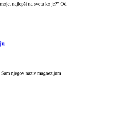
 moje, najlepši na svetu ko je?” Od
ju
vo? Sam njegov naziv magnezijum