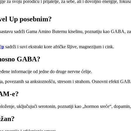
 za svoju porodicu i prijatelje, za sebe, ali i dovoljno energije, fokusa
evel Up posebnim?
astavu sadrži Gama Amino Buternu kiselinu, poznatiju kao GABA, zatim 
Up
sadrži i suvi ekstrakt kore afričke šljive, magnezijum i cink.
odnosno GABA?
đene informacije od jedne do druge nervne ćelije.
ja, povezanih sa anksioznošću, stresom i strahom. Osnovni efekti GABA 
SAM-e?
loženje, uključujući serotonin, poznatiji kao „hormon sreće“, dopamin, 
ažan?