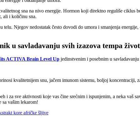
voa energije i otklanjanje umora.
alitetnog sna na nivo energije. Hormon koji direktno reguliše ciklus b
 ali i količinu sna.
u telu. Njegov nedostatak često dovodi do umora i smanjenja energije,
ik u savladavanju svih izazova tempa život
its ACTIVA Brain Level Up
jedinstvenim i posebnim u savladavanju s
nosi kvalitetnijem snu, jačem imunom sistemu, boljoj koncentraciji, zad
peh i za sve aktivnosti koje vas čine srećnim i ispunjenim, a neka vaš 
te sa vašim lekarom!
kstrakt kore afričke šljive