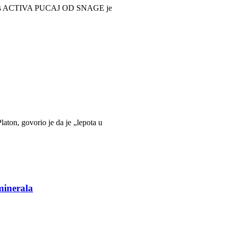
 BiVits ACTIVA PUCAJ OD SNAGE je
aton, govorio je da je „lepota u
minerala