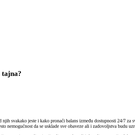
 tajna?
d njih svakako jeste i kako pronaći balans između dostupnosti 24/7 za sv
. Često nemogućnost da se usklade sve obaveze ali i zadovoljstva budu u