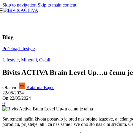
Skip to navigation
Skip to main content
Blog
Početna
/
Lifestyle
Lifestyle
,
Minerali
,
Ostali
Bivits ACTIVA Brain Level Up…u čemu je
Objavio
Katarina Bajec
22/05/2024
On 22/05/2024
0
Savremeni način života postavio je pred nas brojne izazove, a jedan o
porodicu, prijatelje, ali i za nas same i sve ono što nas čini srećnim