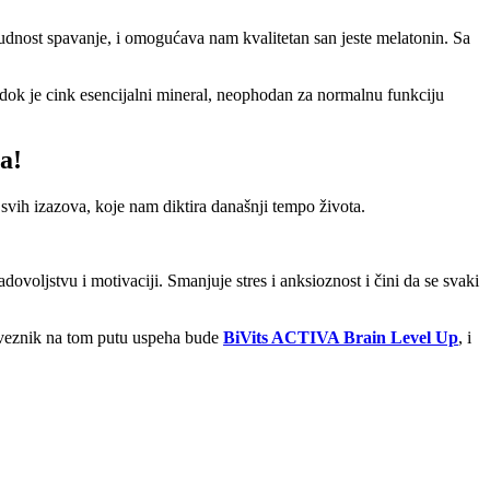
udnost spavanje, i omogućava nam kvalitetan san jeste melatonin. Sa
 dok je cink esencijalni mineral, neophodan za normalnu funkciju
a!
vih izazova, koje nam diktira današnji tempo života.
ovoljstvu i motivaciji. Smanjuje stres i anksioznost i čini da se svaki
saveznik na tom putu uspeha bude
BiVits ACTIVA Brain Level Up
, i