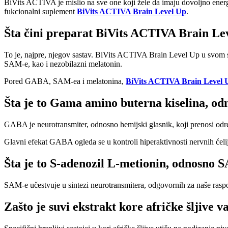
BiVits ACTIVA je mislio na sve one koji žele da imaju dovoljno energije
fukcionalni suplement
BiVits ACTIVA Brain Level Up
.
Šta čini preparat BiVits ACTIVA Brain L
To je, najpre, njegov sastav. BiVits ACTIVA Brain Level Up u svom s
SAM-e, kao i nezobilazni melatonin.
Pored GABA, SAM-ea i melatonina,
BiVits ACTIVA Brain Level 
Šta je to Gama amino buterna kiselina, 
GABA je neurotransmiter, odnosno hemijski glasnik, koji prenosi odre
Glavni efekat GABA ogleda se u kontroli hiperaktivnosti nervnih ćeli
Šta je to S-adenozil L-metionin, odnosno 
SAM-e učestvuje u sintezi neurotransmitera, odgovornih za naše raspo
Zašto je suvi ekstrakt kore afričke šljive v