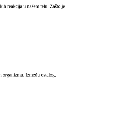
ih reakcija u našem telu. Zašto je
em organizmu. Između ostalog,