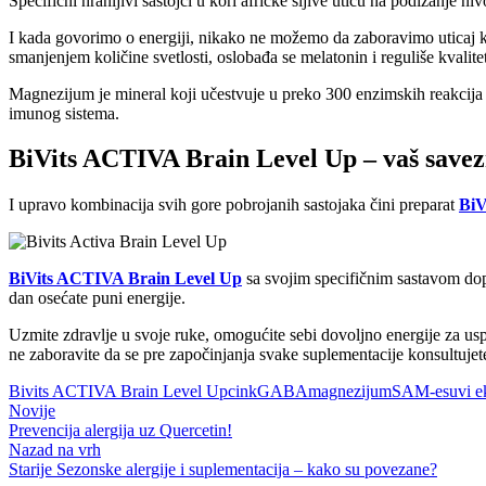
Specifični hranljivi sastojci u kori afričke šljive utiču na podizanje ni
I kada govorimo o energiji, nikako ne možemo da zaboravimo uticaj kv
smanjenjem količine svetlosti, oslobađa se melatonin i reguliše kvalitet,
Magnezijum je mineral koji učestvuje u preko 300 enzimskih reakcija 
imunog sistema.
BiVits ACTIVA Brain Level Up – vaš savezn
I upravo kombinacija svih gore pobrojanih sastojaka čini preparat
BiV
BiVits ACTIVA Brain Level Up
sa svojim specifičnim sastavom dopri
dan osećate puni energije.
Uzmite zdravlje u svoje ruke, omogućite sebi dovoljno energije za us
ne zaboravite da se pre započinjanja svake suplementacije konsultuje
Bivits ACTIVA Brain Level Up
cink
GABA
magnezijum
SAM-e
suvi e
Novije
Prevencija alergija uz Quercetin!
Nazad na vrh
Starije
Sezonske alergije i suplementacija – kako su povezane?