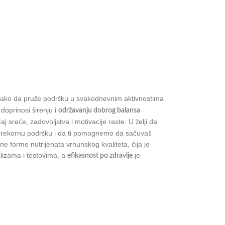
 tako da pruže podršku u svakodnevnim aktivnostima
doprinosi širenju i
održavanju dobrog balansa
aj sreće, zadovoljstva i motivacije raste. U želji da
prekornu podršku i da ti pomognemo da sačuvaš
vne forme nutrijenata vrhunskog kvaliteta, čija je
alizama i testovima, a
je
efikasnost po zdravlje