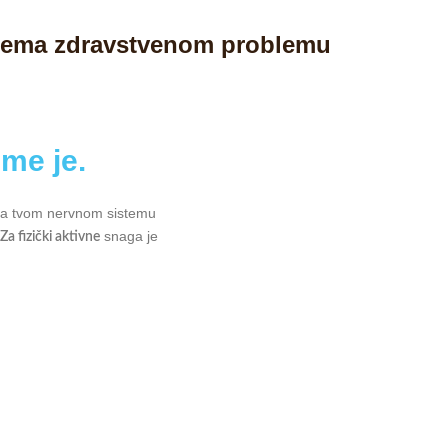
prema zdravstvenom problemu
me je.
ada tvom nervnom sistemu
.
snaga je
Za fizički aktivne