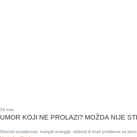
24
mar
UMOR KOJI NE PROLAZI? MOŽDA NIJE ST
Osećaš iscrpljenost, manjak energije, slabost ili imaš problema sa kon