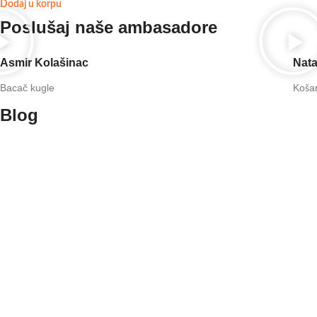
Dodaj u korpu
Poslušaj naše ambasadore
Asmir Kolašinac
Nat
Bacač kugle
Koša
Blog