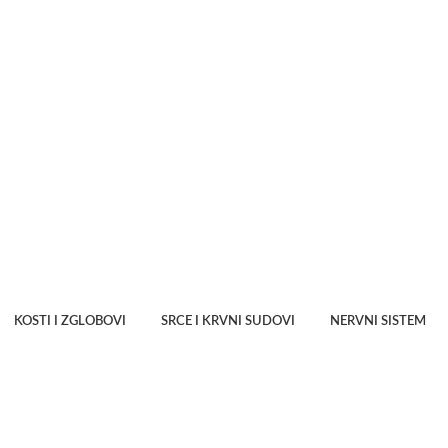
KOSTI I ZGLOBOVI
SRCE I KRVNI SUDOVI
NERVNI SISTEM