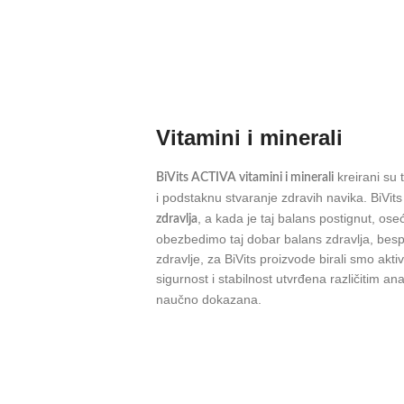
Vitamini i minerali
kreirani su
BiVits ACTIVA vitamini i minerali
i podstaknu stvaranje zdravih navika. BiVits 
, a kada je taj balans postignut, oseć
zdravlja
obezbedimo taj dobar balans zdravlja, bes
zdravlje, za BiVits proizvode birali smo akti
sigurnost i stabilnost utvrđena različitim an
naučno dokazana.