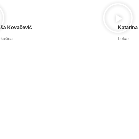
aša Kovačević
Katarina
rkašica
Lekar