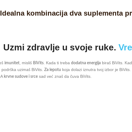
Idealna kombinacija dva suplementa 
Uzmi zdravlje u svoje ruke.
Vre
eš
, misliš
. Kada ti treba
biraš BiVits. K
imunitet
BiVits
dodatna energija
 podrška uzimaš BiVits.
koja dolazi iznutra tvoj izbor je BiVits
Za lepotu
. A
sad već znaš da čuva BiVits.
krvne sudove i srce