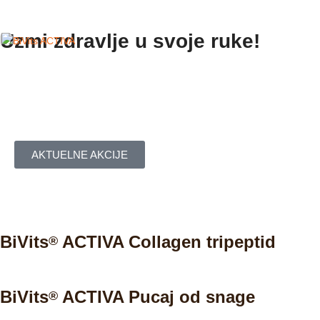
Skip to navigation
Skip to main content
Uzmi zdravlje u svoje ruke!​​
AKTUELNE AKCIJE
BiVits
ACTIVA Collagen tripeptid
®
BiVits
ACTIVA Pucaj od snage
®