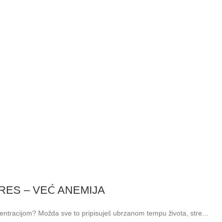
RES – VEĆ ANEMIJA
centracijom? Možda sve to pripisuješ ubrzanom tempu života, stre...