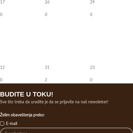
17
26
29
0
0
0
12
31
23
0
2
0
BUDITE U TOKU!
Sve što treba da uradite je da se prijavite na naš newsletter!
Želim obaveštenja preko:
E-mail