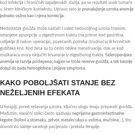
kod infekcija i hroničnih zapaljenskih stanja, pa se rezultati uvek tumače
u širem kliničkom kontekstu. Upravo zato je
pronalaženje uzroka anemije
jednako važno kao i njena korekcija.
Nedostatak gvožđa može nastati i usled nedovoljnog unosa hranom,
smanjene apsorpcije u digestivnom traktu (na primer kod gastritisa,
celijakije ili nakon operacija), povećanih potreba (trudnoća) ili hroničnih
gubitaka krvi. Kod žena su to često obilne menstruacije, dok se kod
muškaraca mora isključiti krvarenje iz digestivnog trakta.
Sideropenijska
anemija se razvija postepeno, najpre se
troše rezerve gvožđa, a tek kasnije
dolazi do pada hemoglobina i pojave simptoma.
KAKO POBOLJŠATI STANJE BEZ
NEŽELJENIH EFEKATA
U terapiji, pored rešavanja uzroka, ključnu ulogu imaju preparati gvožđa.
Međutim, klasični oblici često izazivaju
neprijatne gastrointestinalne
tegobe (bolovi u stomaku, zatvor, metalni ukus u ustima, mučnina…)
, što
dovodi do slabije saradnje pacijenata i prekida terapije.