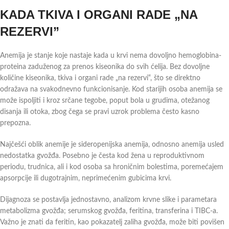
KADA TKIVA I ORGANI RADE „NA
REZERVI”
Anemija je stanje koje nastaje kada u krvi nema dovoljno hemoglobina-
proteina zaduženog za prenos kiseonika do svih ćelija. Bez dovoljne
količine kiseonika, tkiva i organi rade „na rezervi“, što se direktno
odražava na svakodnevno funkcionisanje. Kod starijih osoba anemija se
može ispoljiti i kroz srčane tegobe, poput bola u grudima, otežanog
disanja ili otoka, zbog čega se pravi uzrok problema često kasno
prepozna.
Najčešći oblik anemije je sideropenijska anemija, odnosno anemija usled
nedostatka gvožđa. Posebno je česta kod žena u reproduktivnom
periodu, trudnica, ali i kod osoba sa hroničnim bolestima, poremećajem
apsorpcije ili dugotrajnim, neprimećenim gubicima krvi.
Dijagnoza se postavlja jednostavno, analizom krvne slike i parametara
metabolizma gvožđa; serumskog gvožđa, feritina, transferina i TIBC-a.
Važno je znati da feritin, kao pokazatelj zaliha gvožđa, može biti povišen