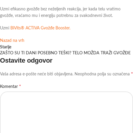
Uzmi efikasno gvožđe bez neželjenih reakcija, jer kada telu vratimo
gvožđe, vraćamo mu i energiju potrebnu za svakodnevni život.
Uzmi
BiVits® ACTIVA Gvožđe Booster.
Nazad na vrh
Starije
ZAŠTO SU TI DANI POSEBNO TEŠKI? TELO MOŽDA TRAŽI GVOŽĐE
Ostavite odgovor
*
Vaša adresa e-pošte neće biti objavljena.
Neophodna polja su označena
*
Komentar