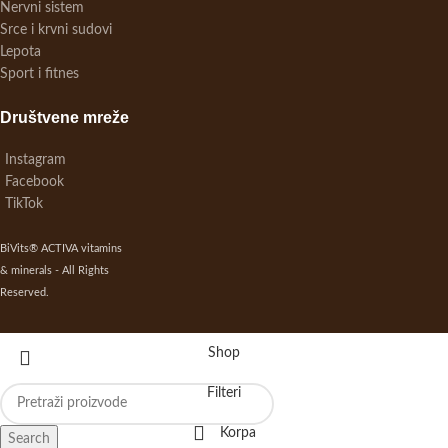
Nervni sistem
Srce i krvni sudovi
Lepota
Sport i fitnes
Društvene mreže
Instagram
Facebook
TikTok
BiVits® ACTIVA vitamins
& minerals - All Rights
Reserved.
Shop
Filteri
Korpa
Search