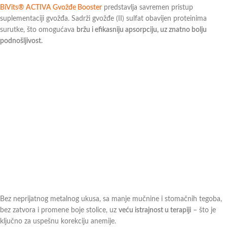
BiVits® ACTIVA Gvožđe Booster
predstavlja savremen pristup
suplementaciji gvožđa. Sadrži gvožđe (II) sulfat obavijen proteinima
surutke, što omogućava
bržu i efikasniju apsorpciju, uz znatno bolju
podnošljivost.
Bez neprijatnog metalnog ukusa, sa manje mučnine i stomačnih tegoba,
bez zatvora i promene boje stolice, uz
veću istrajnost u terapiji
– što je
ključno za uspešnu korekciju anemije.