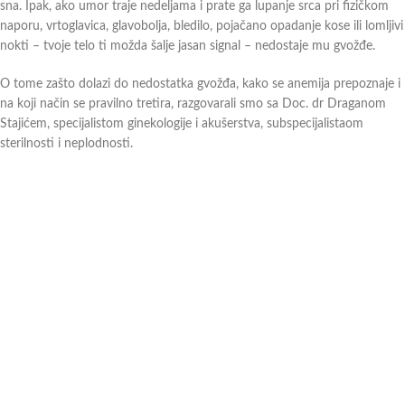
sna. Ipak, ako umor traje nedeljama i prate ga lupanje srca pri fizičkom
naporu, vrtoglavica, glavobolja, bledilo, pojačano opadanje kose ili lomljivi
nokti – tvoje telo ti možda šalje jasan signal – nedostaje mu gvožđe.
O tome zašto dolazi do nedostatka gvožđa, kako se anemija prepoznaje i
na koji način se pravilno tretira, razgovarali smo sa Doc. dr Draganom
Stajićem, specijalistom ginekologije i akušerstva, subspecijalistaom
sterilnosti i neplodnosti.