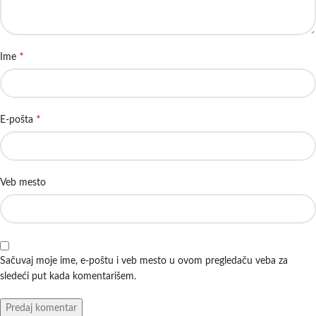
*
Ime
*
E-pošta
Veb mesto
Sačuvaj moje ime, e-poštu i veb mesto u ovom pregledaču veba za
sledeći put kada komentarišem.