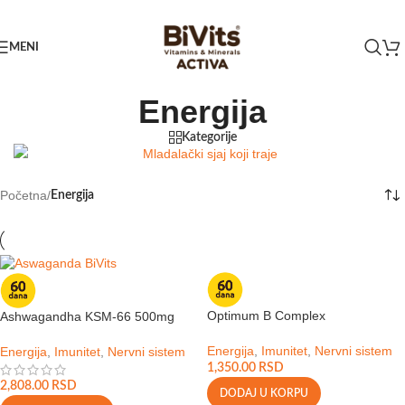
Skip to navigation
Skip to main content
MENI
Energija
Kategorije
Početna
/
Energija
Optimum B Complex
Ashwagandha KSM-66 500mg
Energija
,
Imunitet
,
Nervni sistem
Energija
,
Imunitet
,
Nervni sistem
1,350.00
RSD
2,808.00
RSD
DODAJ U KORPU