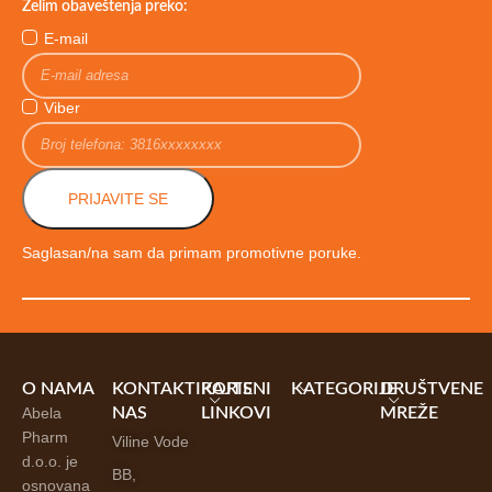
Želim obaveštenja preko:
E-mail
Viber
PRIJAVITE SE
Saglasan/na sam da primam promotivne poruke.
O NAMA
KONTAKTIRAJTE
KORISNI
KATEGORIJE
DRUŠTVENE
Abela
NAS
LINKOVI
MREŽE
Pharm
Viline Vode
d.o.o. je
BB,
osnovana