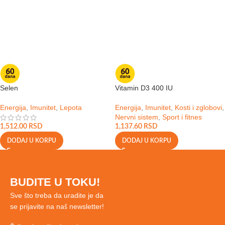
Selen
Vitamin D3 400 IU
Energija
,
Imunitet
,
Lepota
Energija
,
Imunitet
,
Kosti i zglobovi
,
Nervni sistem
,
Sport i fitnes
1,512.00
RSD
1,137.60
RSD
DODAJ U KORPU
DODAJ U KORPU
BUDITE U TOKU!
Sve što treba da uradite je da
se prijavite na naš newsletter!