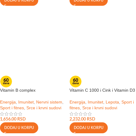
DODAJ U KORPU
DODAJ U KORPU
Vitamin B complex
Vitamin C 1000 i Cink i Vitamin D3
Energija
,
Imunitet
,
Nervni sistem
,
Energija
,
Imunitet
,
Lepota
,
Sport i
Sport i fitnes
,
Srce i krvni sudovi
fitnes
,
Srce i krvni sudovi
1,656.00
RSD
2,232.00
RSD
DODAJ U KORPU
DODAJ U KORPU