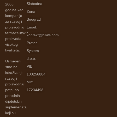
Slobodna
2006.
godine kao
Zona
kompanija
Beograd
za razvoj i
proizvodnju
Email:
farmaceutskih
kontakt@bivits.com
proizvoda
Proton
visokog
kvaliteta.
System
d.o.o.
Usmereni
PIB:
smo na
istraživanje,
100256884
razvoj i
MB:
proizvodnju
potpuno
17234498
prirodnih
dijetetskih
suplemenata
koji su