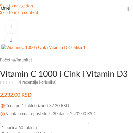
Skip to navigation
MENI
Skip to main content
Watch video
Click to enlarge
Početna
/
Imunitet
Vitamin C 1000 i Cink i Vitamin D3
(
4
recenzije korisnika)
2,232.00
RSD
Cena po 1 tableti iznosi
37.20
RSD
Najniža cena u poslednjih 30 dana:
2,232.00
RSD
1 bočica 60 tableta