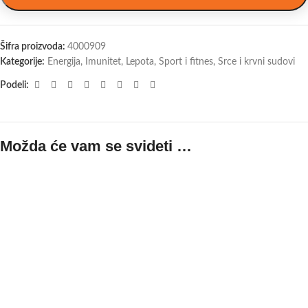
Šifra proizvoda:
4000909
Kategorije:
Energija
,
Imunitet
,
Lepota
,
Sport i fitnes
,
Srce i krvni sudovi
Podeli:
Možda će vam se svideti …