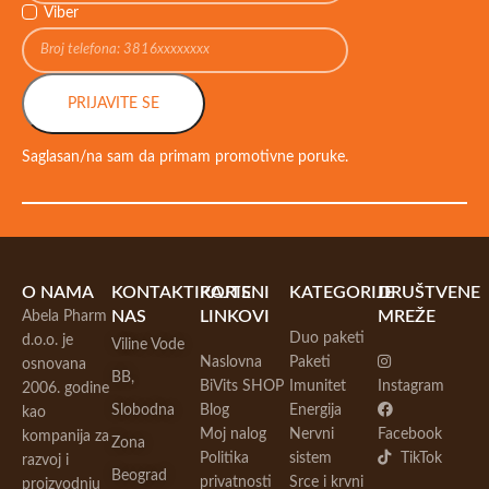
Viber
PRIJAVITE SE
Saglasan/na sam da primam promotivne poruke.
O NAMA
KONTAKTIRAJTE
KORISNI
KATEGORIJE
DRUŠTVENE
NAS
LINKOVI
MREŽE
Abela Pharm
Duo paketi
d.o.o. je
Viline Vode
Naslovna
Paketi
osnovana
BB,
BiVits SHOP
Imunitet
Instagram
2006. godine
Slobodna
Blog
Energija
kao
Moj nalog
Nervni
Facebook
kompanija za
Zona
Politika
sistem
TikTok
razvoj i
Beograd
privatnosti
Srce i krvni
proizvodnju