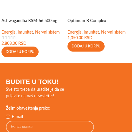
Ashwagandha KSM-66 500mg
Optimum B Complex
Energija
,
Imunitet
,
Nervni sistem
Energija
,
Imunitet
,
Nervni sistem
1,350.00
RSD
2,808.00
RSD
DODAJ U KORPU
DODAJ U KORPU
BUDITE U TOKU!
Sve što treba da uradite je da se
prijavite na naš newsletter!
Želim obaveštenja preko:
E-mail