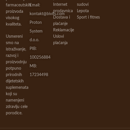
Internet
sudovi
farmaceutskih
Email:
prodavnica
Lepota
proizvoda
kontakt@bivits.com
Dostava i
Sport i fitnes
visokog
Proton
plaćanje
kvaliteta.
Reklamacije
System
Usmereni
Uslovi
d.o.o.
smo na
plaćanja
PIB:
istraživanje,
razvoj i
100256884
proizvodnju
MB:
potpuno
prirodnih
17234498
dijetetskih
suplemenata
koji su
namenjeni
zdravlju cele
porodice.