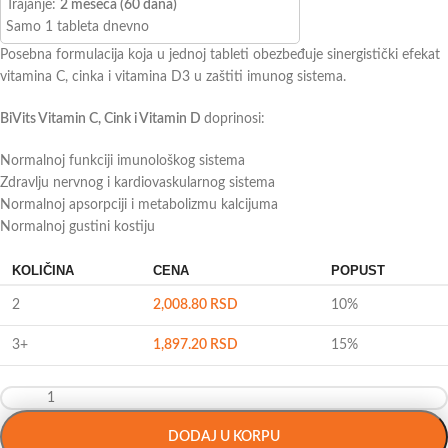
Trajanje:
2 meseca (60 dana)
Samo 1 tableta dnevno
Posebna formulacija koja u jednoj tableti obezbeđuje sinergistički efekat
vitamina C, cinka i vitamina D3 u zaštiti imunog sistema.
BiVits Vitamin C, Cink i Vitamin D
doprinosi:
Normalnoj funkciji imunološkog sistema
Zdravlju nervnog i kardiovaskularnog sistema
Normalnoj apsorpciji i metabolizmu kalcijuma
Normalnoj gustini kostiju
KOLIČINA
CENA
POPUST
2
2,008.80
RSD
10%
3+
1,897.20
RSD
15%
DODAJ U KORPU