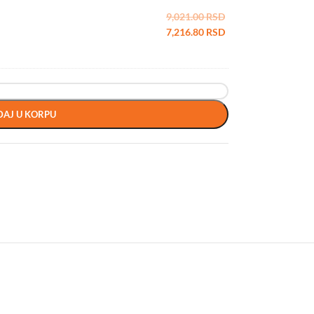
9,021.00
RSD
7,216.80
RSD
AJ U KORPU