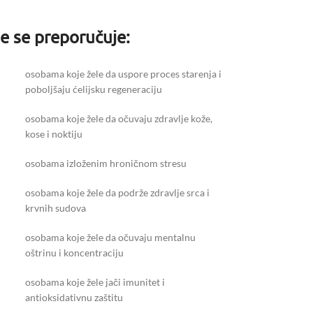
e se preporučuje:
osobama koje žele da uspore proces starenja i
poboljšaju ćelijsku regeneraciju
osobama koje žele da očuvaju zdravlje kože,
kose i noktiju
osobama izloženim hroničnom stresu
osobama koje žele da podrže zdravlje srca i
krvnih sudova
osobama koje žele da očuvaju mentalnu
oštrinu i koncentraciju
osobama koje žele jači imunitet i
antioksidativnu zaštitu