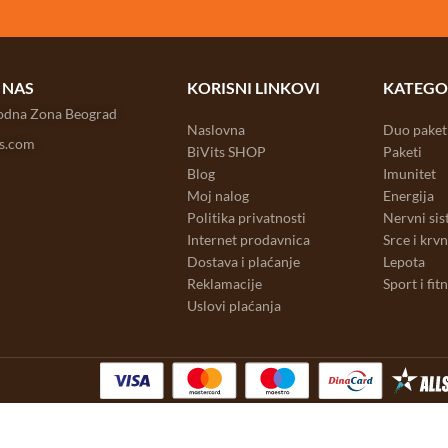
 NAS
KORISNI LINKOVI
KATEGO
bodna Zona Beograd
Naslovna
Duo paket
ts.com
BiVits SHOP
Paketi
Blog
Imunitet
Moj nalog
Energija
Politika privatnosti
Nervni si
Internet prodavnica
Srce i krv
Dostava i plaćanje
Lepota
Reklamacije
Sport i fit
Uslovi plaćanja