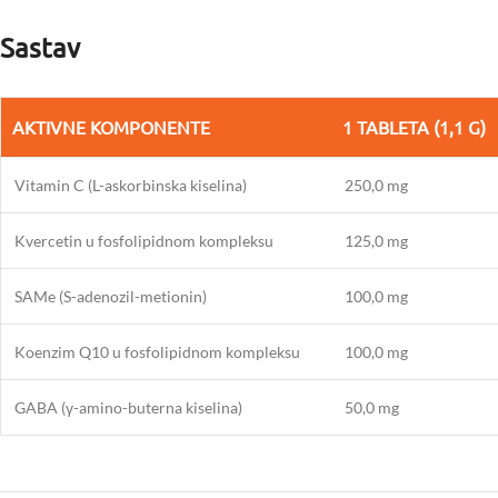
Sastav
AKTIVNE KOMPONENTE
1 TABLETA (1,1 G)
Vitamin C (L-askorbinska kiselina)
250,0 mg
Kvercetin u fosfolipidnom kompleksu
125,0 mg
SAMe (S-adenozil-metionin)
100,0 mg
Koenzim Q10 u fosfolipidnom kompleksu
100,0 mg
GABA (γ-amino-buterna kiselina)
50,0 mg