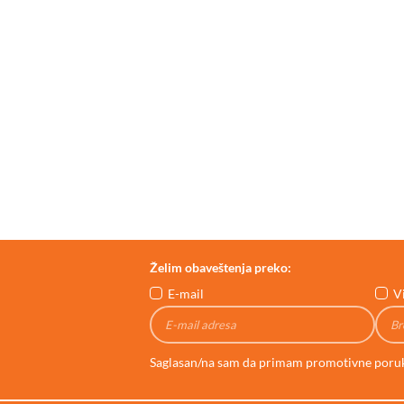
Želim obaveštenja preko:
E-mail
V
Saglasan/na sam da primam promotivne poru