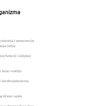
ganizma
starenja i senescencije
nja ćelija)
j funkciji i ćelijskoj
, kose i noktiju
i kardiovaskularnoj
 stresa i upala
na i otpornosti na stres