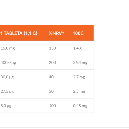
1 TABLETA (1,1 G)
%NRV*
100G
15,0 mg
150
1,4 g
400,0 µg
200
36,4 mg
30,0 µg
40
2,7 mg
27,5 µg
50
2,5 mg
5,0 µg
100
0,45 mg