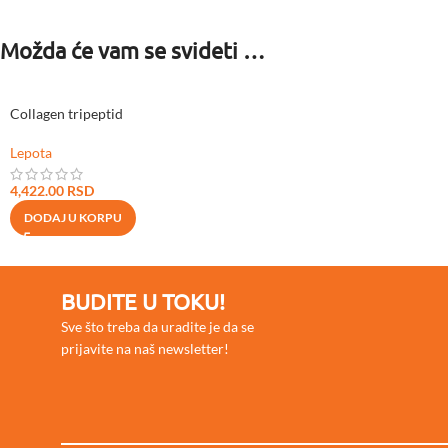
Možda će vam se svideti …
Collagen tripeptid
Lepota
4,422.00
RSD
DODAJ U KORPU
BUDITE U TOKU!
Sve što treba da uradite je da se
prijavite na naš newsletter!