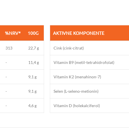
%NRV*
100G
AKTIVNE KOMPONENTE
313
22,7 g
Cink (cink-citrat)
-
11,4 g
Vitamin B9 (metil-tetrahidrofolat)
-
9,1 g
Vitamin K2 (menahinon-7)
-
9,1 g
Selen (L-seleno-metionin)
-
4,6 g
Vitamin D (holekalciferol)