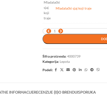
Mladalački sjaj koji traje
DOD
Šifra proizvoda:
4000739
Kategorija:
Lepota
Podeli:
TNE INFORMACIJE
RECENZIJE (0)
O BRENDU
ISPORUKA