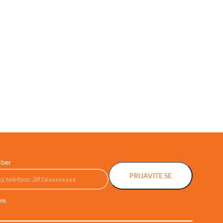
iber
PRIJAVITE SE
ke.