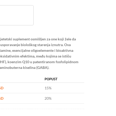
etetski suplement osmišljen za one koji žele da
usporavanje biološkog starenja iznutra. Ova
amine, esencijalne oligoelemente i bioaktivna
oksidativnim efektima, među kojima se ističu
-MTHF), koenzim Q10 u patentiranom fosfolipidnom
-aminobuterna kiselina (GABA).
POPUST
SD
15%
SD
20%