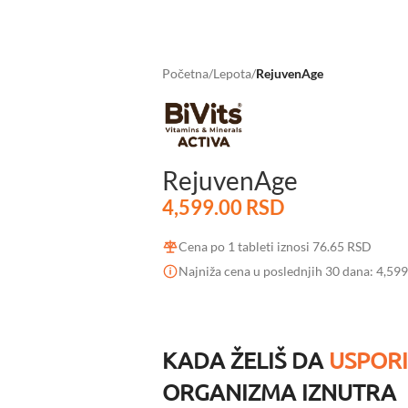
Početna
/
Lepota
/
RejuvenAge
RejuvenAge
4,599.00
RSD
Cena po 1 tableti iznosi
76.65
RSD
Najniža cena u poslednjih 30 dana:
4,59
KADA ŽELIŠ DA
USPORI
ORGANIZMA IZNUTRA