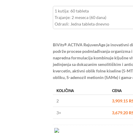
1 kutija: 60 tableta
Trajanje: 2 meseca (60 dana)
Odrasli: Jedna tableta dnevno
BiVits
ACTIVA RejuvenAge je inovativni dij
®
podrže procese podmlađivanja organizma i 
napredna formulacija kombinuje ključne vit
jedinjenja sa dokazanim senolitičkim i anti
kvercetin, aktivni oblik folne kiseline (5
obliku, S-adenozil metionin (SAMe) i gama
KOLIČINA
CENA
2
3,909.15
R
3+
3,679.20
R