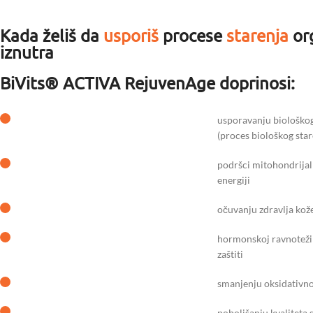
Kada želiš da
usporiš
procese
starenja
or
iznutra
BiVits® ACTIVA RejuvenAge doprinosi:
usporavanju biološkog 
(proces biološkog stare
podršci mitohondrijalno
energiji
očuvanju zdravlja kože
hormonskoj ravnoteži 
zaštiti
smanjenju oksidativnog
poboljšanju kvaliteta s