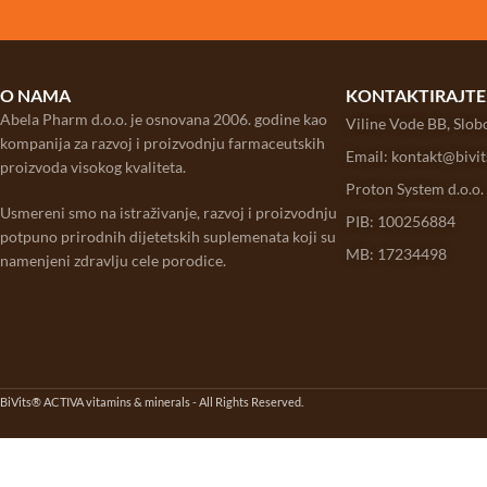
O NAMA
KONTAKTIRAJTE
Abela Pharm d.o.o. je osnovana 2006. godine kao
Viline Vode BB, Slo
kompanija za razvoj i proizvodnju farmaceutskih
Email: kontakt@bivi
proizvoda visokog kvaliteta.
Proton System d.o.o.
Usmereni smo na istraživanje, razvoj i proizvodnju
PIB: 100256884
potpuno prirodnih dijetetskih suplemenata koji su
MB: 17234498
namenjeni zdravlju cele porodice.
BiVits® ACTIVA vitamins & minerals - All Rights Reserved.