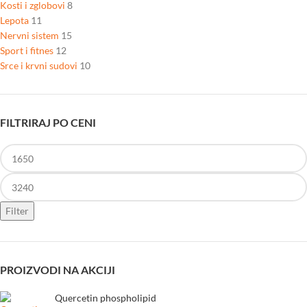
Kosti i zglobovi
8
Lepota
11
Nervni sistem
15
Sport i fitnes
12
Srce i krvni sudovi
10
FILTRIRAJ PO CENI
Filter
PROIZVODI NA AKCIJI
Quercetin phospholipid