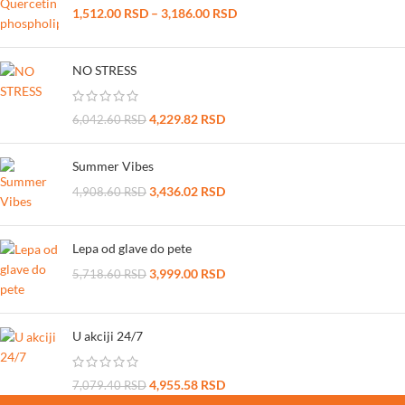
1,512.00
RSD
–
3,186.00
RSD
NO STRESS
4,229.82
RSD
6,042.60
RSD
Summer Vibes
3,436.02
RSD
4,908.60
RSD
Lepa od glave do pete
3,999.00
RSD
5,718.60
RSD
U akciji 24/7
4,955.58
RSD
7,079.40
RSD