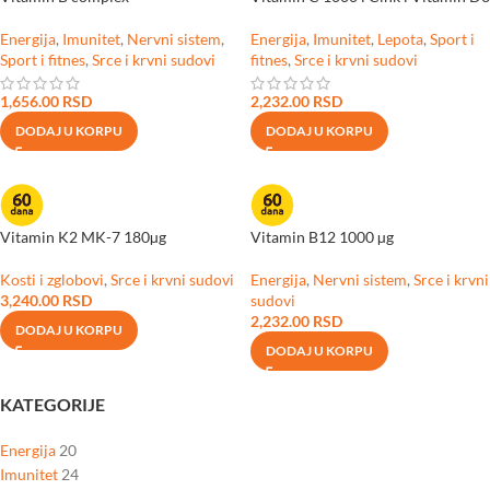
Energija
,
Imunitet
,
Nervni sistem
,
Energija
,
Imunitet
,
Lepota
,
Sport i
Sport i fitnes
,
Srce i krvni sudovi
fitnes
,
Srce i krvni sudovi
1,656.00
RSD
2,232.00
RSD
DODAJ U KORPU
DODAJ U KORPU
Vitamin K2 MK-7 180µg
Vitamin B12 1000 µg
Kosti i zglobovi
,
Srce i krvni sudovi
Energija
,
Nervni sistem
,
Srce i krvni
3,240.00
RSD
sudovi
2,232.00
RSD
DODAJ U KORPU
DODAJ U KORPU
KATEGORIJE
Energija
20
Imunitet
24