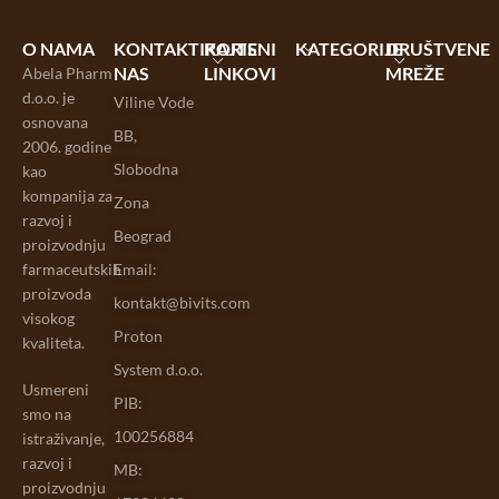
O NAMA
KONTAKTIRAJTE
KORISNI
KATEGORIJE
DRUŠTVENE
NAS
LINKOVI
MREŽE
Abela Pharm
d.o.o. je
Viline Vode
osnovana
BB,
2006. godine
Slobodna
kao
kompanija za
Zona
razvoj i
Beograd
proizvodnju
farmaceutskih
Email:
proizvoda
kontakt@bivits.com
visokog
Proton
kvaliteta.
System d.o.o.
Usmereni
PIB:
smo na
100256884
istraživanje,
razvoj i
MB:
proizvodnju