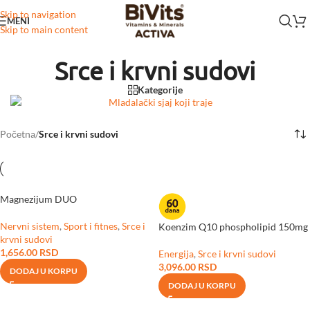
Skip to navigation
MENI
Skip to main content
Srce i krvni sudovi
Kategorije
Početna
/
Srce i krvni sudovi
Magnezijum DUO
Nervni sistem
,
Sport i fitnes
,
Srce i
Koenzim Q10 phospholipid 150mg
krvni sudovi
1,656.00
RSD
Energija
,
Srce i krvni sudovi
3,096.00
RSD
DODAJ U KORPU
DODAJ U KORPU