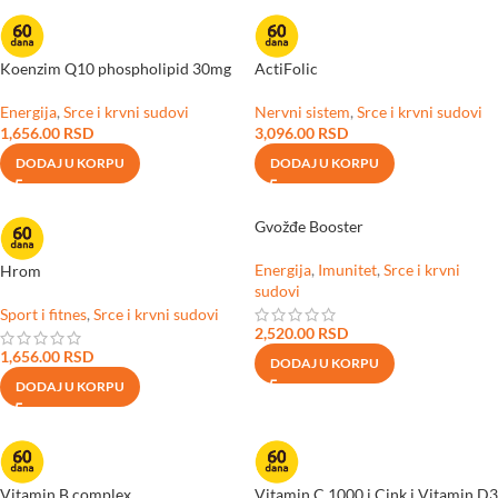
Koenzim Q10 phospholipid 30mg
ActiFolic
Energija
,
Srce i krvni sudovi
Nervni sistem
,
Srce i krvni sudovi
1,656.00
RSD
3,096.00
RSD
DODAJ U KORPU
DODAJ U KORPU
Gvožđe Booster
Energija
,
Imunitet
,
Srce i krvni
Hrom
sudovi
Sport i fitnes
,
Srce i krvni sudovi
2,520.00
RSD
1,656.00
RSD
DODAJ U KORPU
DODAJ U KORPU
Vitamin B complex
Vitamin C 1000 i Cink i Vitamin D3