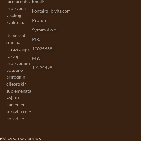
farmaceutskih
Email:
proizvoda
kontakt@bivits.com
visokog
Proton
kvaliteta.
System d.o.o.
Usmereni
PIB:
smo na
100256884
istraživanje,
razvoj i
MB:
proizvodnju
17234498
potpuno
prirodnih
dijetetskih
suplemenata
koji su
namenjeni
zdravlju cele
porodice.
BiVits® ACTIVA vitamins &