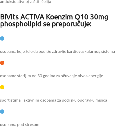
antioksidativnoj zaštiti ćelija
BiVits ACTIVA Koenzim Q10 30mg
phospholipid se preporučuje:
osobama koje žele da podrže zdravlje kardiovaskularnog sistema
osobama starijim od 30 godina za očuvanje nivoa energije
sportistima i aktivnim osobama za podršku oporavku mišića
osobama pod stresom