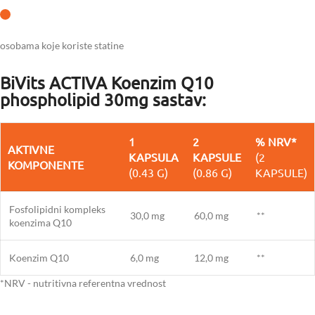
osobama koje koriste statine
BiVits ACTIVA Koenzim Q10
phospholipid 30mg sastav:
1
2
% NRV*
AKTIVNE
KAPSULA
KAPSULE
(2
KOMPONENTE
(0.43 G)
(0.86 G)
KAPSULE)
Fosfolipidni kompleks
30,0 mg
60,0 mg
**
koenzima Q10
Koenzim Q10
6,0 mg
12,0 mg
**
*NRV - nutritivna referentna vrednost