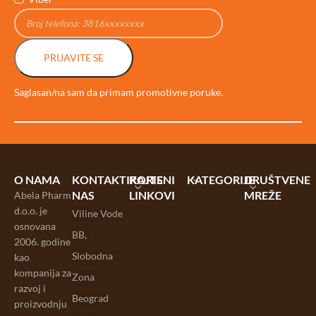
PRIJAVITE SE
Saglasan/na sam da primam promotivne poruke.
O NAMA
KONTAKTIRAJTE
KORISNI
KATEGORIJE
DRUŠTVENE
NAS
LINKOVI
MREŽE
Abela Pharm
d.o.o. je
Viline Vode
osnovana
BB,
2006. godine
Slobodna
kao
kompanija za
Zona
razvoj i
Beograd
proizvodnju