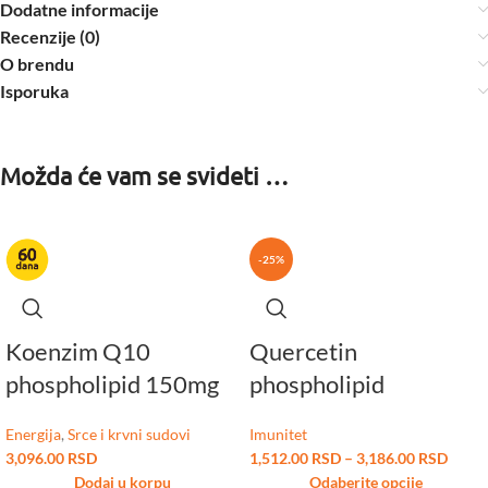
Dodatne informacije
Recenzije (0)
O brendu
Isporuka
Možda će vam se svideti …
-25%
Koenzim Q10
Quercetin
phospholipid 150mg
phospholipid
Energija
,
Srce i krvni sudovi
Imunitet
3,096.00
RSD
1,512.00
RSD
–
3,186.00
RSD
Dodaj u korpu
Odaberite opcije