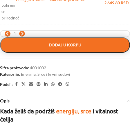
2,649.60
RSD
DODAJ U KORPU
Šifra proizvoda:
4001002
Kategorije:
Energija
,
Srce i krvni sudovi
Podeli:
Opis
Kada želiš da podržiš
energiju, srce
i vitalnost
ćelija