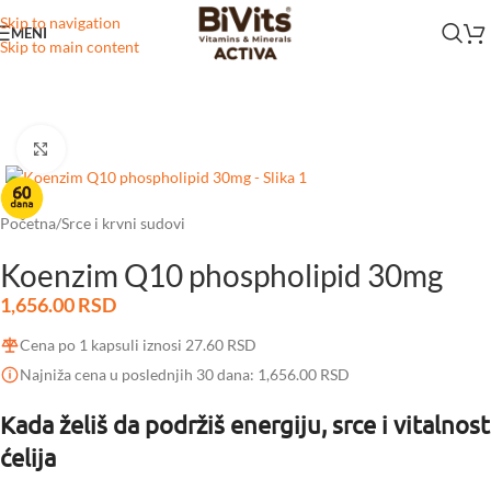
Skip to navigation
MENI
Skip to main content
Click to enlarge
Početna
/
Srce i krvni sudovi
Koenzim Q10 phospholipid 30mg
1,656.00
RSD
Cena po 1 kapsuli iznosi
27.60
RSD
Najniža cena u poslednjih 30 dana:
1,656.00
RSD
Kada želiš da podržiš energiju, srce i vitalnost
ćelija