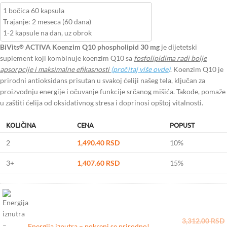
1 bočica 60 kapsula
Trajanje: 2 meseca (60 dana)
1-2 kapsule na dan, uz obrok
BiVits
ACTIVA Koenzim Q10 phospholipid 30 mg
je dijetetski
®
suplement koji kombinuje koenzim Q10 sa
fosfolipidima radi bolje
apsorpcije i maksimalne efikasnosti
(pročitaj više ovde)
. Koenzim Q10 je
prirodni antioksidans prisutan u svakoj ćeliji našeg tela, ključan za
proizvodnju energije i očuvanje funkcije srčanog mišića. Takođe, pomaže
u zaštiti ćelija od oksidativnog stresa i doprinosi opštoj vitalnosti.
KOLIČINA
CENA
POPUST
2
1,490.40
RSD
10%
3+
1,407.60
RSD
15%
3,312.00
RSD
Energija iznutra – pokreni se prirodno!