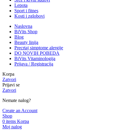
Lepota
Sport i fitnes
Kosti i zglobovi
Naslovna
BiVits Shop
Blog
Beauty linija
Precrtaj simptome alergije
DO NOVIH POBEDA
BiVits Vitaminologija
Prijava / Registracija
Korpa
Zatvori
Prijavi se
Zatvori
Nemate nalog?
Create an Account
Shop
0
items
Korpa
Moj nalog