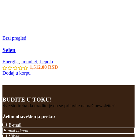
Brzi pregled
Selen
Energija
,
Imunitet
,
Lepota
1,512.00
RSD
Dodaj u korpu
BUDITE U TOKU!
Sve što treba da uradite je da se prijavite na naš newsletter!
Želim obaveštenja preko:
E-mail
Viber