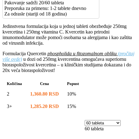
Pakovanje sadrži 20/60 tableta
Preporuka za primenu: 1-2 tablete dnevno
Za odrasle (stariji od 18 godina)
Jedinstvena formulacija koja u jednoj tableti obezbeđuje 250mg
kvercetina i 250mg vitamina C. Kvercetin kao prirodni
imunomodulator može pomoći osobama sa alergijama i kao zaštita
od virusnih infekcija.
Formulacija Quercetin
phospholida u fitozomalnom obliku
(pročitaj
više ovde)
u dozi od 250mg kvercentina omogućava superiornu
bioraspoloživost kvercetina – u kliničkim studijama dokazana i do
20x veća bioraspoloživost!
Količina
Cena
Popust
2
1,360.80
RSD
10%
3+
1,285.20
RSD
15%
60 tableta