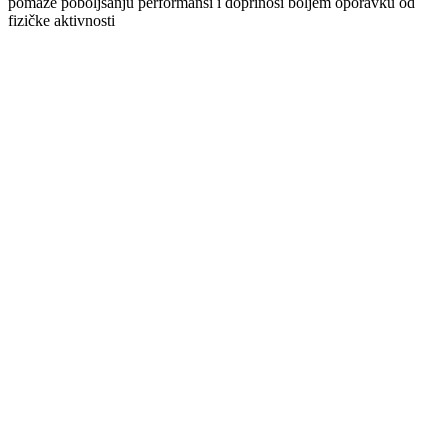
pomaže poboljšanju performansi i doprinosi boljem oporavku od
fizičke aktivnosti