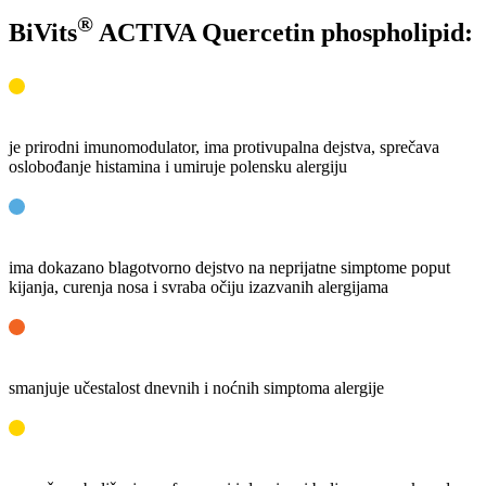
®
BiVits
ACTIVA Quercetin phospholipid:
je prirodni imunomodulator, ima protivupalna dejstva, sprečava
oslobođanje histamina i umiruje polensku alergiju
ima dokazano blagotvorno dejstvo na neprijatne simptome poput
kijanja, curenja nosa i svraba očiju izazvanih alergijama
smanjuje učestalost dnevnih i noćnih simptoma alergije