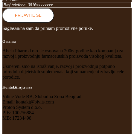
PRIJAVITE SE
Saglasan/na sam da primam promotivne poruke.
O nama
Abela Pharm d.o.o. je osnovana 2006. godine kao kompanija za
razvoj i proizvodnju farmaceutskih proizvoda visokog kvaliteta.
Usmereni smo na istraživanje, razvoj i proizvodnju potpuno
prirodnih dijetetskih suplemenata koji su namenjeni zdravlju cele
porodice.
Kontaktirajte nas
Viline Vode BB, Slobodna Zona Beograd
Email: kontakt@bivits.com
Proton System d.o.o.
PIB: 100256884
MB: 17234498