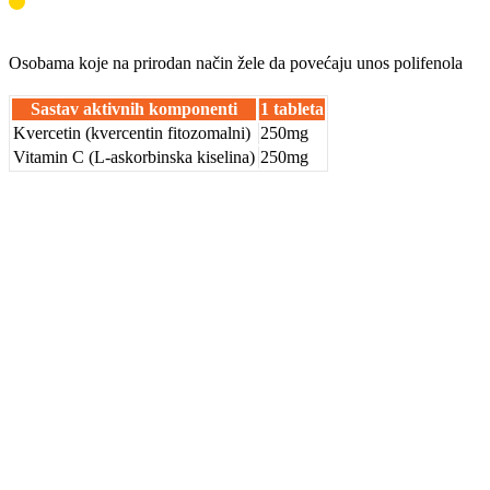
Osobama koje na prirodan način žele da povećaju unos polifenola
Sastav aktivnih komponenti
1 tableta
Kvercetin (kvercentin fitozomalni)
250mg
Vitamin C (L-askorbinska kiselina)
250mg