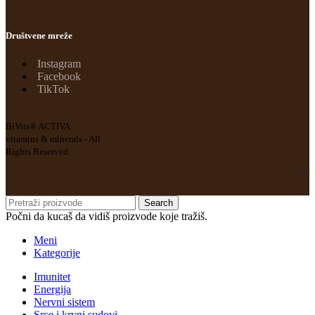
Društvene mreže
Instagram
Facebook
TikTok
BiVits® ACTIVA
vitamins & minerals - All
Rights Reserved.
Search
Počni da kucaš da vidiš proizvode koje tražiš.
Meni
Kategorije
Imunitet
Energija
Nervni sistem
Srce i krvni sudovi