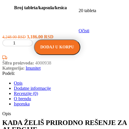
Broj tableta/kapsula/kesica
20 tableta
Očisti
3,186.00
RSD
4,248.00
RSD
DODAJ U KORPU
Šifra proizvoda:
4000938
Kategorija:
Imunitet
Podeli:
Opis
Dodatne informacije
Recenzije (0)
O brendu
Isporuka
Opis
KADA ŽELIŠ PRIRODNO REŠENJE ZA