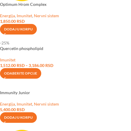
Optimum Hrom Complex
Energija
,
Imunitet
,
Nervni sistem
1,850.00
RSD
DODAJ U KORPU
-25%
Quercetin phospholipid
Imunitet
1,512.00
RSD
–
3,186.00
RSD
ODABERITE OPCIJE
Immunity Junior
Energija
,
Imunitet
,
Nervni sistem
5,400.00
RSD
DODAJ U KORPU