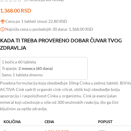
1,368.00
RSD
Cena po 1 tableti iznosi
22.80
RSD
Najniža cena u poslednjih 30 dana:
1,368.00
RSD
KADA TI TREBA PROVERENO DOBAR ČUVAR TVOG
ZDRAVLJA
1 bočica 60 tableta
Trajanje:
2 meseca (60 dana)
Samo 1 tableta dnevno
Posebna formulacija koja obezbeđuje 10mg Cinka u jednoj tableti. BiVits
ACTIVA Cink sadrži organski cink-citrat, oblik koji obezbeđje bolju
apsorpciju i raspoloživost Cinka u organizmu. Cink je esencijalan
mineral koji učestvuje u više od 300 enzimskih reakcija, što ga čini
ključnim za opšte zdravlje.
KOLIČINA
CENA
POPUST