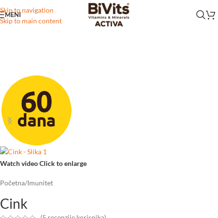
Skip to navigation
MENI
Skip to main content
Watch video
Click to enlarge
Početna
/
Imunitet
Cink
(
5
recenzije korisnika)