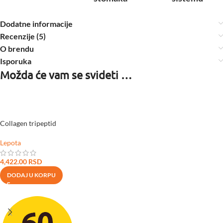
Dodatne informacije
Recenzije (5)
O brendu
Isporuka
Možda će vam se svideti …
Collagen tripeptid
Lepota
4,422.00
RSD
DODAJ U KORPU