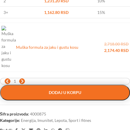
2
1,231.20
RSD
10%
3+
1,162.80
RSD
15%
2,718.00
RSD
Muška formula za jaku i gustu kosu
2,174.40
RSD
DODAJ U KORPU
Šifra proizvoda:
4000875
Kategorije:
Energija
,
Imunitet
,
Lepota
,
Sport i fitnes