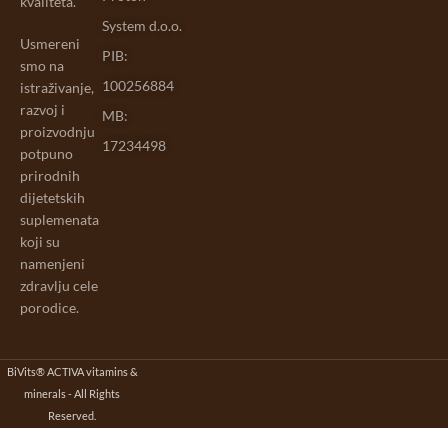
kvaliteta.
System d.o.o.
Usmereni
PIB:
smo na
100256884
istraživanje,
razvoj i
MB:
proizvodnju
17234498
potpuno
prirodnih
dijetetskih
suplemenata
koji su
namenjeni
zdravlju cele
porodice.
BiVits® ACTIVA vitamins &
minerals - All Rights
Reserved.