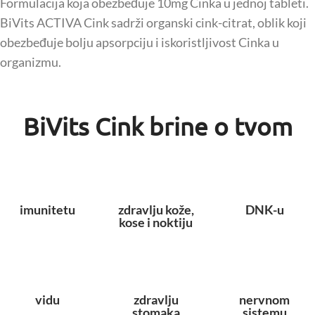
Formulacija koja obezbeđuje 10mg Cinka u jednoj tableti.
BiVits ACTIVA Cink sadrži organski cink-citrat, oblik koji
obezbeđuje bolju apsorpciju i iskoristljivost Cinka u
organizmu.
BiVits Cink brine o tvom
imunitetu
zdravlju kože,
DNK-u
kose i noktiju
vidu
zdravlju
nervnom
stomaka
sistemu