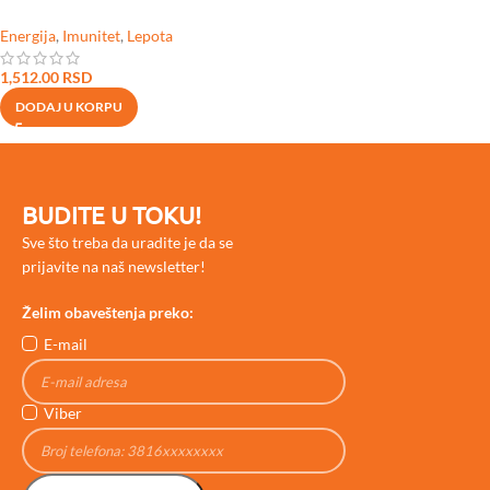
Energija
,
Imunitet
,
Lepota
1,512.00
RSD
DODAJ U KORPU
BUDITE U TOKU!
Sve što treba da uradite je da se
prijavite na naš newsletter!
Želim obaveštenja preko:
E-mail
Viber