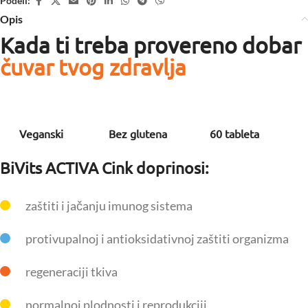
Podeli:
Opis
Kada ti treba provereno dobar
čuvar tvog zdravlja
Veganski
Bez glutena
60 tableta
BiVits ACTIVA Cink doprinosi:
zaštiti i jačanju imunog sistema
protivupalnoj i antioksidativnoj zaštiti organizma
regeneraciji tkiva
normalnoj plodnosti i reprodukciji