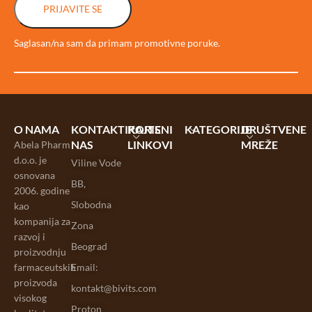
PRIJAVITE SE
Saglasan/na sam da primam promotivne poruke.
O NAMA
KONTAKTIRAJTE
KORISNI
KATEGORIJE
DRUŠTVENE
NAS
LINKOVI
MREŽE
Abela Pharm
d.o.o. je
Viline Vode
osnovana
BB,
2006. godine
Slobodna
kao
kompanija za
Zona
razvoj i
Beograd
proizvodnju
farmaceutskih
Email:
proizvoda
kontakt@bivits.com
visokog
Proton