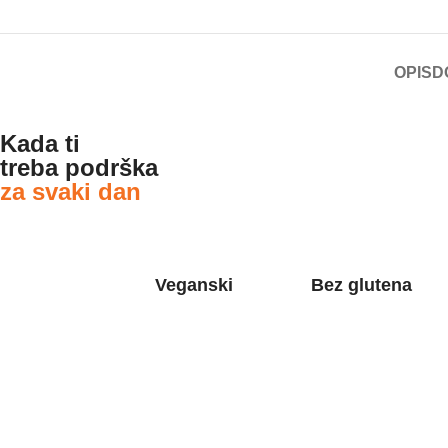
OPIS
D
Kada ti
treba podrška
za svaki dan
Veganski
Bez glutena