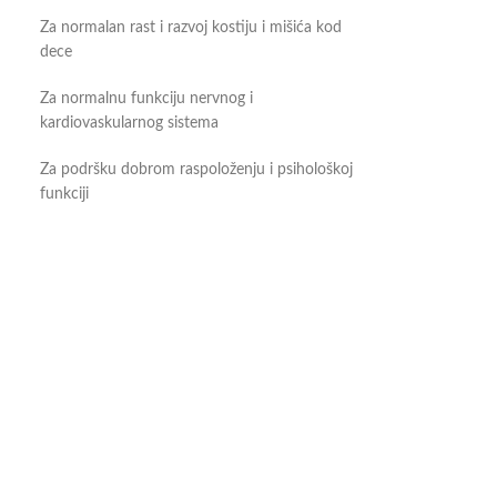
Za normalan rast i razvoj kostiju i mišića kod
dece
Za normalnu funkciju nervnog i
kardiovaskularnog sistema
Za podršku dobrom raspoloženju i psihološkoj
funkciji