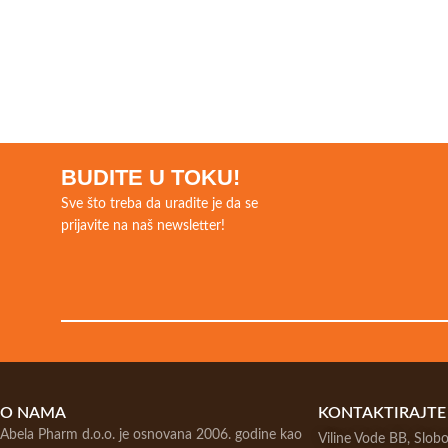
BUDITE U TOKU!
Sve što treba da uradite je da se
prijavite na naš newsletter!
O NAMA
KONTAKTIRAJTE
Abela Pharm d.o.o. je osnovana 2006. godine kao
Viline Vode BB, Slo