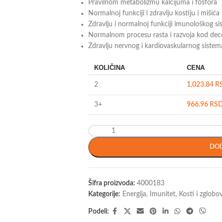
Pravilnom metabolizmu kalcijuma i fosfora
Normalnoj funkciji i zdravlju kostiju i mišića
Zdravlju i normalnoj funkciji imunološkog s
Normalnom procesu rasta i razvoja kod dec
Zdravlju nervnog i kardiovaskularnog sistem
KOLIČINA
CENA
2
1,023.84
R
3+
966.96
RS
DOD
Šifra proizvoda:
4000183
Kategorije:
Energija
,
Imunitet
,
Kosti i zglobov
Podeli: