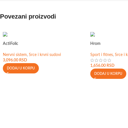
Povezani proizvodi
ActiFolic
Hrom
Nervni sistem
,
Srce i krvni sudovi
Sport i fitnes
,
Srce i 
3,096.00
RSD
1,656.00
RSD
DODAJ U KORPU
DODAJ U KORPU