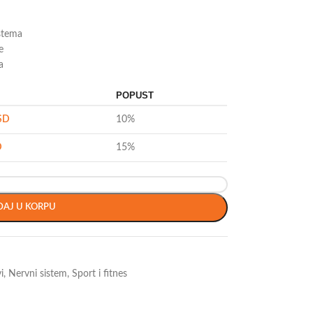
istema
e
a
POPUST
SD
10%
D
15%
AJ U KORPU
i
,
Nervni sistem
,
Sport i fitnes