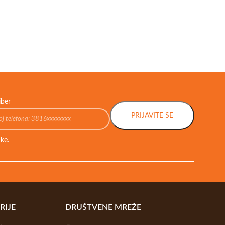
Energija
,
Imunitet
,
1,656.00
RSD
DODAJ U KORPU
iber
PRIJAVITE SE
ke.
RIJE
DRUŠTVENE MREŽE