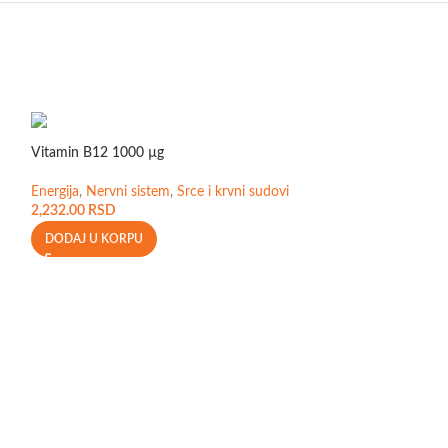
Vitamin B12 1000 µg
Energija
,
Nervni sistem
,
Srce i krvni sudovi
2,232.00
RSD
DODAJ U KORPU
Vitamin C 500 i C