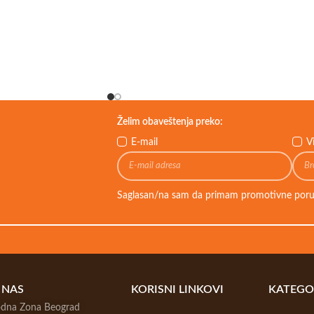
Želim obaveštenja preko:
E-mail
V
Saglasan/na sam da primam promotivne poru
 NAS
KORISNI LINKOVI
KATEGO
bodna Zona Beograd