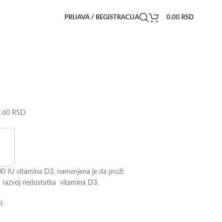
PRIJAVA / REGISTRACIJA
0.00
RSD
7.60
RSD
00 IU vitamina D3, namenjena je da pruži
 razvoj nedostatka vitamina D3.
i: