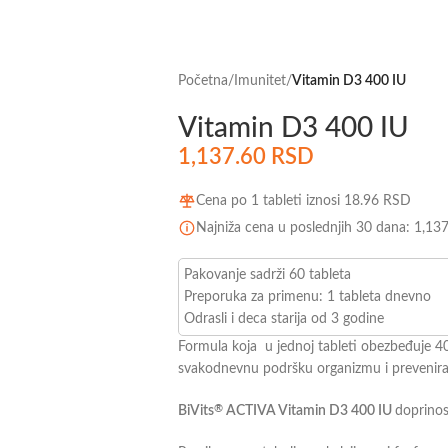
Početna
/
Imunitet
/
Vitamin D3 400 IU
Vitamin D3 400 IU
1,137.60
RSD
Cena po 1 tableti iznosi
18.96
RSD
Najniža cena u poslednjih 30 dana:
1,13
Pakovanje sadrži 60 tableta
Preporuka za primenu: 1 tableta dnevno
Odrasli i deca starija od 3 godine
Formula koja u jednoj tableti obezbeđuje 4
svakodnevnu podršku organizmu i prevenira
BiVits
ACTIVA Vitamin D3 400 IU
doprinos
®