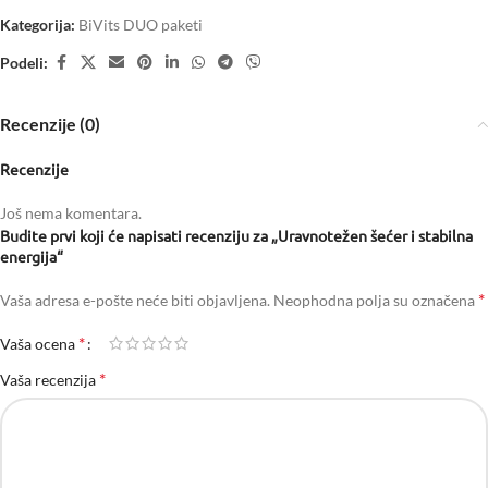
Kategorija:
BiVits DUO paketi
Podeli:
Recenzije (0)
Recenzije
Još nema komentara.
Budite prvi koji će napisati recenziju za „Uravnotežen šećer i stabilna
energija“
*
Vaša adresa e-pošte neće biti objavljena.
Neophodna polja su označena
*
Vaša ocena
*
Vaša recenzija