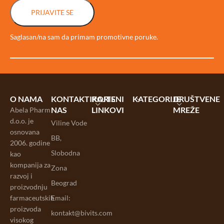
PRIJAVITE SE
Saglasan/na sam da primam promotivne poruke.
O NAMA
KONTAKTIRAJTE
KORISNI
KATEGORIJE
DRUŠTVENE
NAS
LINKOVI
MREŽE
Abela Pharm
d.o.o. je
Viline Vode
osnovana
BB,
2006. godine
Slobodna
kao
kompanija za
Zona
razvoj i
Beograd
proizvodnju
farmaceutskih
Email:
proizvoda
kontakt@bivits.com
visokog