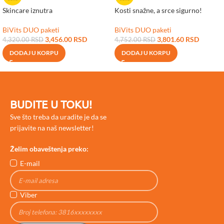
Skincare iznutra
Kosti snažne, a srce sigurno!
BiVits DUO paketi
BiVits DUO paketi
3,456.00
RSD
3,801.60
RSD
4,320.00
RSD
4,752.00
RSD
DODAJ U KORPU
DODAJ U KORPU
BUDITE U TOKU!
Sve što treba da uradite je da se
prijavite na naš newsletter!
Želim obaveštenja preko:
E-mail
Viber