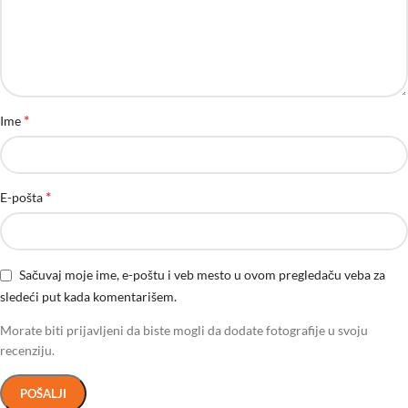
*
Ime
*
E-pošta
Sačuvaj moje ime, e-poštu i veb mesto u ovom pregledaču veba za
sledeći put kada komentarišem.
Morate biti prijavljeni da biste mogli da dodate fotografije u svoju
recenziju.