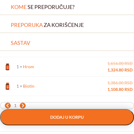
KOME
SE PREPORUČUJE?
PREPORUKA
ZA KORIŠĆENJE
SASTAV
1,656.00
RSD
1 ×
Hrom
1,324.80
RSD
1,386.00
RSD
1 ×
Biotin
1,108.80
RSD
DODAJ U KORPU