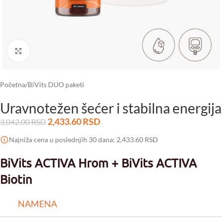
Click to enlarge
Početna
/
BiVits DUO paketi
Uravnotežen šećer i stabilna energija
2,433.60
RSD
3,042.00
RSD
Najniža cena u poslednjih 30 dana:
2,433.60
RSD
BiVits ACTIVA Hrom + BiVits ACTIVA
Biotin
NAMENA