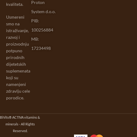
Proton
kvaliteta.
System d.o.o.
Usmereni
PIB:
smo na
100256884
istraživanje,
razvoj i
MB:
proizvodnju
17234498
potpuno
prirodnih
dijetetskih
suplemenata
koji su
namenjeni
zdravlju cele
porodice.
BiVits® ACTIVA vitamins &
minerals - All Rights
Reserved.