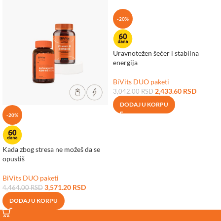
-20%
Uravnotežen šećer i stabilna
energija
BiVits DUO paketi
2,433.60
RSD
3,042.00
RSD
DODAJ U KORPU
-20%
Kada zbog stresa ne možeš da se
opustiš
BiVits DUO paketi
3,571.20
RSD
4,464.00
RSD
DODAJ U KORPU