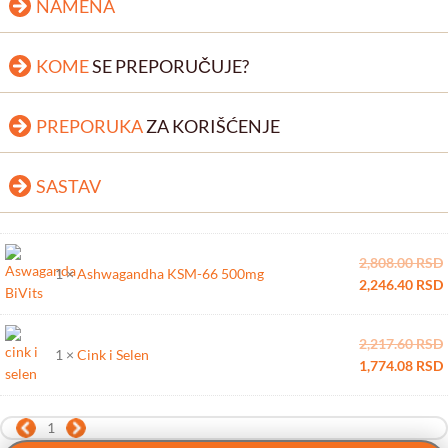
NAMENA
KOME
SE PREPORUČUJE?
PREPORUKA
ZA KORIŠĆENJE
SASTAV
2,808.00
RSD
1 ×
Ashwagandha KSM-66 500mg
2,246.40
RSD
2,217.60
RSD
1 ×
Cink i Selen
1,774.08
RSD