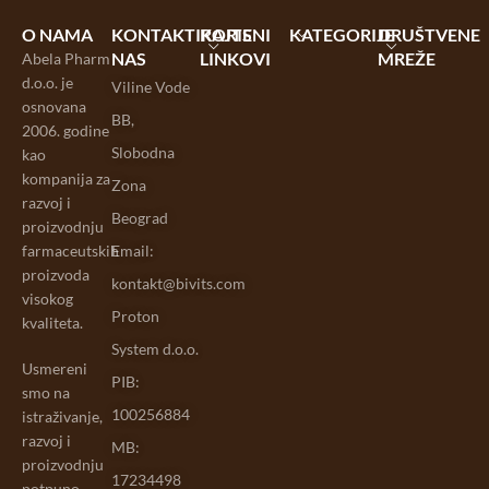
O NAMA
KONTAKTIRAJTE
KORISNI
KATEGORIJE
DRUŠTVENE
NAS
LINKOVI
MREŽE
Abela Pharm
d.o.o. je
Viline Vode
osnovana
BB,
2006. godine
Slobodna
kao
kompanija za
Zona
razvoj i
Beograd
proizvodnju
farmaceutskih
Email:
proizvoda
kontakt@bivits.com
visokog
Proton
kvaliteta.
System d.o.o.
Usmereni
PIB:
smo na
100256884
istraživanje,
razvoj i
MB:
proizvodnju
17234498
potpuno