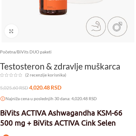
Click to enlarge
Početna
/
BiVits DUO paketi
Testosteron & zdravlje muškarca
(
2
recenzije korisnika)
4,020.48
RSD
5,025.60
RSD
Najniža cena u poslednjih 30 dana:
4,020.48
RSD
BiVits ACTIVA Ashwagandha KSM-66
500 mg + BiVits ACTIVA Cink Selen