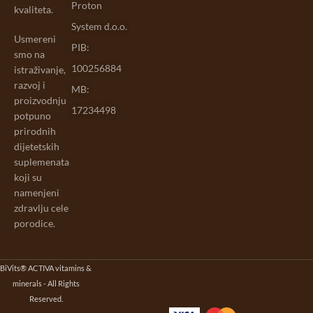
Proton
kvaliteta.
System d.o.o.
Usmereni
PIB:
smo na
100256884
istraživanje,
razvoj i
MB:
proizvodnju
17234498
potpuno
prirodnih
dijetetskih
suplemenata
koji su
namenjeni
zdravlju cele
porodice.
BiVits® ACTIVA vitamins &
minerals - All Rights
Reserved.