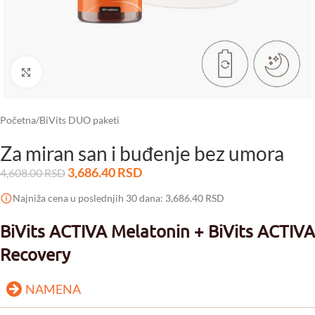
Click to enlarge
Početna
/
BiVits DUO paketi
Za miran san i buđenje bez umora
3,686.40
RSD
4,608.00
RSD
Najniža cena u poslednjih 30 dana:
3,686.40
RSD
BiVits ACTIVA Melatonin + BiVits ACTIVA
Recovery
NAMENA