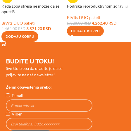
Kada zbog stresa ne možeš da se
Podrška reproduktivnom zdravlju
opustiš
BiVits DUO paketi
BiVits DUO paketi
4,262.40
RSD
5,328.00
RSD
3,571.20
RSD
4,464.00
RSD
DODAJ U KORPU
DODAJ U KORPU
BUDITE U TOKU!
Sve što treba da uradite je da se
prijavite na naš newsletter!
Želim obaveštenja preko:
E-mail
Viber