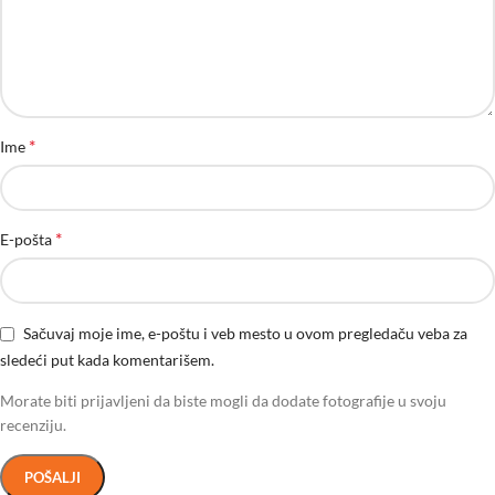
*
Ime
*
E-pošta
Sačuvaj moje ime, e-poštu i veb mesto u ovom pregledaču veba za
sledeći put kada komentarišem.
Morate biti prijavljeni da biste mogli da dodate fotografije u svoju
recenziju.