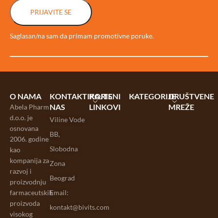
PRIJAVITE SE
Saglasan/na sam da primam promotivne poruke.
O NAMA
KONTAKTIRAJTE
KORISNI
KATEGORIJE
DRUŠTVENE
NAS
LINKOVI
MREŽE
Abela Pharm
d.o.o. je
Viline Vode
osnovana
BB,
2006. godine
Slobodna
kao
kompanija za
Zona
razvoj i
Beograd
proizvodnju
farmaceutskih
Email:
proizvoda
kontakt@bivits.com
visokog