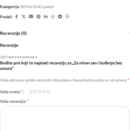
Kategorija:
BiVits DUO paketi
Podeli:
Recenzije (0)
Recenzije
Još nema komentara.
Budite prvi koji će napisati recenziju za „Za miran san i buđenje bez
umora“
*
Vaša adresa e-pošte neće biti objavljena.
Neophodna polja su označena
*
Vaša ocena
*
Vaša recenzija