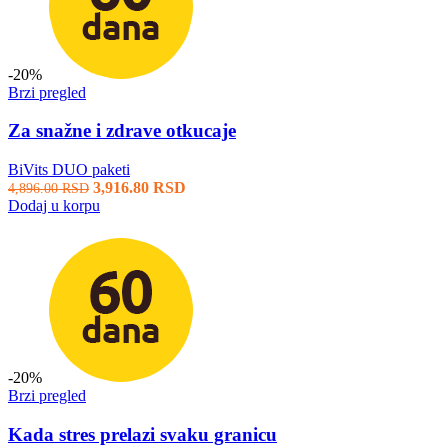
-20%
Brzi pregled
Za snažne i zdrave otkucaje
BiVits DUO paketi
3,916.80
RSD
4,896.00
RSD
Dodaj u korpu
-20%
Brzi pregled
Kada stres prelazi svaku granicu