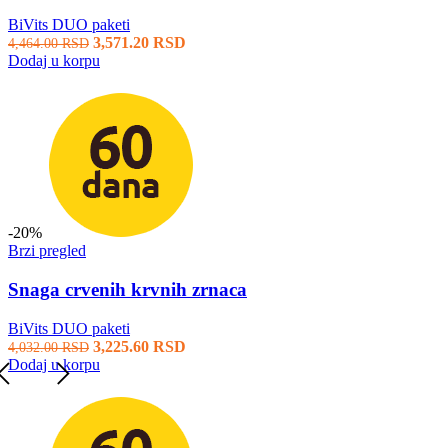
BiVits DUO paketi
3,571.20
RSD
4,464.00
RSD
Dodaj u korpu
-20%
Brzi pregled
Snaga crvenih krvnih zrnaca
BiVits DUO paketi
3,225.60
RSD
4,032.00
RSD
Dodaj u korpu