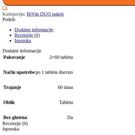
Kategorija:
BiVits DUO paketi
Podeli:
Dodatne informacije
Recenzije (0)
Isporuka
Dodatne informacije
Pakovanje
2×60 tableta
Način upotrebe
po 1 tableta dnevno
Trajanje
60 dana
Oblik
Tableta
Bez glutena
Da
Recenzije (0)
Isporuka