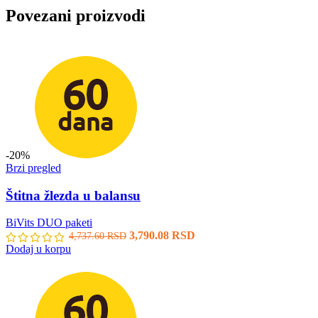
Povezani proizvodi
-20%
Brzi pregled
Štitna žlezda u balansu
BiVits DUO paketi
3,790.08
RSD
4,737.60
RSD
Dodaj u korpu