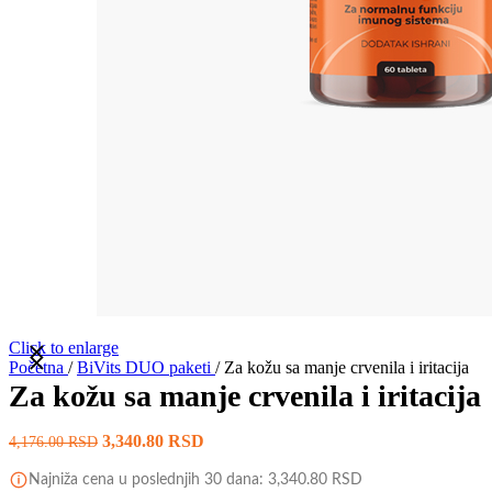
Click to enlarge
Početna
/
BiVits DUO paketi
/
Za kožu sa manje crvenila i iritacija
Za kožu sa manje crvenila i iritacija
3,340.80
RSD
4,176.00
RSD
Najniža cena u poslednjih 30 dana:
3,340.80
RSD