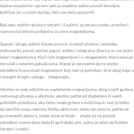
izaziva simptome i upravo zato je izuzetno važno unositi dovoljne
količine, jer u ovom slučaju, telo nas neće upozoriti.
Baš zato, vodite računa o ishrani! U suštini, za zdravu osobu, pravilna i
raznovrsna ishrana je ključna za unos magnezijuma.
Spanać i drugo zeleno lisnato povrće, orašasti plodovi, semenke,
mahunarke, pasulj, običan jogurt, mleko i integralne žitarice su sve dobri
izvori magnezijuma. Naći ćete magnezijum i u obogaćenim žitaricama za
doručak i ovsenim pahuljicama. Manje je verovatno da će visoko
obrađena hrana imati magnezijum koji vam je potreban, te je zbog toga, a
i mnogih drugih razloga – izbegavajte.
Ukoliko se ipak odlučite za suplemente magnezijuma, zbog svojih godina,
redovnog uživanja u alkoholu, ukoliko patite od dijabetesa ili nekih
psihičkih poteškoća, ako često imate grčeve u mišićima ili vam je teško
da završite svoju redovnu fizičku aktivnost, često ste umorni, patite od
povremenih zatvora, imate visok pritisak – znajte da ne postoji
određeno vreme dana kada bi ga trebalo piti, važno je samo da budete
istrajni i uredni.