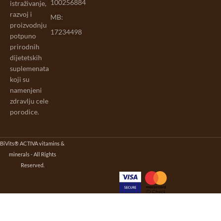
100256884
istraživanje,
razvoj i
MB:
proizvodnju
17234498
potpuno
prirodnih
dijetetskih
suplemenata
koji su
namenjeni
zdravlju cele
porodice.
BiVits® ACTIVA vitamins &
minerals - All Rights
Reserved.