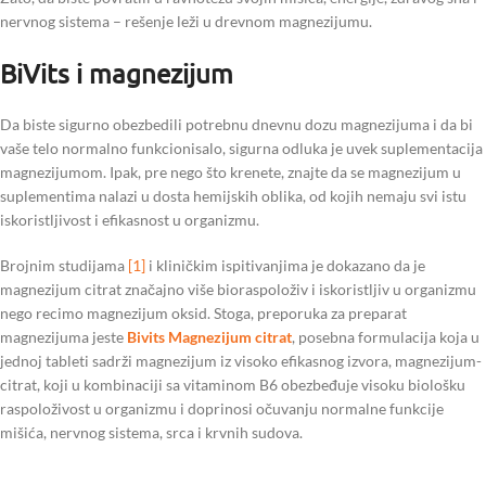
nervnog sistema – rešenje leži u drevnom magnezijumu.
BiVits i magnezijum
Da biste sigurno obezbedili potrebnu dnevnu dozu magnezijuma i da bi
vaše telo normalno funkcionisalo, sigurna odluka je uvek suplementacija
magnezijumom. Ipak, pre nego što krenete, znajte da se magnezijum u
suplementima nalazi u dosta hemijskih oblika, od kojih nemaju svi istu
iskoristljivost i efikasnost u organizmu.
Brojnim studijama
[1]
i kliničkim ispitivanjima je dokazano da je
magnezijum citrat značajno više bioraspoloživ i iskoristljiv u organizmu
nego recimo magnezijum oksid. Stoga, preporuka za preparat
magnezijuma jeste
Bivits Magnezijum citrat
, posebna formulacija koja u
jednoj tableti sadrži magnezijum iz visoko efikasnog izvora, magnezijum-
citrat, koji u kombinaciji sa vitaminom B6 obezbeđuje visoku biološku
raspoloživost u organizmu i doprinosi očuvanju normalne funkcije
mišića, nervnog sistema, srca i krvnih sudova.