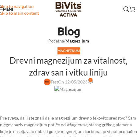
Skip to navigation
MENI
Skip to main content
Blog
Početna
/
Magnezijum
MAGNEZIJUM
Drevni magnezijum za vitalnost,
zdrav san i vitku liniju
0
Test
On 12/05/2023
Pre svega, da li ste znali da je magnezijum drevno lekovito sredstvo? Sam
njegov naziv magnezijum potiče od
Magnetesa
, starog grčkog plemena
koje je naseljavalo oblasti gde je magnezijum karbonat prvi put pronađen