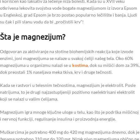
i korišćen kao laksativ za lečenje niza bolesti. Kada su u XVII veku
otkrivena lekovita svojstva vode bogate magnezijumom iz izvora Epsom
u Engleskoj, grad Epsom je brzo postao popularno lečilište i banja. Ljudi
su čak i pili slanu vodu da bi „pročistili krv“!
Šta je magnezijum?
Odgovoran za aktiviranje na stotine biohemijskih reakcija koje izvode
enzimi, joni magnezijuma se nalaze u svakoj ćeliji našeg tela. Oko 60%
magnezijuma u ​​organizmu nalazi se u
kostima
, dok su mišići dom za 39%,
dok preostali 1% naseljava meka tkiva, krv i druge tečnosti.
Kada se rastvori u telesnim tečnostima, magnezijum je elektrolit. Posle
natrijuma, to je drugi najzastupljeniji pozitivno naelektrisani elektrolit
koji se nalazi u vašim ćelijama.
Magnezijum igra mnoge ključne uloge u telu, kao što je podrška mišićnoj
i nervnoj funkciji, regulisanje insulina i proizvodnja energije.
Muškarcima je potrebno 400 mg do 420 mg magnezijuma dnevno, dok je
ženama potrebno 310 mg do 320 mg. Nizak nivo magnezijuma obično ne