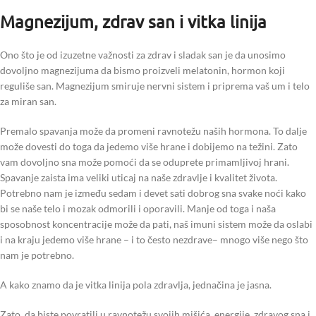
Magnezijum, zdrav san i vitka linija
Ono što je od izuzetne važnosti za zdrav i sladak san je da unosimo
dovoljno magnezijuma da bismo proizveli melatonin, hormon koji
reguliše san. Magnezijum smiruje nervni sistem i priprema vaš um i telo
za miran san.
Premalo spavanja može da promeni ravnotežu naših hormona. To dalje
može dovesti do toga da jedemo više hrane i dobijemo na težini. Zato
vam dovoljno sna može pomoći da se oduprete primamljivoj hrani.
Spavanje zaista ima veliki uticaj na naše zdravlje i kvalitet života.
Potrebno nam je između sedam i devet sati dobrog sna svake noći kako
bi se naše telo i mozak odmorili i oporavili. Manje od toga i naša
sposobnost koncentracije može da pati, naš imuni sistem može da oslabi
i na kraju jedemo više hrane – i to često nezdrave– mnogo više nego što
nam je potrebno.
A kako znamo da je vitka linija pola zdravlja, jednačina je jasna.
Zato, da biste povratili u ravnotežu svojih mišića, energije, zdravog sna i