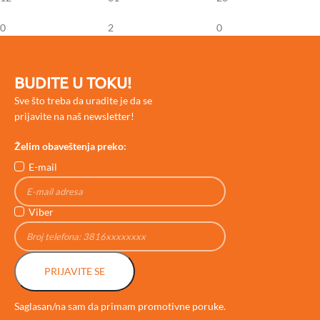
0
2
0
BUDITE U TOKU!
Sve što treba da uradite je da se
prijavite na naš newsletter!
Želim obaveštenja preko:
E-mail
Viber
PRIJAVITE SE
Saglasan/na sam da primam promotivne poruke.