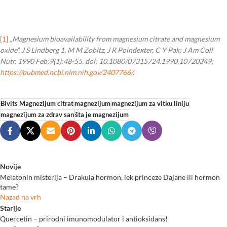
[1]
„Magnesium bioavailability from magnesium citrate and magnesium
oxide“, J S Lindberg 1, M M Zobitz, J R Poindexter, C Y Pak; J Am Coll
Nutr. 1990 Feb;9(1):48-55. doi: 10.1080/07315724.1990.10720349;
https://pubmed.ncbi.nlm.nih.gov/2407766/
.
Bivits Magnezijum citrat
magnezijum
magnezijum za vitku liniju
magnezijum za zdrav san
šta je magnezijum
Novije
Melatonin misterija – Drakula hormon, lek princeze Dajane ili hormon
tame?
Nazad na vrh
Starije
Quercetin – prirodni imunomodulator i antioksidans!