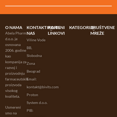
O NAMA
KONTAKTIRAJTE
KORISNI
KATEGORIJE
DRUŠTVENE
NAS
LINKOVI
MREŽE
Abela Pharm
d.o.o. je
Viline Vode
osnovana
BB,
2006. godine
Slobodna
kao
kompanija za
Zona
razvoj i
Beograd
proizvodnju
farmaceutskih
Email:
proizvoda
kontakt@bivits.com
visokog
Proton
kvaliteta.
System d.o.o.
Usmereni
PIB:
smo na