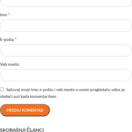
*
Ime
*
E-pošta
Veb mesto
Sačuvaj moje ime, e-poštu i veb mesto u ovom pregledaču veba za
sledeći put kada komentarišem.
SKORAŠNJI ČLANCI