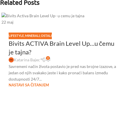
Related Posts
22
maj
LIFESTYLE
,
MINERALI
,
OSTALI
Bivits ACTIVA Brain Level Up…u čemu
je tajna?
0
Katarina Bajec
Savremeni način života postavio je pred nas brojne izazove, a
jedan od njih svakako jeste i kako pronaći balans između
dostupnosti 24/7...
NASTAVI SA ČITANJEM