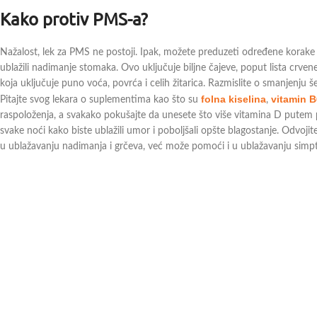
Kako protiv PMS-a?
Nažalost, lek za PMS ne postoji. Ipak, možete preduzeti određene korake 
ublažili nadimanje stomaka. Ovo uključuje biljne čajeve, poput lista crvene
koja uključuje puno voća, povrća i celih žitarica. Razmislite o smanjenju še
folna kiselina
vitamin B
Pitajte svog lekara o suplementima kao što su
,
raspoloženja, a svakako pokušajte da unesete što više vitamina D putem pr
svake noći kako biste ublažili umor i poboljšali opšte blagostanje. Odvoj
u ublažavanju nadimanja i grčeva, već može pomoći i u ublažavanju simpt