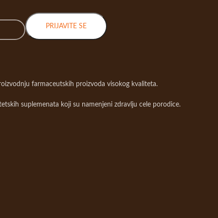
PRIJAVITE SE
roizvodnju farmaceutskih proizvoda visokog kvaliteta.
tetskih suplemenata koji su namenjeni zdravlju cele porodice.