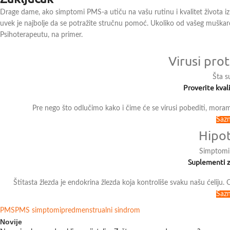
Drage dame, ako simptomi PMS-a utiču na vašu rutinu i kvalitet života iz 
uvek je najbolje da se potražite stručnu pomoć. Ukoliko od vašeg muškarca
Psihoterapeutu, na primer.
Virusi pro
Šta s
Proverite kva
Pre nego što odlučimo kako i čime će se virusi pobediti, moram
Sazn
Hipo
Simptomi 
Suplementi z
Štitasta žlezda je endokrina žlezda koja kontroliše svaku našu ćeliju.
Sazn
PMS
PMS simptomi
predmenstrualni sindrom
Novije