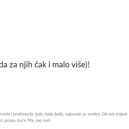
 za njih čak i malo više)!
 mesta i predrasuda. Ipak, kada dođu, najmanje su smešni. Od ove pojave
i, posao, kuća. Ma, ceo svet.