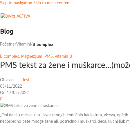
Skip to navigation
Skip to main content
Blog
B complex
Početna
/
Vitamini
/
B complex
,
Magnezijum
,
PMS
,
Vitamin B
PMS tekst za žene i muškarce…(možda
Objavio
Test
03/11/2022
On 17/05/2022
0
„Oni dani u mesecu“ su izvor mnogih komičnih karikatura, viceva, opštih
neposredno pate mnoge žene ali, posredno i muškarci, deca, kućni ljubimc