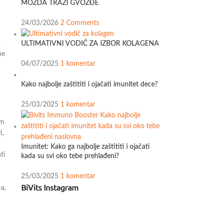
MOŽDA TRAŽI GVOŽĐE
24/03/2026
2 Comments
a
ULTIMATIVNI VODIČ ZA IZBOR KOLAGENA
me
04/07/2025
1 komentar
Kako najbolje zaštititi i ojačati imunitet dece?
25/03/2025
1 komentar
om
i,
Imunitet: Kako ga najbolje zaštititi i ojačati
ti
kada su svi oko tebe prehlađeni?
25/03/2025
1 komentar
BiVits Instagram
a,