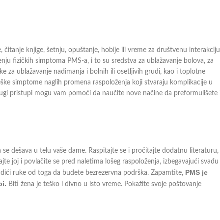
čitanje knjige, šetnju, opuštanje, hobije ili vreme za društvenu interakciju
nju fizičkih simptoma PMS-a, i to su sredstva za ublažavanje bolova, za
ke za ublažavanje nadimanja i bolnih ili osetljivih grudi, kao i toplotne
teške simptome naglih promena raspoloženja koji stvaraju komplikacije u
rugi pristupi mogu vam pomoći da naučite nove načine da preformulišete 
e dešava u telu vaše dame. Raspitajte se i pročitajte dodatnu literaturu,
ajte joj i povlačite se pred naletima lošeg raspoloženja, izbegavajući svađu 
PMS je
i dići ruke od toga da budete bezrezervna podrška. Zapamtite,
i.
Biti žena je teško i divno u isto vreme. Pokažite svoje poštovanje