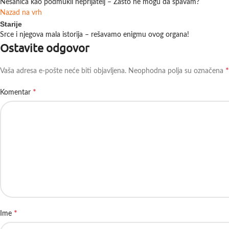
Nesanica kao podmukli neprijatelj – Zašto ne mogu da spavam?
Nazad na vrh
Starije
Srce i njegova mala istorija – rešavamo enigmu ovog organa!
Ostavite odgovor
*
Vaša adresa e-pošte neće biti objavljena.
Neophodna polja su označena
*
Komentar
*
Ime