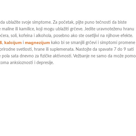
da ublažite svoje simptome. Za početak, pijte puno tečnosti da biste
 maline ili kamilice, koji mogu ublažiti grčeve. Jedite uravnoteženu hranu
ćera, soli, kofeina i alkohola, posebno ako ste osetljivi na njihove efekte.
6
kalcijum
magnezijum
,
i
kako bi se smanjili grčevi i simptomi promene
irodne svetlosti, hrane ili suplemenata. Nastojte da spavate 7 do 9 sati
ite pola sata dnevno za fizičke aktivnosti. Vežbanje ne samo da može pomoc
oma anksioznosti i depresije.