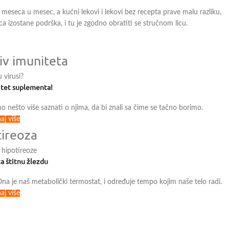
meseca u mesec, a kućni lekovi i lekovi bez recepta prave malu razliku,
 izostane podrška, i tu je zgodno obratiti se stručnom licu.
tiv imuniteta
u virusi?
litet suplementa!
o nešto više saznati o njima, da bi znali sa čime se tačno borimo.
aj više
tireoza
hipotireoze
a štitnu žlezdu
 Ona je naš metabolički termostat, i određuje tempo kojim naše telo radi.
aj više