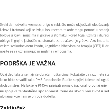
Svaki dan odvojite vreme za brigu o sebi, što može uključivati ulepšavanje, 
Lekovi i tretmani koji se izdaju bez recepta takođe mogu pomoći u smanje
bolove u glavi i mišićima ili grčeve u stomaku. Pored toga, uzmite i diureti
obloge ili grejne jastučiće na stomaku za ublažavanje grčeva. Ako imate 
vašem svakodnevnom životu, kognitivna bihejvioralna terapija (CBT) ili d
nosite se sa uznemirujućim mislima i emocijama.
PODRŠKA JE VAŽNA
Ovaj deo teksta se najviše obraća muškarcima. Pokušajte da razumete šta s
kako biste shvatili kako PMS funkcioniše. Budite strpljivi, tolerantni, ugađ
dodatni stres. Najlakše je PMS-u pripisati pomalo iracionalno ponašanje 
nuspojava fantastične sposobnosti žene da stvori nov život u seb
ulogama koje nam je priroda dodelila.
Zaključak