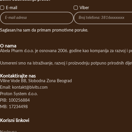
E-mail
Viber
Saglasan/na sam da primam promotivne poruke.
O nama
Abela Pharm d.o.o. je osnovana 2006. godine kao kompanija za razvoj i p
Usmereni smo na istraživanje, razvoj i proizvodnju potpuno prirodnih dije
Kontaktirajte nas
Viline Vode BB, Slobodna Zona Beograd
Email: kontakt@bivits.com
Proton System d.o.o.
PIB: 100256884
MB: 17234498
Korisni linkovi