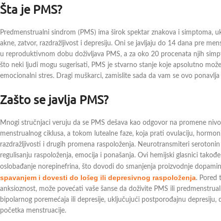
Šta je PMS?
Predmenstrualni sindrom (PMS) ima širok spektar znakova i simptoma, ukl
akne, zatvor, razdražljivost i depresiju. Oni se javljaju do 14 dana pre 
u reproduktivnom dobu doživljava PMS, a za oko 20 procenata njih simp
što neki ljudi mogu sugerisati, PMS je stvarno stanje koje apsolutno može
emocionalni stres. Dragi muškarci, zamislite sada da vam se ovo ponavlja 
Zašto se javlja PMS?
Mnogi stručnjaci veruju da se PMS dešava kao odgovor na promene nivo
menstrualnog ciklusa, a tokom lutealne faze, koja prati ovulaciju, hormo
razdražljivosti i drugih promena raspoloženja. Neurotransmiteri serotonin i
regulisanju raspoloženja, emocija i ponašanja. Ovi hemijski glasnici tak
oslobađanje norepinefrina, što dovodi do smanjenja proizvodnje dopamin
spavanjem i dovesti do lošeg ili depresivnog raspoloženja
. Pored 
anksioznost, može povećati vaše šanse da doživite PMS ili predmenstrualn
bipolarnog poremećaja ili depresije, uključujući postporođajnu depresiju
početka menstruacije.