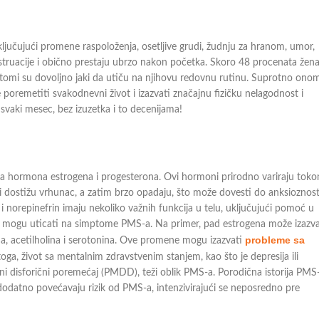
jučujući promene raspoloženja, osetljive grudi, žudnju za hranom, umor,
menstruacije i obično prestaju ubrzo nakon početka. Skoro 48 procenata žen
tomi su dovoljno jaki da utiču na njihovu redovnu rutinu. Suprotno ono
 poremetiti svakodnevni život i izazvati značajnu fizičku nelagodnost i
svaki mesec, bez izuzetka i to decenijama!
a hormona estrogena i progesterona. Ovi hormoni prirodno variraju tok
ni dostižu vrhunac, a zatim brzo opadaju, što može dovesti do anksioznost
 norepinefrin imaju nekoliko važnih funkcija u telu, uključujući pomoć u
ođe mogu uticati na simptome PMS-a. Na primer, pad estrogena može izazva
probleme sa
a, acetilholina i serotonina. Ove promene mogu izazvati
toga, život sa mentalnim zdravstvenim stanjem, kao što je depresija ili
i disforični poremećaj (PMDD), teži oblik PMS-a. Porodična istorija PMS-
, dodatno povećavaju rizik od PMS-a, intenzivirajući se neposredno pre