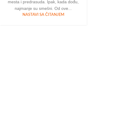
mesta i predrasuda. Ipak, kada dođu,
najmanje su smešni. Od ove...
NASTAVI SA ČITANJEM