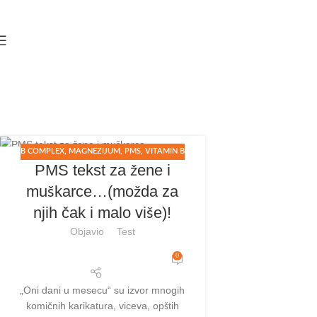
Skip to navigation
Skip to main content
B COMPLEX
,
MAGNEZIJUM
,
PMS
,
VITAMIN B
17
PMS tekst za žene i
MAJ
muškarce…(možda za
njih čak i malo više)!
Objavio
Test
0
„Oni dani u mesecu“ su izvor mnogih
komičnih karikatura, viceva, opštih