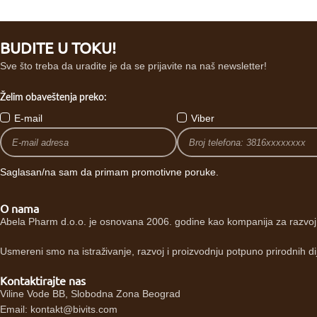
BUDITE U TOKU!
Sve što treba da uradite je da se prijavite na naš newsletter!
Želim obaveštenja preko:
E-mail
Viber
Saglasan/na sam da primam promotivne poruke.
O nama
Abela Pharm d.o.o. je osnovana 2006. godine kao kompanija za razvoj i
Usmereni smo na istraživanje, razvoj i proizvodnju potpuno prirodnih di
Kontaktirajte nas
Viline Vode BB, Slobodna Zona Beograd
Email: kontakt@bivits.com