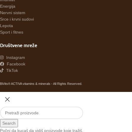
Energija
Nervni sistem
Srce i krvni sudovi
Lepota
Sport i fitnes
Društvene mreže
Instagram
Facebook
TikTok
BiVits® ACTIVA vitamins & minerals - All Rights Reserved.
Search
Počni da kucaš da vidiš proizvode koje tražiš.