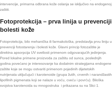
intervencije, primarna odbrana kože oslanja se isključivo na endogenoj
zaštiti.
Fotoprotekcija – prva linija u prevenciji
bolesti kože
Fotoprotekcija, bilo mehanička ili farmakološka, predstavlja prvu liniju u
prevenciji fotostarenja i bolesti kože. Glavni princip fotozaštite je
direktna apsorpcija UV svetlosti primenom odgovarajućih jedinjenja.
Pored lokalne primene proizvoda za zaštitu od sunca, poslednjih
godina povećano je interesovanje ka dodatnim strategijama endogene
zaštite koje se mogu ostvariti primenom pojedinih dijetetskih
nutrijenata uključujući i karotenoide (grupa žutih, crvenih i narandžastih
lipofilnih pigmenata koji se nalaze u voću, cveću i povrću). Biloška
svojstva karotenoida su mnogostruka i prikazana su na Slici 1.