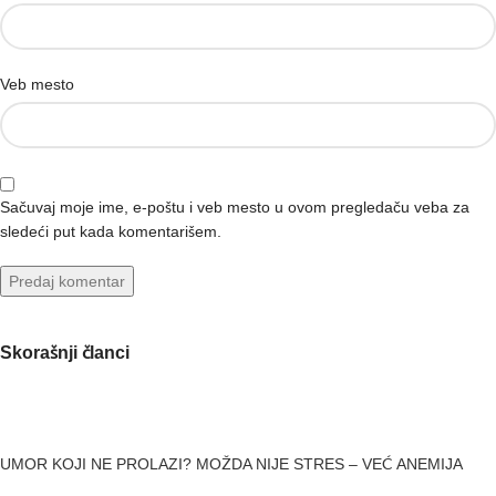
Veb mesto
Sačuvaj moje ime, e-poštu i veb mesto u ovom pregledaču veba za
sledeći put kada komentarišem.
Skorašnji članci
UMOR KOJI NE PROLAZI? MOŽDA NIJE STRES – VEĆ ANEMIJA