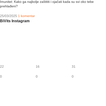
Imunitet: Kako ga najbolje zaštititi i ojačati kada su svi oko tebe
prehlađeni?
25/03/2025
1 komentar
BiVits Instagram
22
16
31
0
0
0