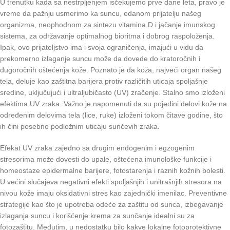
U trenutku kada sa nestrpljenjem isčekujemo prve dane leta, pravo je
vreme da pažnju usmerimo ka suncu, odanom prijatelju našeg
organizma, neophodnom za sintezu vitamina D i jačanje imunskog
sistema, za održavanje optimalnog bioritma i dobrog raspoloženja.
Ipak, ovo prijateljstvo ima i svoja ograničenja, imajući u vidu da
prekomerno izlaganje suncu može da dovede do kratoročnih i
dugoročnih oštećenja kože. Poznato je da koža, najveći organ našeg
tela, deluje kao zaštitna barijera protiv različitih uticaja spoljašnje
sredine, uključujući i ultraljubičasto (UV) zračenje. Stalno smo izloženi
efektima UV zraka. Važno je napomenuti da su pojedini delovi kože na
određenim delovima tela (lice, ruke) izloženi tokom čitave godine, što
ih čini posebno podložnim uticaju sunčevih zraka.
Efekat UV zraka zajedno sa drugim endogenim i egzogenim
stresorima može dovesti do upale, oštećena imunološke funkcije i
homeostaze epidermalne barijere, fotostarenja i raznih kožnih bolesti.
U većini slučajeva negativni efekti spoljašnjih i unitrašnjih stresora na
nivou kože imaju oksidativni stres kao zajednički imenilac. Preventivne
strategije kao što je upotreba odeće za zaštitu od sunca, izbegavanje
izlaganja suncu i korišćenje krema za sunčanje idealni su za
fotozaštitu. Međutim, u nedostatku bilo kakve lokalne fotoprotektivne