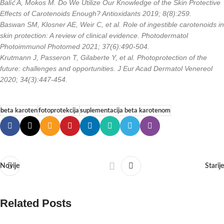
Balić A, Mokos M. Do We Utilize Our Knowledge of the Skin Protective
Effects of Carotenoids Enough? Antioxidants 2019; 8(8):259.
Baswan SM, Klosner AE, Weir C, et al. Role of ingestible carotenoids in
skin protection: A review of clinical evidence. Photodermatol
Photoimmunol Photomed 2021; 37(6):490-504.
Krutmann J, Passeron T, Gilaberte Y, et al.
Photoprotection of the
future: challenges and opportunities. J Eur Acad Dermatol Venereol
2020; 34(3):447-454.
beta karoten
fotoprotekcija
suplementacija beta karotenom
Novije
Starije
Related Posts