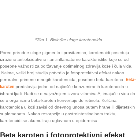
Slika 1. Biološke uloge karotenoida
Pored prirodne uloge pigmenta i provitamina, karotenoidi poseduju
izražene antioksidativne i antiinflamatorne karakteristike koje su od
posebne važnosti za održavanje optimalnog zdravlja kože i čula vida.
Naime, veliki broj studija potvrdio je fotoprotektivni efekat nakon
peroralne primene mnogih karotenoida, posebno beta-karotena.
Beta-
predstavlja jedan od najčešće konzumiranih karotenoida u
karoten
ishrani ljudi. Radi se o najvažnijem izvoru vitamina A, imajući u vidu da
se u organizmu beta-karoten konvertuje do retinola. Količina
karotenoida u koži zavisi od dnevnog unosa putem hrane ili dijetetskih
suplemenata. Nakon resorpcije u gastrointestinalnom traktu,
karotenoidi se akumuliraju uglavnom u epidermisu.
Beta karoten i fotoprotektivni efekat