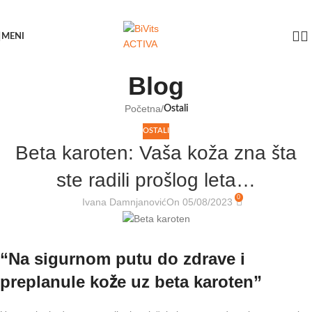
Skip to navigation
Skip to main content
MENI
Blog
Početna
/
Ostali
OSTALI
Beta karoten: Vaša koža zna šta
ste radili prošlog leta…
0
Ivana Damnjanović
On 05/08/2023
“Na sigurnom putu do zdrave i
preplanule kože uz beta karoten”