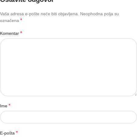
Vaša adresa e-pošte neće biti objavljena.
Neophodna polja su
*
označena
*
Komentar
*
Ime
*
E-pošta