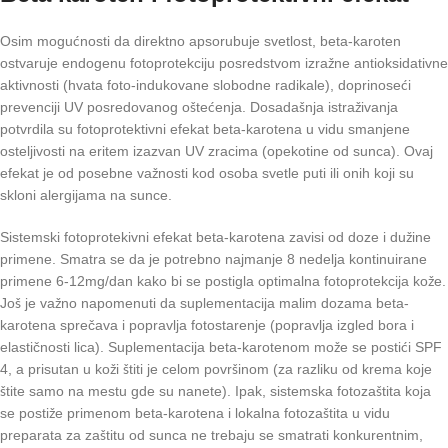
Osim mogućnosti da direktno apsorubuje svetlost, beta-karoten
ostvaruje endogenu fotoprotekciju posredstvom izražne antioksidativne
aktivnosti (hvata foto-indukovane slobodne radikale), doprinoseći
prevenciji UV posredovanog oštećenja. Dosadašnja istraživanja
potvrdila su fotoprotektivni efekat beta-karotena u vidu smanjene
osteljivosti na eritem izazvan UV zracima (opekotine od sunca). Ovaj
efekat je od posebne važnosti kod osoba svetle puti ili onih koji su
skloni alergijama na sunce.
Sistemski fotoprotekivni efekat beta-karotena zavisi od doze i dužine
primene. Smatra se da je potrebno najmanje 8 nedelja kontinuirane
primene 6-12mg/dan kako bi se postigla optimalna fotoprotekcija kože.
Još je važno napomenuti da suplementacija malim dozama beta-
karotena sprečava i popravlja fotostarenje (popravlja izgled bora i
elastičnosti lica). Suplementacija beta-karotenom može se postići SPF
4, a prisutan u koži štiti je celom površinom (za razliku od krema koje
štite samo na mestu gde su nanete). Ipak, sistemska fotozaštita koja
se postiže primenom beta-karotena i lokalna fotozaštita u vidu
preparata za zaštitu od sunca ne trebaju se smatrati konkurentnim,