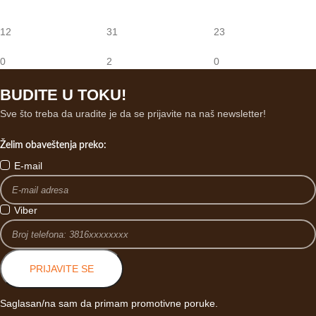
12
31
23
0
2
0
BUDITE U TOKU!
Sve što treba da uradite je da se prijavite na naš newsletter!
Želim obaveštenja preko:
E-mail
Viber
PRIJAVITE SE
Saglasan/na sam da primam promotivne poruke.