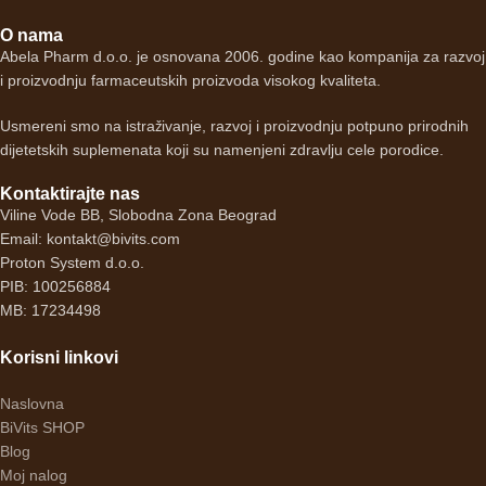
O nama
Abela Pharm d.o.o. je osnovana 2006. godine kao kompanija za razvoj
i proizvodnju farmaceutskih proizvoda visokog kvaliteta.
Usmereni smo na istraživanje, razvoj i proizvodnju potpuno prirodnih
dijetetskih suplemenata koji su namenjeni zdravlju cele porodice.
Kontaktirajte nas
Viline Vode BB, Slobodna Zona Beograd
Email: kontakt@bivits.com
Proton System d.o.o.
PIB: 100256884
MB: 17234498
Korisni linkovi
Naslovna
BiVits SHOP
Blog
Moj nalog