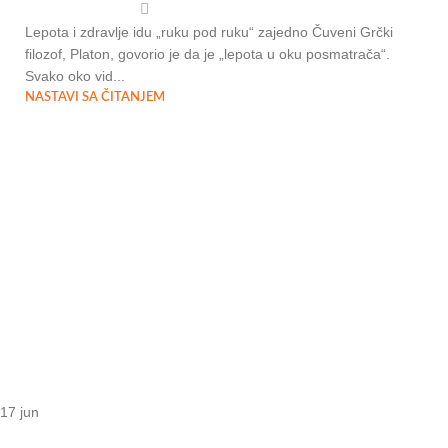
Lepota i zdravlje idu „ruku pod ruku“ zajedno Čuveni Grčki
filozof, Platon, govorio je da je „lepota u oku posmatrača“.
Svako oko vid...
NASTAVI SA ČITANJEM
17
jun