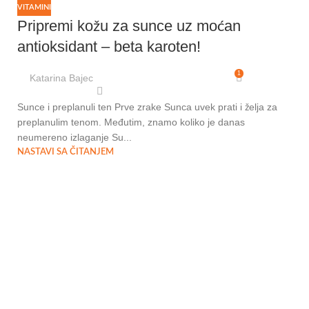
VITAMINI
Pripremi kožu za sunce uz moćan
antioksidant – beta karoten!
1
Katarina Bajec
Sunce i preplanuli ten Prve zrake Sunca uvek prati i želja za
preplanulim tenom. Međutim, znamo koliko je danas
neumereno izlaganje Su...
NASTAVI SA ČITANJEM