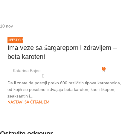
10
nov
LIFESTYLE
Ima veze sa šargarepom i zdravljem –
beta karoten!
0
Katarina Bajec
Da li znate da postoji preko 600 različitih tipova karotenoida,
od kojih se posebno izdvajaju beta karoten, kao i likopen,
zeaksantin i...
NASTAVI SA ČITANJEM
Ostavite odgovor