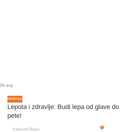
04
avg
MINERALI
Lepota i zdravlje: Budi lepa od glave do
pete!
0
Katarina Bajec