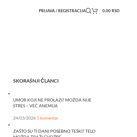
PRIJAVA / REGISTRACIJA
0.00
RSD
SKORAŠNJI ČLANCI
UMOR KOJI NE PROLAZI? MOŽDA NIJE
STRES – VEĆ ANEMIJA
24/03/2026
1 komentar
ZAŠTO SU TI DANI POSEBNO TEŠKI? TELO
MOŽDA TRAŽI GVOŽĐE