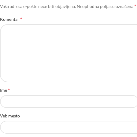
*
Vaša adresa e-pošte neće biti objavljena.
Neophodna polja su označena
*
Komentar
*
Ime
Veb mesto