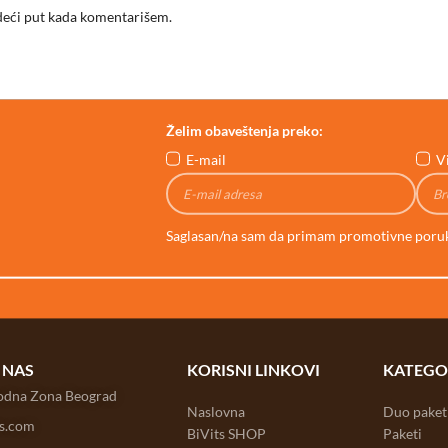
deći put kada komentarišem.
Želim obaveštenja preko:
E-mail
V
Saglasan/na sam da primam promotivne poru
 NAS
KORISNI LINKOVI
KATEGO
bodna Zona Beograd
Naslovna
Duo paket
ts.com
BiVits SHOP
Paketi