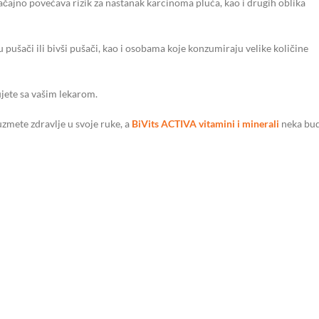
čajno povećava rizik za nastanak karcinoma pluća, kao i drugih oblika
ušači ili bivši pušači, kao i osobama koje konzumiraju velike količine
ujete sa vašim lekarom.
uzmete zdravlje u svoje ruke, a
BiVits ACTIVA vitamini i minerali
neka bu