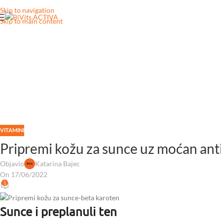
Skip to navigation
Skip to main content
VITAMINI
Pripremi kožu za sunce uz moćan ant
Objavio
Katarina Bajec
On 17/06/2022
1
Sunce i preplanuli ten