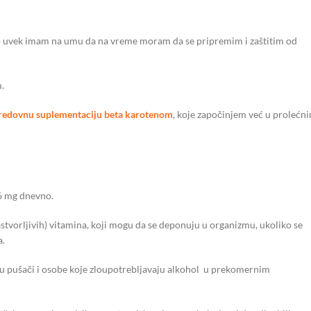
oliko uvek imam na umu da na vreme moram da se pripremim i zaštitim od
.
redovnu suplementaciju beta karotenom
, koje započinjem već u prolećn
 6 mg dnevno.
astvorljivih) vitamina, koji mogu da se deponuju u organizmu, ukoliko se
a.
u pušači i osobe koje zloupotrebljavaju alkohol u prekomernim