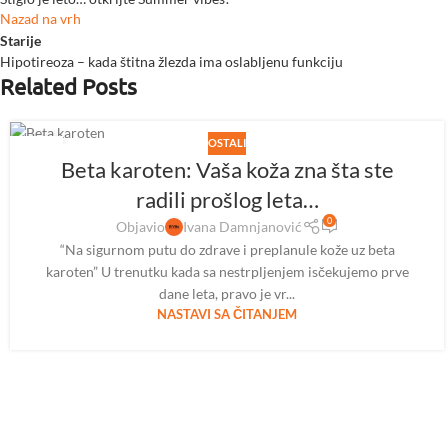
Nazad na vrh
Starije
Hipotireoza – kada štitna žlezda ima oslabljenu funkciju
Related Posts
OSTALI
05
Beta karoten: Vaša koža zna šta ste
AVG
radili prošlog leta…
0
Objavio
Ivana Damnjanović
“Na sigurnom putu do zdrave i preplanule kože uz beta
karoten” U trenutku kada sa nestrpljenjem isčekujemo prve
dane leta, pravo je vr...
NASTAVI SA ČITANJEM