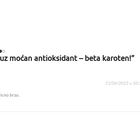
 uz moćan antioksidant – beta karoten!
”
21/06/2022 u 10:
licno brzo.