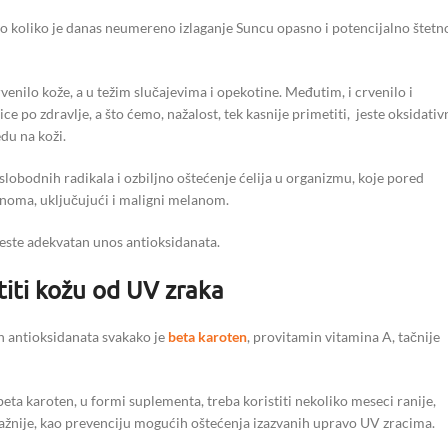
o koliko je danas neumereno izlaganje Suncu opasno i potencijalno štetn
enilo kože, a u težim slučajevima i opekotine. Međutim, i crvenilo i
ce po zdravlje, a što ćemo, nažalost, tek kasnije primetiti, jeste oksidativ
du na koži.
lobodnih radikala i ozbiljno oštećenje ćelija u organizmu, koje pored
inoma, uključujući i maligni melanom.
 jeste adekvatan unos antioksidanata.
titi kožu od UV zraka
h antioksidanata svakako je
beta karoten
, provitamin vitamina A, tačnije
ta karoten, u formi suplementa, treba koristiti nekoliko meseci ranije,
 važnije, kao prevenciju mogućih oštećenja izazvanih upravo UV zracima.