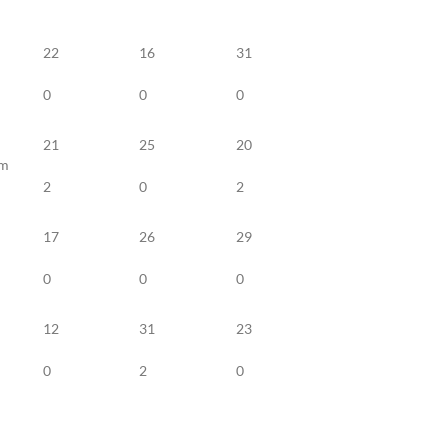
22
16
31
0
0
0
21
25
20
im
2
0
2
17
26
29
0
0
0
12
31
23
0
2
0