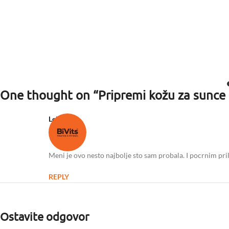
One thought on “
Pripremi kožu za sunce
Lela
kaže:
Meni je ovo nesto najbolje sto sam probala. I pocrnim pri
REPLY
Ostavite odgovor