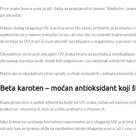
Prve zrake Sunca uvek prati i želja za preplanulim tenom. Međutim, znam
po zdravlje.
Nakon dužeg izlaganja UV zracima prvo što ćemo primetiti je prolazno crv
opekotine će u nekom trenutku proći, ali ono što će ostaviti trajne posledi
stres koje su UV zraci prouzrokovali na ćelijama u organizmu, u prvom re
Oksidativni stres pod uticajem UV zraka imaće za posledicu oslobađanje s
ubrzanog starenja kože, može biti odgovoran i za nastanak ozbiljnih karc
Način da se oksidativni stres spreči, a višak slobodnih radikala eliminiše
Beta karoten – moćan antioksidant koji š
Kada govorimo o zaštiti oštećenja kože od UV zraka, jedan od najmoćniji
prekursor vitamina A, koji se u telu pretvara u vitamin A.
Iako kreme za sunčanje koristimo neposredno pre izlaganja UV zracima, be
upravo kao pripremu kože za neizbežno letnje izlaganje suncu, ali i, ono