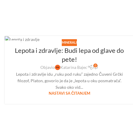
MINERALI
04
Lepota i zdravlje: Budi lepa od glave do
AVG
pete!
0
Objavio
Katarina Bajec
Lepota i zdravlje idu „ruku pod ruku“ zajedno Čuveni Grčki
filozof, Platon, govorio je da je „lepota u oku posmatrača“.
Svako oko vid...
NASTAVI SA ČITANJEM