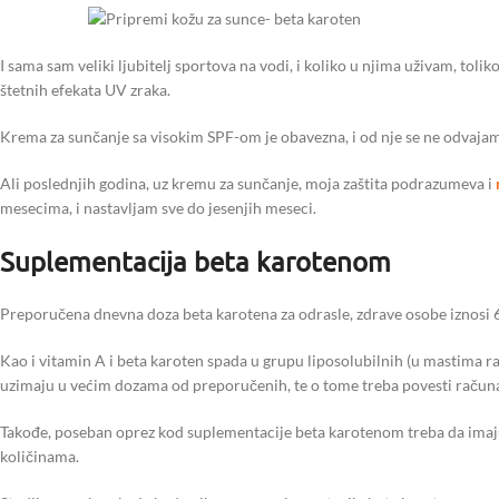
I sama sam veliki ljubitelj sportova na vodi, i koliko u njima uživam, t
štetnih efekata UV zraka.
Krema za sunčanje sa visokim SPF-om je obavezna, i od nje se ne odvajam
Ali poslednjih godina, uz kremu za sunčanje, moja zaštita podrazumeva i
mesecima, i nastavljam sve do jesenjih meseci.
Suplementacija beta karotenom
Preporučena dnevna doza beta karotena za odrasle, zdrave osobe iznosi
Kao i vitamin A i beta karoten spada u grupu liposolubilnih (u mastima r
uzimaju u većim dozama od preporučenih, te o tome treba povesti račun
Takođe, poseban oprez kod suplementacije beta karotenom treba da imaj
količinama.