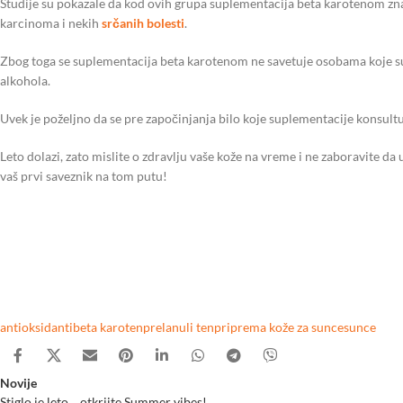
Studije su pokazale da kod ovih grupa suplementacija beta karotenom zna
karcinoma i nekih
srčanih bolesti
.
Zbog toga se suplementacija beta karotenom ne savetuje osobama koje su p
alkohola.
Uvek je poželjno da se pre započinjanja bilo koje suplementacije konsult
Leto dolazi, zato mislite o zdravlju vaše kože na vreme i ne zaboravite da 
vaš prvi saveznik na tom putu!
antioksidanti
beta karoten
prelanuli ten
priprema kože za sunce
sunce
Novije
Stiglo je leto… otkrijte Summer vibes!