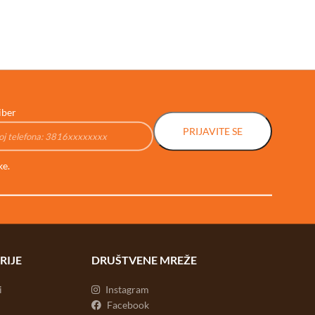
iber
PRIJAVITE SE
ke.
RIJE
DRUŠTVENE MREŽE
i
Instagram
Facebook