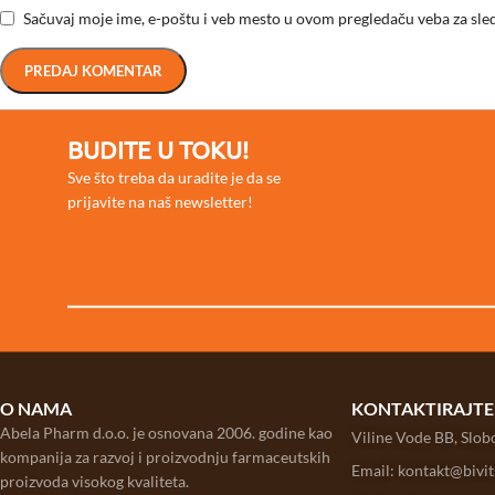
Sačuvaj moje ime, e-poštu i veb mesto u ovom pregledaču veba za sle
BUDITE U TOKU!
Sve što treba da uradite je da se
prijavite na naš newsletter!
O NAMA
KONTAKTIRAJTE
Abela Pharm d.o.o. je osnovana 2006. godine kao
Viline Vode BB, Slo
kompanija za razvoj i proizvodnju farmaceutskih
Email: kontakt@bivi
proizvoda visokog kvaliteta.