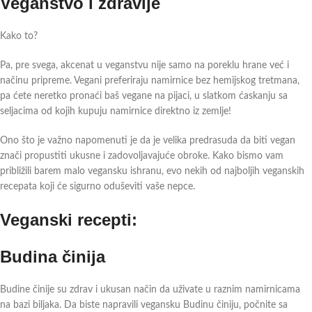
Veganstvo i zdravlje
Kako to?
Pa, pre svega, akcenat u veganstvu nije samo na poreklu hrane već i
načinu pripreme. Vegani preferiraju namirnice bez hemijskog tretmana,
pa ćete neretko pronaći baš vegane na pijaci, u slatkom ćaskanju sa
seljacima od kojih kupuju namirnice direktno iz zemlje!
Ono što je važno napomenuti je da je velika predrasuda da biti vegan
znači propustiti ukusne i zadovoljavajuće obroke. Kako bismo vam
približili barem malo vegansku ishranu, evo nekih od najboljih veganskih
recepata koji će sigurno oduševiti vaše nepce.
Veganski recepti:
Budina činija
Budine činije su zdrav i ukusan način da uživate u raznim namirnicama
na bazi biljaka. Da biste napravili vegansku Budinu činiju, počnite sa