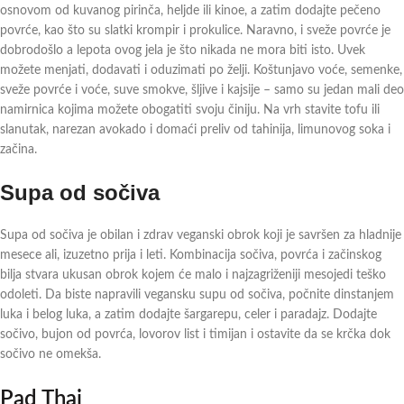
osnovom od kuvanog pirinča, heljde ili kinoe, a zatim dodajte pečeno
povrće, kao što su slatki krompir i prokulice. Naravno, i sveže povrće je
dobrodošlo a lepota ovog jela je što nikada ne mora biti isto. Uvek
možete menjati, dodavati i oduzimati po želji. Koštunjavo voće, semenke,
sveže povrće i voće, suve smokve, šljive i kajsije – samo su jedan mali deo
namirnica kojima možete obogatiti svoju činiju. Na vrh stavite tofu ili
slanutak, narezan avokado i domaći preliv od tahinija, limunovog soka i
začina.
Supa od sočiva
Supa od sočiva je obilan i zdrav veganski obrok koji je savršen za hladnije
mesece ali, izuzetno prija i leti. Kombinacija sočiva, povrća i začinskog
bilja stvara ukusan obrok kojem će malo i najzagriženiji mesojedi teško
odoleti. Da biste napravili vegansku supu od sočiva, počnite dinstanjem
luka i belog luka, a zatim dodajte šargarepu, celer i paradajz. Dodajte
sočivo, bujon od povrća, lovorov list i timijan i ostavite da se krčka dok
sočivo ne omekša.
Pad Thai