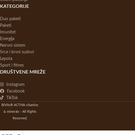
KATEGORIJE
Duo paketi
Paketi
Imunitet
Energija
Nervni sistem
Srce i krvni sudovi
Lepota
Sport i fitnes
DRUŠTVENE MREŽE
Instagram
Facebook
TikTok
BiVits® ACTIVA vitamins
& minerals - All Rights
Reserved.