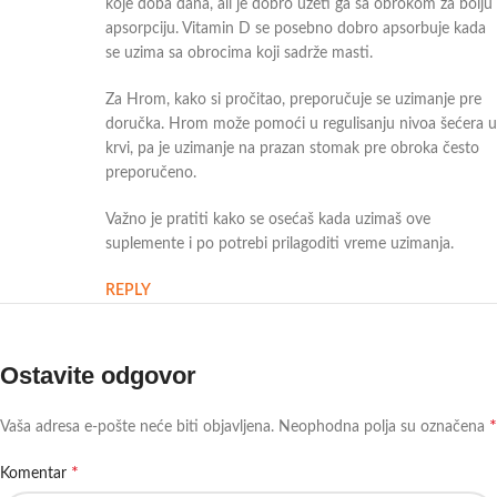
koje doba dana, ali je dobro uzeti ga sa obrokom za bolju
apsorpciju. Vitamin D se posebno dobro apsorbuje kada
se uzima sa obrocima koji sadrže masti.
Za Hrom, kako si pročitao, preporučuje se uzimanje pre
doručka. Hrom može pomoći u regulisanju nivoa šećera u
krvi, pa je uzimanje na prazan stomak pre obroka često
preporučeno.
Važno je pratiti kako se osećaš kada uzimaš ove
suplemente i po potrebi prilagoditi vreme uzimanja.
REPLY
Ostavite odgovor
*
Vaša adresa e-pošte neće biti objavljena.
Neophodna polja su označena
*
Komentar