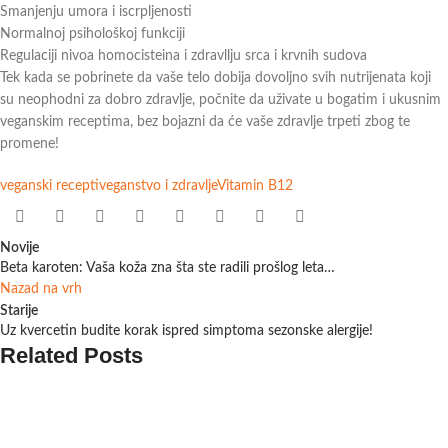
Smanjenju umora i iscrpljenosti
Normalnoj psihološkoj funkciji
Regulaciji nivoa homocisteina i zdravllju srca i krvnih sudova
Tek kada se pobrinete da vaše telo dobija dovoljno svih nutrijenata koji
su neophodni za dobro zdravlje, počnite da uživate u bogatim i ukusnim
veganskim receptima, bez bojazni da će vaše zdravlje trpeti zbog te
promene!
veganski recepti
veganstvo i zdravlje
Vitamin B12
Novije
Beta karoten: Vaša koža zna šta ste radili prošlog leta…
Nazad na vrh
Starije
Uz kvercetin budite korak ispred simptoma sezonske alergije!
Related Posts