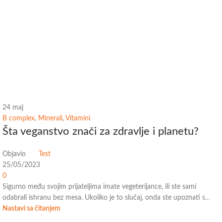
24
maj
B complex
,
Minerali
,
Vitamini
Šta veganstvo znači za zdravlje i planetu?
Objavio
Test
25/05/2023
0
Sigurno među svojim prijateljima imate vegeterijance, ili ste sami
odabrali ishranu bez mesa. Ukoliko je to slučaj, onda ste upoznati s...
Nastavi sa čitanjem