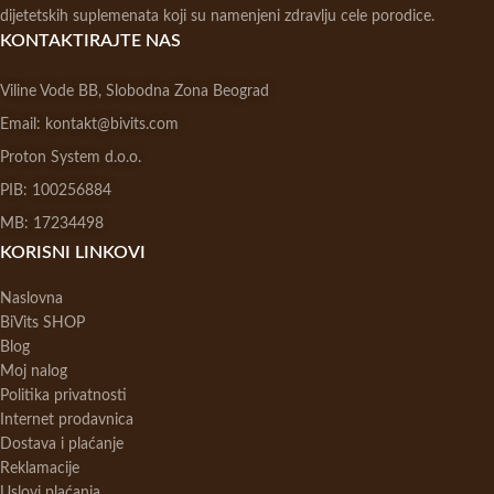
dijetetskih suplemenata koji su namenjeni zdravlju cele porodice.
KONTAKTIRAJTE NAS
Viline Vode BB, Slobodna Zona Beograd
Email: kontakt@bivits.com
Proton System d.o.o.
PIB: 100256884
MB: 17234498
KORISNI LINKOVI
Naslovna
BiVits SHOP
Blog
Moj nalog
Politika privatnosti
Internet prodavnica
Dostava i plaćanje
Reklamacije
Uslovi plaćanja