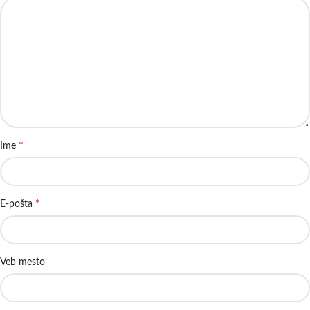
*
Ime
*
E-pošta
Veb mesto