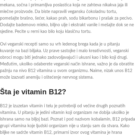
mekana, sočna i primamljiva poslastica koja ne zahteva nikakva jaja ili
mlečne proizvode. Da biste napravili vegansku čokoladnu tortu,
pomešajte brašno, šećer, kakao prah, sodu bikarbonu i prašak za pecivo.
Dodajte bademovo mleko, biljno ulje i ekstrakt vanile i mešajte dok se ne
sjedine. Pecite u rerni kao bilo koju klasičnu tortu.
Ovi veganski recepti samo su vrh ledenog brega kada je u pitanju
kuvanje na bazi biljaka. Uz prave sastojke i malo kreativnosti, veganski
obroci mogu biti jednako zadovoljavajući i ukusni kao i bilo koji drugi.
Međutim, ukoliko odaberete veganski način ishrane, važno je da obratite
pažnju na nivo B12 vitamina u svom organizmu. Naime, nizak unos B12
može izazvati anemiju i oštećenje nervnog sistema.
Šta je vitamin B12?
B12 je izuzetan vitamin i telu je potrebniji od većine drugih poznatih
vitamina. U pitanju je jedini vitamin koji organizam ne dobija ukoliko je
ishrana samo na biljoj bazi. Poznat i pod nazivom kobalamin, B12 pripada
grupi vitamina koje ljudski organizam nije u stanju sam da stvara. Kako
biljke ne sadrže vitamin B12, primarni izvor ovog vitamina je hrana