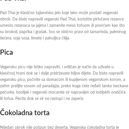
Pad Thai je klasično tajlandsko jelo koje lako može postati veganski
obrok. Da biste napravili veganski Pad Thai, koristite pirinčane rezance
umesto rezanaca sa jajima i zamenite meso tofuom ili povrćem kao što
su brokoli, paprika i grašak. Sos se obično pravi od tamarinda, palminog
šećera, soja sosa, limete i pahuljica čilija.
Pica
Vegansku picu nije teško napraviti, i odličan je način da uživate u
klasičnoj hrani dok se i dalje pridržavate biljne dijete. Da biste napravili
vegansku picu, počnite sa domaćom ili kupljenom veganskom korom, a
zatim prelijte sosom od paradajza, preko koga ćete ređati tanko iseckane
pečurke, bosiljak i veganski mocarela sir napravljen od indijskih oraščića
ili tofua. Pecite dok se sir ne rastopi i ne zapeče.
Čokoladna torta
Nijedan obrok nije potpun bez deserta. Veganska čokoladna torta je