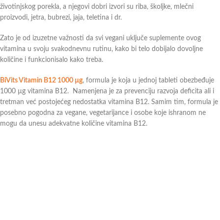
životinjskog porekla, a njegovi dobri izvori su riba, školjke, mlečni
proizvodi, jetra, bubrezi, jaja, teletina i dr.
Zato je od izuzetne važnosti da svi vegani uključe suplemente ovog
vitamina u svoju svakodnevnu rutinu, kako bi telo dobijalo dovoljne
količine i funkcionisalo kako treba.
BiVits Vitamin B12 1000 µg
, formula je koja u jednoj tableti obezbeđuje
1000 µg vitamina B12. Namenjena je za prevenciju razvoja deficita ali i
tretman već postojećeg nedostatka vitamina B12. Samim tim, formula je
posebno pogodna za vegane, vegetarijance i osobe koje ishranom ne
mogu da unesu adekvatne količine vitamina B12.