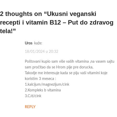
2 thoughts on “
Ukusni veganski
recepti i vitamin B12 – Put do zdravog
tela!
”
Uros
kaže:
18/01/2024 u 20:32
Poštovani kupio sam više vaših vitamina ,na vasem sajtu
sam pročitao da se Hrom pije pre dorucka,
Takodje me interesuje kada se piju vaši vitamini koje
koristim 3 meseca :
1.kalcijum/magnezijum/cink
2.Kompleks b vitamina
3.C/d/cink
REPLY