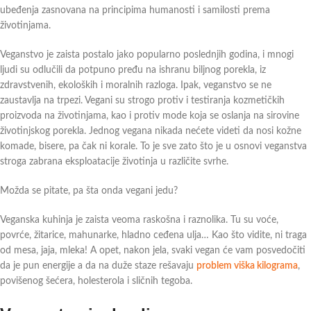
ubeđenja zasnovana na principima humanosti i samilosti prema
životinjama.
Veganstvo je zaista postalo jako popularno poslednjih godina, i mnogi
ljudi su odlučili da potpuno pređu na ishranu biljnog porekla, iz
zdravstvenih, ekoloških i moralnih razloga. Ipak, veganstvo se ne
zaustavlja na trpezi. Vegani su strogo protiv i testiranja kozmetičkih
proizvoda na životinjama, kao i protiv mode koja se oslanja na sirovine
životinjskog porekla. Jednog vegana nikada nećete videti da nosi kožne
komade, bisere, pa čak ni korale. To je sve zato što je u osnovi veganstva
stroga zabrana eksploatacije životinja u različite svrhe.
Možda se pitate, pa šta onda vegani jedu?
Veganska kuhinja je zaista veoma raskošna i raznolika. Tu su voće,
povrće, žitarice, mahunarke, hladno ceđena ulja… Kao što vidite, ni traga
od mesa, jaja, mleka! A opet, nakon jela, svaki vegan će vam posvedočiti
da je pun energije a da na duže staze rešavaju
problem viška kilograma
,
povišenog šećera, holesterola i sličnih tegoba.