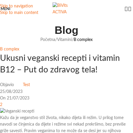
Skip to navigation
MENI
Skip to main content
Blog
Početna
/
Vitamini
/
B complex
B complex
Ukusni veganski recepti i vitamin
B12 – Put do zdravog tela!
Objavio
Test
25/08/2023
On 21/07/2023
2
Kažu da je veganstvo stil života, nikako dijeta ili režim. U prilog tome
navodi se činjenica da dijete i režime svi nekad prekršimo, bez previše
griže savesti. Pravim veganima to ne može da se desi jer su njihova