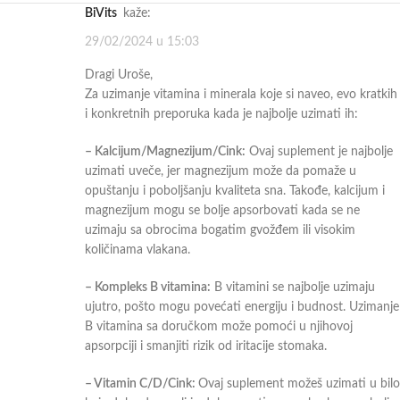
BiVits
kaže:
29/02/2024 u 15:03
Dragi Uroše,
Za uzimanje vitamina i minerala koje si naveo, evo kratkih
i konkretnih preporuka kada je najbolje uzimati ih:
– Kalcijum/Magnezijum/Cink:
Ovaj suplement je najbolje
uzimati uveče, jer magnezijum može da pomaže u
opuštanju i poboljšanju kvaliteta sna. Takođe, kalcijum i
magnezijum mogu se bolje apsorbovati kada se ne
uzimaju sa obrocima bogatim gvožđem ili visokim
količinama vlakana.
– Kompleks B vitamina:
B vitamini se najbolje uzimaju
ujutro, pošto mogu povećati energiju i budnost. Uzimanje
B vitamina sa doručkom može pomoći u njihovoj
apsorpciji i smanjiti rizik od iritacije stomaka.
– Vitamin C/D/Cink:
Ovaj suplement možeš uzimati u bilo