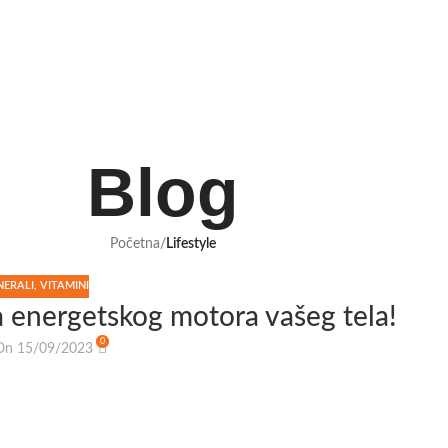
Blog
Početna
/
Lifestyle
NERALI
,
VITAMINI
a energetskog motora vašeg tela!
0
On 15/09/2023