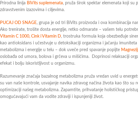
Prirodna linija
BiVits suplemenata
, pruža širok spektar elemenata koji su p
zdravstvenim izazovima i ciljevima.
PUCAJ OD SNAGE
, grupa je od tri BiVits proizvoda i ova kombinacija n
Ako trenirate, trošite dosta energije, retko odmarate – vašem telu potre
Vitamin C 1000, Cink i Vitamin D
, trostruka formula koja obezbeđuje sine
kao antioksidans i učestvuje u detoksikaciji organizma i jačanju imuniteta
metabolizma i energije u telu – dok uveče pred spavanje popijte
Magnezij
oslobađa od umora, bolova i grčeva u mišićima. Doprinosi relaksaciji org
efekat i bolju iskoristljivost u organizmu.
Razumevanje značaja bazalnog metabolizma pruža vredan uvid u energetsk
su van naše kontrole, usvajanje navika zdravog načina života kao što su
optimizaciji našeg metabolizma. Zapamtite, prihvatanje holističkog pris
omogućavajući vam da vodite zdraviji i ispunjeniji život.