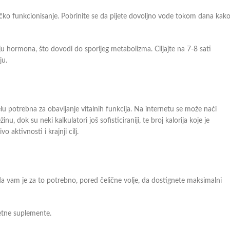
ličko funkcionisanje. Pobrinite se da pijete dovoljno vode tokom dana kak
u hormona, što dovodi do sporijeg metabolizma. Ciljajte na 7-8 sati
ju.
u potrebna za obavljanje vitalnih funkcija. Na internetu se može naći
žinu, dok su neki kalkulatori još sofisticiraniji, te broj kalorija koje je
aktivnosti i krajnji cilj.
 da vam je za to potrebno, pored čelične volje, da dostignete maksimalni
tetne suplemente.