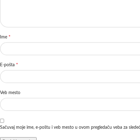
*
Ime
*
E-pošta
Veb mesto
Sačuvaj moje ime, e-poštu i veb mesto u ovom pregledaču veba za slede