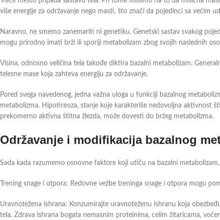
Treće mesto pripada sastavu tela. Pri tome mislimo na to da mišićna mas
više energije za održavanje nego masti, što znači da pojedinci sa većim 
Naravno, ne smemo zanemariti ni genetiku. Genetski sastav svakog pojedi
mogu prirodno imati brži ili sporiji metabolizam zbog svojih naslednih oso
Visina, odnosno veličina tela takođe diktira bazalni metabolizam. General
telesne mase koja zahteva energiju za održavanje.
Pored svega navedenog, jedna važna uloga u funkciji bazalnog metabolizma 
metabolizma. Hipotireoza, stanje koje karakteriše nedovoljna aktivnost št
prekomerno aktivna štitna žlezda, može dovesti do bržeg metabolizma.
Održavanje i modifikacija bazalnog me
Sada kada razumemo osnovne faktore koji utiču na bazalni metabolizam, ha
Trening snage i otpora: Redovne vežbe treninga snage i otpora mogu pomo
Uravnotežena ishrana: Konzumirajte uravnoteženu ishranu koja obezbeđu
tela. Zdrava ishrana bogata nemasnim proteinima, celim žitaricama, voć