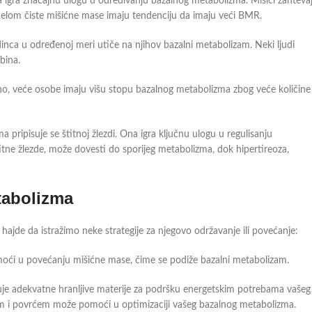
a igra značajnu ulogu u određivanju bazalnog metabolizma. Mišići zahteva
udelom čiste mišićne mase imaju tendenciju da imaju veći BMR.
nca u određenoj meri utiče na njihov bazalni metabolizam. Neki ljudi
bina.
no, veće osobe imaju višu stopu bazalnog metabolizma zbog veće količine
pripisuje se štitnoj žlezdi. Ona igra ključnu ulogu u regulisanju
itne žlezde, može dovesti do sporijeg metabolizma, dok hipertireoza,
tabolizma
jde da istražimo neke strategije za njegovo održavanje ili povećanje:
ći u povećanju mišićne mase, čime se podiže bazalni metabolizam.
je adekvatne hranljive materije za podršku energetskim potrebama vašeg
em i povrćem može pomoći u optimizaciji vašeg bazalnog metabolizma.