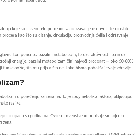
tore koji na njega utiču.
lorija koje su našem telu potrebne za održavanje osnovnih fizioloških
procesa kao što su disanje, cirkulacija, proizvodnja ćelija i održavanje
i glavne komponente: bazalni metabolizam, fizičku aktivnost i termički
trošnji energije, bazalni metabolizam čini najveći procenat — oko 60-80%
 funkcioniše, šta mu prija a šta ne, kako bismo poboljšali svoje zdravlje.
olizam?
bolizam u poređenju sa ženama. To je zbog nekoliko faktora, uključujući
ske razlike.
tepeno opada sa godinama. Ovo se prvenstveno pripisuje smanjenju
 žena.