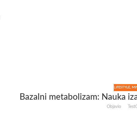
Skip to navigation
Skip to main content
LIFESTYLE
,
MI
Bazalni metabolizam: Nauka iz
Objavio
Test