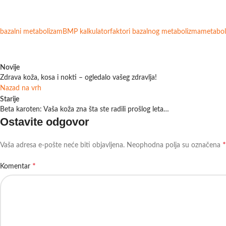
bazalni metabolizam
BMP kalkulator
faktori bazalnog metabolizma
metabol
Novije
Zdrava koža, kosa i nokti – ogledalo vašeg zdravlja!
Nazad na vrh
Starije
Beta karoten: Vaša koža zna šta ste radili prošlog leta…
Ostavite odgovor
*
Vaša adresa e-pošte neće biti objavljena.
Neophodna polja su označena
*
Komentar