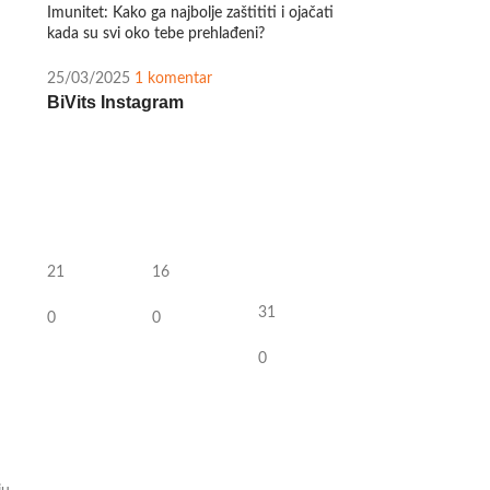
Imunitet: Kako ga najbolje zaštititi i ojačati
kada su svi oko tebe prehlađeni?
25/03/2025
1 komentar
BiVits Instagram
21
16
31
0
0
0