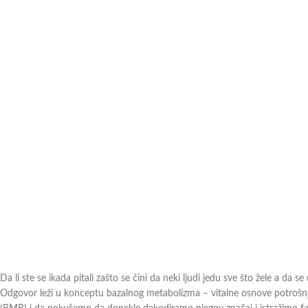
Da li ste se ikada pitali zašto se čini da neki ljudi jedu sve što žele a da
Odgovor leži u konceptu bazalnog metabolizma – vitalne osnove potrošnje