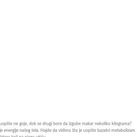
 se uopšte ne goje, dok se drugi bore da izgube makar nekoliko kilograma?
 energije našeg tela. Hajde da vidimo šta je uopšte bazalni metabolizam