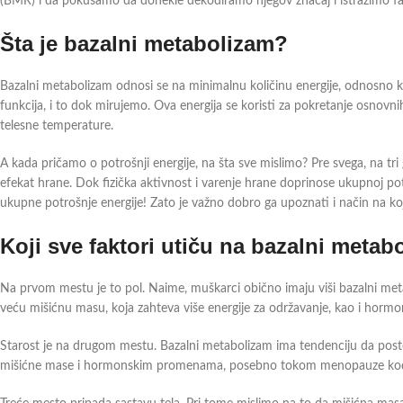
(BMR) i da pokušamo da donekle dekodiramo njegov značaj i istražimo fak
Šta je bazalni metabolizam?
Bazalni metabolizam odnosi se na minimalnu količinu energije, odnosno ka
funkcija, i to dok mirujemo. Ova energija se koristi za pokretanje osnovnih 
telesne temperature.
A kada pričamo o potrošnji energije, na šta sve mislimo? Pre svega, na tr
efekat hrane. Dok fizička aktivnost i varenje hrane doprinose ukupnoj po
ukupne potrošnje energije! Zato je važno dobro ga upoznati i način na koji
Koji sve faktori utiču na bazalni metab
Na prvom mestu je to pol. Naime, muškarci obično imaju viši bazalni meta
veću mišićnu masu, koja zahteva više energije za održavanje, kao i hormon
Starost je na drugom mestu. Bazalni metabolizam ima tendenciju da pos
mišićne mase i hormonskim promenama, posebno tokom menopauze kod