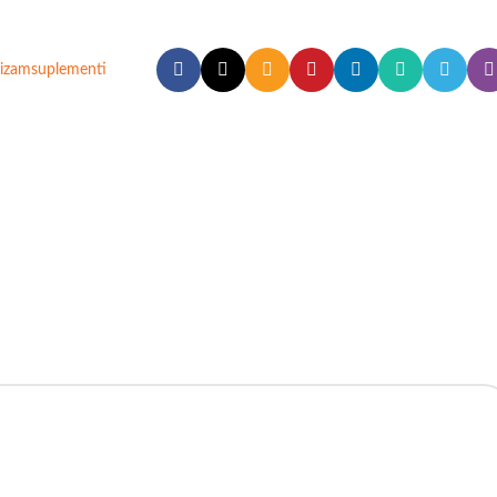
izam
suplementi