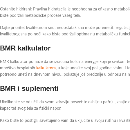
Ostanite hidrirani: Pravilna hidratacija je neophodna za efikasno metabo
biste podržali metaboličke procese vašeg tela.
Dajte prioritet kvalitetnom snu: nedostatak sna može poremetiti regulacij
kvalitetnog sna po noći kako biste podržali optimalnu metaboličku funkci
BMR kalkulator
BMR kalkulator pomaže da se izračuna količina energije koja je svakom tel
mnoštvo besplatnih
kalkulatora
, u koje unosite svoj pol, godine, visinu i te
potrebno uneti na dnevnom nivou, pokazuje još preciznije u odnosu na nivo 
BMR i suplementi
Ukoliko ste se odlučili da svom zdravlju posvetite ozbiljnu pažnju, znajte
kapacitet svog tela za fizički napor.
Kako biste to postigli, savetujemo vam da uključite u svoju rutinu i kvali