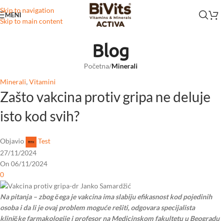
Skip to navigation
MENI
Skip to main content
Blog
Početna
/
Minerali
Minerali
,
Vitamini
Zašto vakcina protiv gripa ne deluje
isto kod svih?
Objavio
Test
27/11/2024
On 06/11/2024
0
Na pitanja – zbog
čega je vakcina ima slabiju efikasnost kod pojedinih
osoba i da li je ovaj problem moguće rešiti, odgovara specijalista
kliničke farmakologije i profesor na Medicinskom fakultetu u Beogradu