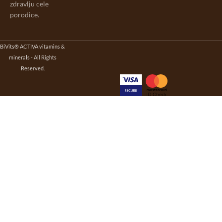
zdravlju cele
porodice.
BiVits® ACTIVA vitamins &
minerals - All Rights
Reserved.