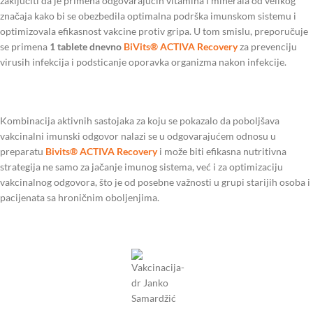
zaključiti da je primena odgovarajućih vitamina i minerala od velikog
značaja kako bi se obezbedila optimalna podrška imunskom sistemu i
optimizovala efikasnost vakcine protiv gripa. U tom smislu, preporučuje
se primena
1 tablete dnevno
BiVits® ACTIVA Recovery
za prevenciju
virusih infekcija i podsticanje oporavka organizma nakon infekcije.
Kombinacija aktivnih sastojaka za koju se pokazalo da poboljšava
vakcinalni imunski odgovor nalazi se u odgovarajućem odnosu u
preparatu
Bivits® ACTIVA Recovery
i može biti efikasna nutritivna
strategija ne samo za jačanje imunog sistema, već i za optimizaciju
vakcinalnog odgovora, što je od posebne važnosti u grupi starijih osoba i
pacijenata sa hroničnim oboljenjima.