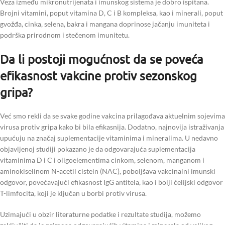
Veza između mikronutrijenata i imunskog sistema je dobro ispitana.
Brojni vitamini, poput vitamina D, C i B kompleksa, kao i minerali, poput
gvožđa, cinka, selena, bakra i mangana doprinose jačanju imuniteta i
podrška prirodnom i stečenom imunitetu.
Da li postoji mogućnost da se poveća
efikasnost vakcine protiv sezonskog
gripa?
Već smo rekli da se svake godine vakcina prilagođava aktuelnim sojevima
virusa protiv gripa kako bi bila efikasnija. Dodatno, najnovija istraživanja
upućuju na značaj suplementacije vitaminima i mineralima. U nedavno
objavljenoj studiji pokazano je da odgovarajuća suplementacija
vitaminima D i C i oligoelementima cinkom, selenom, manganom i
aminokiselinom N-acetil cistein (NAC), poboljšava vakcinalni imunski
odgovor, povećavajući efikasnost IgG antitela, kao i bolji ćelijski odgovor
T-limfocita, koji je ključan u borbi protiv virusa.
Uzimajući u obzir literaturne podatke i rezultate studija, možemo