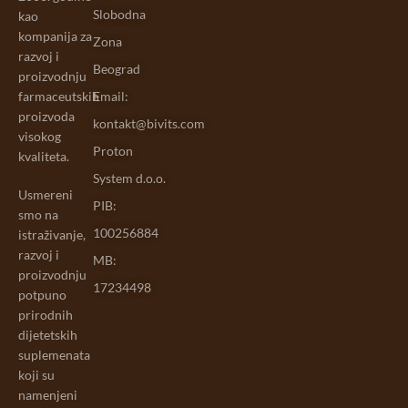
Slobodna
kao
kompanija za
Zona
razvoj i
Beograd
proizvodnju
farmaceutskih
Email:
proizvoda
kontakt@bivits.com
visokog
Proton
kvaliteta.
System d.o.o.
Usmereni
PIB:
smo na
100256884
istraživanje,
razvoj i
MB:
proizvodnju
17234498
potpuno
prirodnih
dijetetskih
suplemenata
koji su
namenjeni