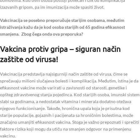
domovima. Kod ovih osoba postoji povećan rizik od komplikacija
izazvanih gripom, pa im imunizacija može spasiti život.
Vakcinacija se posebno preporučuje starijim osobama, međutim
istraživanja kažu da je kod osoba starijih od 65 godina efikasnost
smanjena. Zbog čega onda ova preporuka?
Vakcina protiv gripa – siguran način
zaštite od virusa!
Vakcinacija predstavlja najsigurniji način zaštite od virusa, čime se
sprečavaju milioni slučajeva bolesti i komplikacija. Međutim, istina je da
efikasnost vakcine može varirati u zavisnosti od starosti, genetike i
opšteg zdravstvenog stanja pojedinca. Kod starijih osoba, imunski sistem
slabi sa godinama, a nedostatak vitamina i minerala dodatno otežava
njegovo funkcionisanje. Takođe, hronična upala koja je prisutna kod
starije populacije, gojaznih i pacijenata sa hroničnim bolestima, može
značajno umanjiti efikasnost vakcina. Stoga je važno prepoznati i sprečiti
faktore rizika koji mogu da utiču na smanjen odgovor na primenjenu
vakcinu.