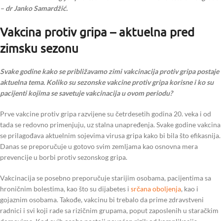
– dr Janko Samardžić.
Vakcina protiv gripa – aktuelna pred
zimsku sezonu
Svake godine kako se približavamo zimi vakcinacija protiv gripa postaje
aktuelna tema. Koliko su sezonske vakcine protiv gripa korisne i ko su
pacijenti kojima se savetuje vakcinacija u ovom periodu?
Prve vakcine protiv gripa razvijene su četrdesetih godina 20. veka i od
tada se redovno primenjuju, uz stalna unapređenja. Svake godine vakcina
se prilagođava aktuelnim sojevima virusa gripa kako bi bila što efikasnija.
Danas se preporučuje u gotovo svim zemljama kao osnovna mera
prevencije u borbi protiv sezonskog gripa.
Vakcinacija se posebno preporučuje starijim osobama, pacijentima sa
hroničnim bolestima, kao što su dijabetes i
srčana oboljenja
, kao i
gojaznim osobama. Takođe, vakcinu bi trebalo da prime zdravstveni
radnici i svi koji rade sa rizičnim grupama, poput zaposlenih u staračkim