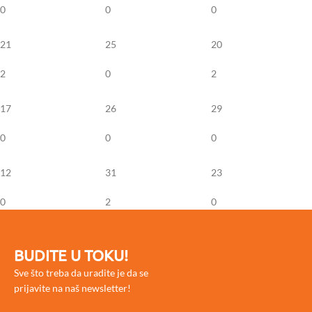
0
0
0
21
25
20
2
0
2
17
26
29
0
0
0
12
31
23
0
2
0
BUDITE U TOKU!
Sve što treba da uradite je da se
prijavite na naš newsletter!