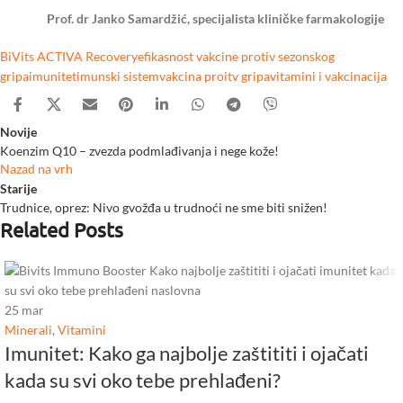
Prof. dr Janko Samardžić, specijalista kliničke farmakologije
BiVits ACTIVA Recovery
efikasnost vakcine protiv sezonskog
gripa
imunitet
imunski sistem
vakcina proitv gripa
vitamini i vakcinacija
Novije
Koenzim Q10 – zvezda podmlađivanja i nege kože!
Nazad na vrh
Starije
Trudnice, oprez: Nivo gvožđa u trudnoći ne sme biti snižen!
Related Posts
25
mar
Minerali
,
Vitamini
Imunitet: Kako ga najbolje zaštititi i ojačati
kada su svi oko tebe prehlađeni?