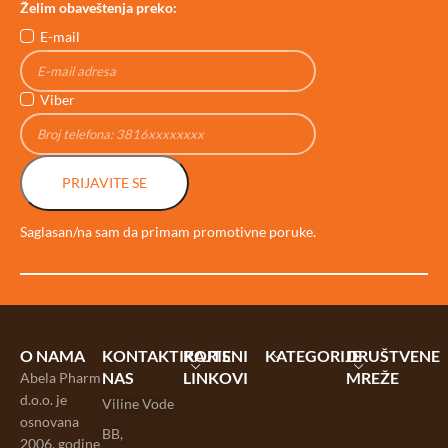
Želim obaveštenja preko:
E-mail
Viber
PRIJAVITE SE
Saglasan/na sam da primam promotivne poruke.
O NAMA
KONTAKTIRAJTE
KORISNI
KATEGORIJE
DRUŠTVENE
NAS
LINKOVI
MREŽE
Abela Pharm
d.o.o. je
Viline Vode
osnovana
BB,
2006. godine