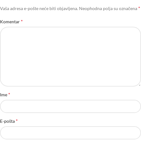
*
Vaša adresa e-pošte neće biti objavljena.
Neophodna polja su označena
*
Komentar
*
Ime
*
E-pošta