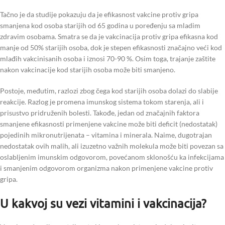
Tačno je da studije pokazuju da je efikasnost vakcine protiv gripa
smanjena kod osoba starijih od 65 godina u poređenju sa mladim
zdravim osobama. Smatra se da je vakcinacija protiv gripa efikasna kod
manje od 50% starijih osoba, dok je stepen efikasnosti značajno veći kod
mlađih vakcinisanih osoba i iznosi 70-90 %. Osim toga, trajanje zaštite
nakon vakcinacije kod starijih osoba može biti smanjeno.
Postoje, međutim, razlozi zbog čega kod starijih osoba dolazi do slabije
reakcije. Razlog je promena imunskog sistema tokom starenja, ali i
prisustvo pridruženih bolesti. Takođe, jedan od značajnih faktora
smanjene efikasnosti primenjene vakcine može biti deficit (nedostatak)
pojedinih mikronutrijenata – vitamina i minerala. Naime, dugotrajan
nedostatak ovih malih, ali izuzetno važnih molekula može biti povezan sa
oslabljenim imunskim odgovorom, povećanom sklonošću ka infekcijama
i smanjenim odgovorom organizma nakon primenjene vakcine protiv
gripa.
U kakvoj su vezi vitamini i vakcinacija?