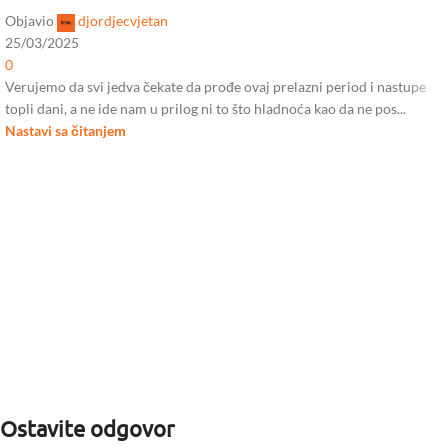
Objavio
djordjecvjetan
25/03/2025
0
Verujemo da svi jedva čekate da prođe ovaj prelazni period i nastupe
topli dani, a ne ide nam u prilog ni to što hladnoća kao da ne pos...
Nastavi sa čitanjem
Ostavite odgovor