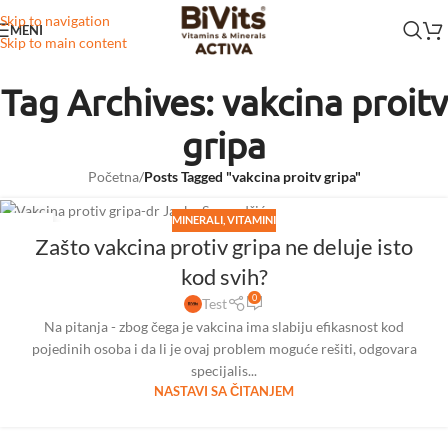
Skip to navigation
MENI
Skip to main content
Tag Archives: vakcina proitv
gripa
Početna
/
Posts Tagged "vakcina proitv gripa"
MINERALI
,
VITAMINI
06
Zašto vakcina protiv gripa ne deluje isto
NOV
kod svih?
0
Test
Na pitanja - zbog čega je vakcina ima slabiju efikasnost kod
pojedinih osoba i da li je ovaj problem moguće rešiti, odgovara
specijalis...
NASTAVI SA ČITANJEM