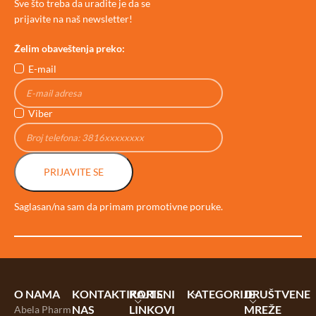
Sve što treba da uradite je da se
prijavite na naš newsletter!
Želim obaveštenja preko:
E-mail
Viber
PRIJAVITE SE
Saglasan/na sam da primam promotivne poruke.
O NAMA
KONTAKTIRAJTE
KORISNI
KATEGORIJE
DRUŠTVENE
NAS
LINKOVI
MREŽE
Abela Pharm