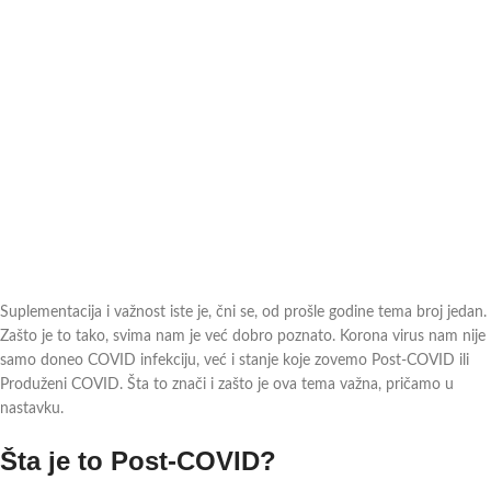
Suplementacija i važnost iste je, čni se, od prošle godine tema broj jedan.
Zašto je to tako, svima nam je već dobro poznato. Korona virus nam nije
samo doneo COVID infekciju, već i stanje koje zovemo Post-COVID ili
Produženi COVID. Šta to znači i zašto je ova tema važna, pričamo u
nastavku.
Šta je to Post-COVID?