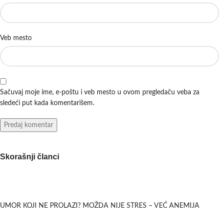
Veb mesto
Sačuvaj moje ime, e-poštu i veb mesto u ovom pregledaču veba za
sledeći put kada komentarišem.
Skorašnji članci
UMOR KOJI NE PROLAZI? MOŽDA NIJE STRES – VEĆ ANEMIJA