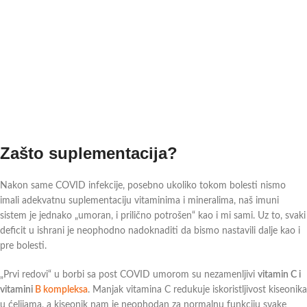
Zašto suplementacija?
Nakon same COVID infekcije, posebno ukoliko tokom bolesti nismo
imali adekvatnu suplementaciju vitaminima i mineralima, naš imuni
sistem je jednako „umoran, i prilično potrošen“ kao i mi sami. Uz to, svaki
deficit u ishrani je neophodno nadoknaditi da bismo nastavili dalje kao i
pre bolesti.
„Prvi redovi“ u borbi sa post COVID umorom su nezamenljivi
vitamin C i
vitamini
B kompleksa
. Manjak vitamina C redukuje iskoristljivost kiseonika
u ćelijama, a kiseonik nam je neophodan za normalnu funkciju svake