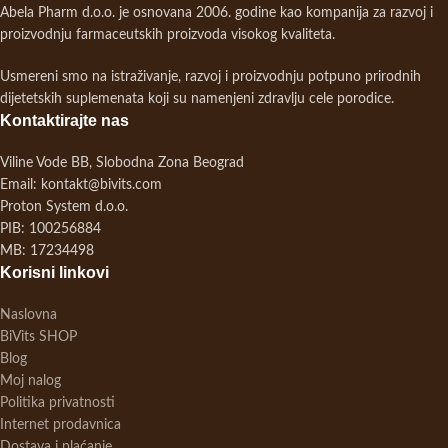
Abela Pharm d.o.o. je osnovana 2006. godine kao kompanija za razvoj i
proizvodnju farmaceutskih proizvoda visokog kvaliteta.
Usmereni smo na istraživanje, razvoj i proizvodnju potpuno prirodnih
dijetetskih suplemenata koji su namenjeni zdravlju cele porodice.
Kontaktirajte nas
Viline Vode BB, Slobodna Zona Beograd
Email: kontakt@bivits.com
Proton System d.o.o.
PIB: 100256884
MB: 17234498
Korisni linkovi
Naslovna
BiVits SHOP
Blog
Moj nalog
Politika privatnosti
Internet prodavnica
Dostava i plaćanje