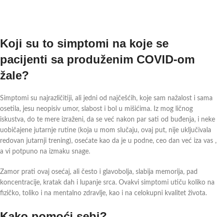
Koji su to simptomi na koje se
pacijenti sa produženim COVID-om
žale?
Simptomi su najrazličitiji, ali jedni od najčešćih, koje sam nažalost i sama
osetila, jesu neopisiv umor, slabost i bol u mišićima. Iz mog ličnog
iskustva, do te mere izraženi, da se već nakon par sati od buđenja, i neke
uobičajene jutarnje rutine (koja u mom slučaju, ovaj put, nije uključivala
redovan jutarnji trening), osećate kao da je u podne, ceo dan već iza vas ,
a vi potpuno na izmaku snage.
Zamor prati ovaj osećaj, ali često i glavobolja, slabija memorija, pad
koncentracije, kratak dah i lupanje srca. Ovakvi simptomi utiču koliko na
fizičko, toliko i na mentalno zdravlje, kao i na celokupni kvalitet života.
Kako pomoći sebi?