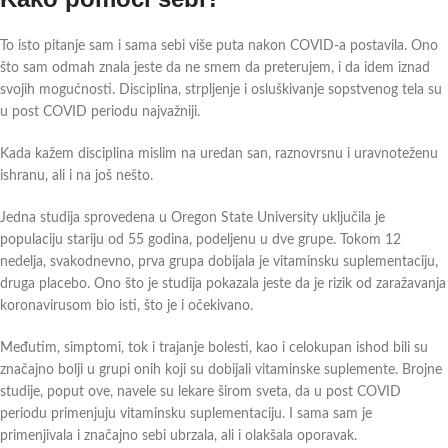
To isto pitanje sam i sama sebi više puta nakon COVID-a postavila. Ono
što sam odmah znala jeste da ne smem da preterujem, i da idem iznad
svojih mogućnosti. Disciplina, strpljenje i osluškivanje sopstvenog tela su
u post COVID periodu najvažniji.
Kada kažem disciplina mislim na uredan san, raznovrsnu i uravnoteženu
ishranu, ali i na još nešto.
Jedna studija sprovedena u Oregon State University uključila je
populaciju stariju od 55 godina, podeljenu u dve grupe. Tokom 12
nedelja, svakodnevno, prva grupa dobijala je vitaminsku suplementaciju,
druga placebo. Ono što je studija pokazala jeste da je rizik od zaražavanja
koronavirusom bio isti, što je i očekivano.
Međutim, simptomi, tok i trajanje bolesti, kao i celokupan ishod bili su
značajno bolji u grupi onih koji su dobijali vitaminske suplemente. Brojne
studije, poput ove, navele su lekare širom sveta, da u post COVID
periodu primenjuju vitaminsku suplementaciju. I sama sam je
primenjivala i značajno sebi ubrzala, ali i olakšala oporavak.