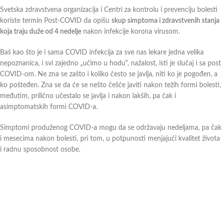
Svetska zdravstvena organizacija i Centri za kontrolu i prevenciju bolesti
koriste termin Post-COVID da opišu
skup simptoma i zdravstvenih stanja
koja traju duže od 4 nedelje
nakon infekcije korona virusom.
Baš kao što je i sama COVID infekcija za sve nas lekare jedna velika
nepoznanica, i svi zajedno „učimo u hodu“, nažalost, isti je slučaj i sa post
COVID-om. Ne zna se zašto i koliko često se javlja, niti ko je pogođen, a
ko pošteđen. Zna se da će se nešto češće javiti nakon težih formi bolesti,
međutim, prilično učestalo se javlja i nakon lakših, pa čak i
asimptomatskih formi COVID-a.
Simptomi produženog COVID-a mogu da se održavaju nedeljama, pa čak
i mesecima nakon bolesti, pri tom, u potpunosti menjajući kvalitet života
i radnu sposobnost osobe.