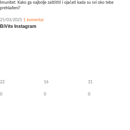
Imunitet: Kako ga najbolje zaštititi i ojačati kada su svi oko tebe
prehlađeni?
25/03/2025
1 komentar
BiVits Instagram
22
16
31
0
0
0