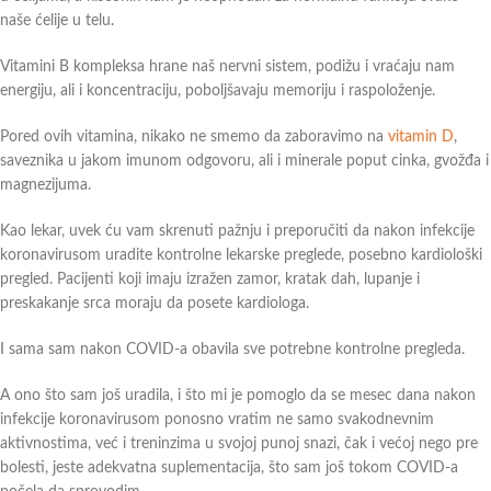
naše ćelije u telu.
Vitamini B kompleksa hrane naš nervni sistem, podižu i vraćaju nam
energiju, ali i koncentraciju, poboljšavaju memoriju i raspoloženje.
Pored ovih vitamina, nikako ne smemo da zaboravimo na
vitamin D
,
saveznika u jakom imunom odgovoru, ali i minerale poput cinka, gvožđa i
magnezijuma.
Kao lekar, uvek ću vam skrenuti pažnju i preporučiti da nakon infekcije
koronavirusom uradite kontrolne lekarske preglede, posebno kardiološki
pregled. Pacijenti koji imaju izražen zamor, kratak dah, lupanje i
preskakanje srca moraju da posete kardiologa.
I sama sam nakon COVID-a obavila sve potrebne kontrolne pregleda.
A ono što sam još uradila, i što mi je pomoglo da se mesec dana nakon
infekcije koronavirusom ponosno vratim ne samo svakodnevnim
aktivnostima, već i treninzima u svojoj punoj snazi, čak i većoj nego pre
bolesti, jeste adekvatna suplementacija, što sam još tokom COVID-a