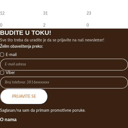
12
31
23
0
2
0
BUDITE U TOKU!
Sve što treba da uradite je da se prijavite na naš newsletter!
Želim obaveštenja preko:
E-mail
Viber
PRIJAVITE SE
Saglasan/na sam da primam promotivne poruke.
O nama