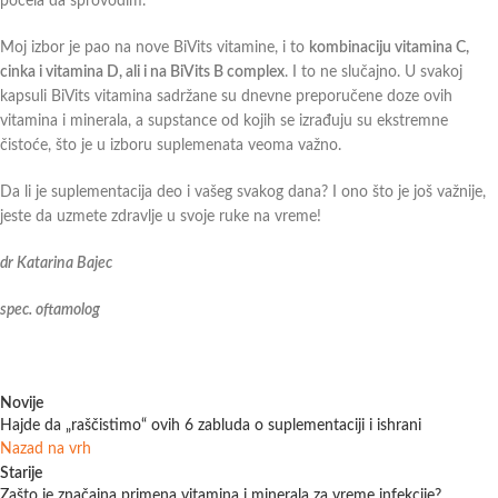
počela da sprovodim.
Moj izbor je pao na nove BiVits vitamine, i to
kombinaciju vitamina C,
cinka i vitamina D, ali i na BiVits B complex
. I to ne slučajno. U svakoj
kapsuli BiVits vitamina sadržane su dnevne preporučene doze ovih
vitamina i minerala, a supstance od kojih se izrađuju su ekstremne
čistoće, što je u izboru suplemenata veoma važno.
Da li je suplementacija deo i vašeg svakog dana? I ono što je još važnije,
jeste da uzmete zdravlje u svoje ruke na vreme!
dr Katarina Bajec
spec. oftamolog
Novije
Hajde da „raščistimo“ ovih 6 zabluda o suplementaciji i ishrani
Nazad na vrh
Starije
Zašto je značajna primena vitamina i minerala za vreme infekcije?