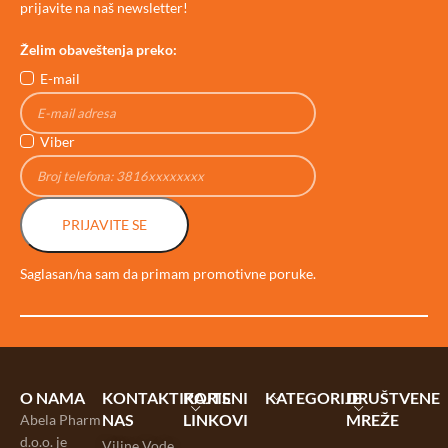
prijavite na naš newsletter!
Želim obaveštenja preko:
E-mail
Viber
PRIJAVITE SE
Saglasan/na sam da primam promotivne poruke.
O NAMA
KONTAKTIRAJTE
KORISNI
KATEGORIJE
DRUŠTVENE
NAS
LINKOVI
MREŽE
Abela Pharm
d.o.o. je
Viline Vode