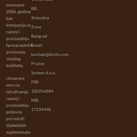
osnovana
BB,
2006. godine
Slobodna
kao
kompanija za
Zona
razvoj i
Beograd
proizvodnju
farmaceutskih
Email:
proizvoda
kontakt@bivits.com
visokog
Proton
kvaliteta.
System d.o.o.
Usmereni
PIB:
smo na
100256884
istraživanje,
razvoj i
MB:
proizvodnju
17234498
potpuno
prirodnih
dijetetskih
suplemenata