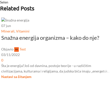
Selen
Related Posts
07
jun
Minerali
,
Vitamini
Snažna energija organizma – kako do nje?
Objavio
Test
03/11/2022
0
Šta je energija?Još od davnina, postoje teorije - u različitim
civilizacijama, kulturama i religijama, da judska bića imaju „energetsk...
Nastavi sa čitanjem