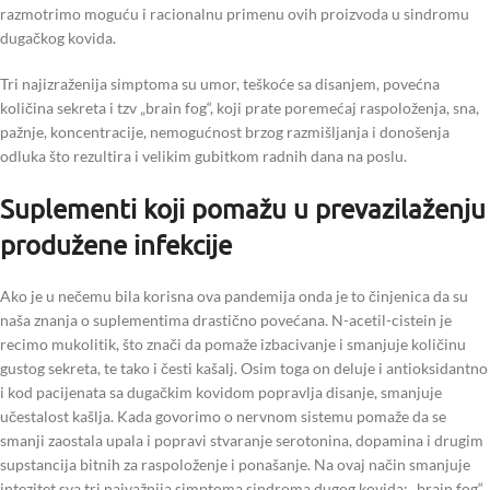
razmotrimo moguću i racionalnu primenu ovih proizvoda u sindromu
dugačkog kovida.
Tri najizraženija simptoma su umor, teškoće sa disanjem, povećna
količina sekreta i tzv „brain fog“, koji prate poremećaj raspoloženja, sna,
pažnje, koncentracije, nemogućnost brzog razmišljanja i donošenja
odluka što rezultira i velikim gubitkom radnih dana na poslu.
Suplementi koji pomažu u prevazilaženju
produžene infekcije
Ako je u nečemu bila korisna ova pandemija onda je to činjenica da su
naša znanja o suplementima drastično povećana. N-acetil-cistein je
recimo mukolitik, što znači da pomaže izbacivanje i smanjuje količinu
gustog sekreta, te tako i česti kašalj. Osim toga on deluje i antioksidantno
i kod pacijenata sa dugačkim kovidom popravlja disanje, smanjuje
učestalost kašlja. Kada govorimo o nervnom sistemu pomaže da se
smanji zaostala upala i popravi stvaranje serotonina, dopamina i drugim
supstancija bitnih za raspoloženje i ponašanje. Na ovaj način smanjuje
intezitet sva tri najvažnija simptoma sindroma dugog kovida: „brain fog“,