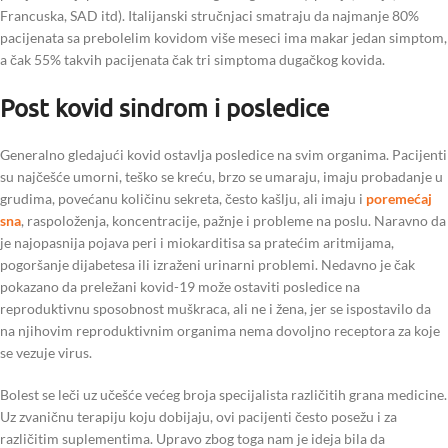
Francuska, SAD itd). Italijanski stručnjaci smatraju da najmanje 80%
pacijenata sa prebolelim kovidom više meseci ima makar jedan simptom,
a čak 55% takvih pacijenata čak tri simptoma dugačkog kovida.
Post kovid sindrom i posledice
Generalno gledajući kovid ostavlja posledice na svim organima. Pacijenti
su najčešće umorni, teško se kreću, brzo se umaraju, imaju probadanje u
grudima, povećanu količinu sekreta, često kašlju, ali imaju i
poremećaj
sna
, raspoloženja, koncentracije, pažnje i probleme na poslu. Naravno da
je najopasnija pojava peri i miokarditisa sa pratećim aritmijama,
pogoršanje dijabetesa ili izraženi urinarni problemi. Nedavno je čak
pokazano da preležani kovid-19 može ostaviti posledice na
reproduktivnu sposobnost muškraca, ali ne i žena, jer se ispostavilo da
na njihovim reproduktivnim organima nema dovoljno receptora za koje
se vezuje virus.
Bolest se leči uz učešće većeg broja specijalista različitih grana medicine.
Uz zvaničnu terapiju koju dobijaju, ovi pacijenti često posežu i za
različitim suplementima. Upravo zbog toga nam je ideja bila da