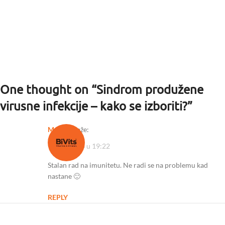
One thought on “
Sindrom produžene
virusne infekcije – kako se izboriti?
”
Marina
kaže:
15/03/2023 u 19:22
Stalan rad na imunitetu. Ne radi se na problemu kad
nastane 🙂
REPLY