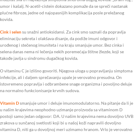
umor i kašalj. N-acetil-cistein dokazano pomaže da se spreči nastanak
plućne fibroze, jedne od najopasnijih komplikacija posle preležanog
kovida.
Cink i selen
su snažni antioksidansi. Za cink smo saznali da popravlja
eliminaciju sekreta i olakšava disanje, da podiže imuni odgovor i
urođenog i stečenog imuniteta i na kraju smanjuje umor. Bez cinka i
selena danas nema ni lečenja nekih poremećaja štitne žlezde, koji se
takođe javlja u sindromu dugačkog kovida.
O vitaminu C je izlišno govoriti. Njegova uloga u popravljanju simptoma
infekcije, ali i daljem sprečavanju upale je verovatno presudna. On
istovremeno popravlja i odbrambene snage organizma i povoljno deluje
na normalno funkcionisanje krvnih sudova.
Vitamin D
smanjuje umor i deluje imunomodulatorno. Na pitanje da li je
u našim krajevima neophodno uzimanje proizvoda sa vitaminom D
postoji samo jedan odgovor: DA. U našim krajevima nema dovoljno UVB
zrakova u sunčanoj svetlosti koji bi u našoj koži napravili dovoljno
vitamina D, niti ga u dovoljnoj meri uzimamo hranom. Vrlo je verovatno