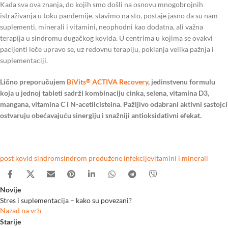
Kada sva ova znanja, do kojih smo došli na osnovu mnogobrojnih
istraživanja u toku pandemije, stavimo na sto, postaje jasno da su nam
suplementi, minerali i vitamini, neophodni kao dodatna, ali važna
terapija u sindromu dugačkog kovida. U centrima u kojima se ovakvi
pacijenti leče upravo se, uz redovnu terapiju, poklanja velika pažnja i
suplementaciji.
Lično preporučujem
BiVits
ACTIVA Recovery
, jedinstvenu formulu
®
koja u jednoj tableti sadrži kombinaciju cinka, selena, vitamina D3,
mangana, vitamina C i N-acetilcisteina. Pažljivo odabrani aktivni sastojci
ostvaruju obećavajuću sinergiju i snažniji antioksidativni efekat.
post kovid sindrom
sindrom produžene infekcije
vitamini i minerali
Novije
Stres i suplementacija – kako su povezani?
Nazad na vrh
Starije