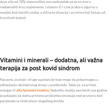
da je više od 70% stanovništva ima nedostatak pa se on mora
nadoknaditi kroz suplemente. I vitamin D i cink je skoro sigurno u
manjku kod starijih osoba, a slična je situacija i sa onima koji boluju od
hroničnih bolesti.
Vitamini i minerali – dodatna, ali važna
terapija za post kovid sindrom
Naravno, postoje i druge supstancije koje mogu da potpomognu u
otklanjanju oksidativnog stresa u postkovidu. Takav je, na primer,
mangan ili
alfa lipoinska kiselina
. Nekoliko studija završenih ove godine
je pokazalo da stalna primena probiotika smanjuje osećaj umora kod
pacijenata sa sindromom dugačkog kovida.