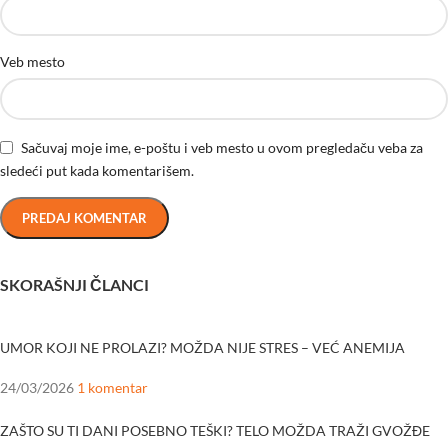
Veb mesto
Sačuvaj moje ime, e-poštu i veb mesto u ovom pregledaču veba za
sledeći put kada komentarišem.
SKORAŠNJI ČLANCI
UMOR KOJI NE PROLAZI? MOŽDA NIJE STRES – VEĆ ANEMIJA
24/03/2026
1 komentar
ZAŠTO SU TI DANI POSEBNO TEŠKI? TELO MOŽDA TRAŽI GVOŽĐE