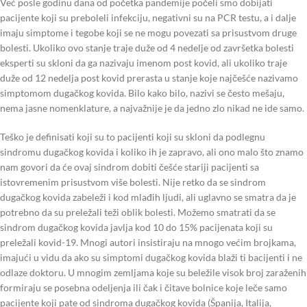
Već posle godinu dana od početka pandemije počeli smo dobijati
pacijente koji su preboleli infekciju, negativni su na PCR testu, a i dalje
imaju simptome i tegobe koji se ne mogu povezati sa prisustvom druge
bolesti. Ukoliko ovo stanje traje duže od 4 nedelje od završetka bolesti
eksperti su skloni da ga nazivaju imenom post kovid, ali ukoliko traje
duže od 12 nedelja post kovid prerasta u stanje koje najčešće nazivamo
simptomom dugačkog kovida. Bilo kako bilo, nazivi se često mešaju,
nema jasne nomenklature, a najvažnije je da jedno zlo nikad ne ide samo.
Teško je definisati koji su to pacijenti koji su skloni da podlegnu
sindromu dugačkog kovida i koliko ih je zapravo, ali ono malo što znamo
nam govori da će ovaj sindrom dobiti češće stariji pacijenti sa
istovremenim prisustvom više bolesti. Nije retko da se sindrom
dugačkog kovida zabeleži i kod mlađih ljudi, ali uglavno se smatra da je
potrebno da su preležali teži oblik bolesti. Možemo smatrati da se
sindrom dugačkog kovida javlja kod 10 do 15% pacijenata koji su
preležali kovid-19. Mnogi autori insistiraju na mnogo većim brojkama,
imajući u vidu da ako su simptomi dugačkog kovida blaži ti bacijenti i ne
odlaze doktoru. U mnogim zemljama koje su beležile visok broj zaraženih
formiraju se posebna odeljenja ili čak i čitave bolnice koje leče samo
pacijente koji pate od sindroma dugačkog kovida (Španija, Italija,