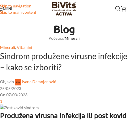
Skip to navigation
MENI
Skip to main content
Blog
Početna
/
Minerali
Minerali
,
Vitamini
Sindrom produžene virusne infekcije
– kako se izboriti?
Objavio
Ivana Damnjanović
25/05/2023
On 07/03/2023
1
Produžena virusna infekcija ili post kovid