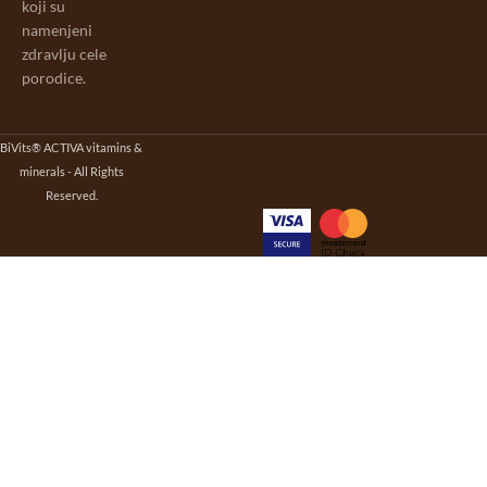
koji su
namenjeni
zdravlju cele
porodice.
BiVits® ACTIVA vitamins &
minerals - All Rights
Reserved.