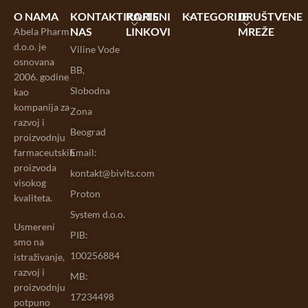
O NAMA
KONTAKTIRAJTE
KORISNI
KATEGORIJE
DRUŠTVENE
NAS
LINKOVI
MREŽE
Abela Pharm
d.o.o. je
Viline Vode
osnovana
BB,
2006. godine
Slobodna
kao
kompanija za
Zona
razvoj i
Beograd
proizvodnju
farmaceutskih
Email:
proizvoda
kontakt@bivits.com
visokog
Proton
kvaliteta.
System d.o.o.
Usmereni
PIB:
smo na
100256884
istraživanje,
razvoj i
MB:
proizvodnju
17234498
potpuno