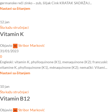
germanske reči zinko ̶ zub, šiljak Cink KRATAK SADRŽAJ...
Nastavi sa čitanjem
12
jan
Šta kažu stručnjaci
Vitamin K
Objavio
Stribor Marković
31/01/2023
0
Engleski: vitamin K, phylloquinone (K1), menaquinone (K2); francuski:
vitamine K, phylloquinone (K1), ménaquinone (K2); nemački: Vitami...
Nastavi sa čitanjem
10
jan
Šta kažu stručnjaci
Vitamin B12
Objavio
Stribor Marković