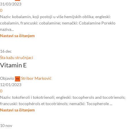
31/03/2023
0
Naziv: kobalamin, koji postoji u više hemijskih oblika; engleski:
cobalamin, francuski: cobalamine; nemački: Cobalamine Poreklo
naziva...
Nastavi sa čitanjem
16
dec
Šta kažu stručnjaci
Vitamin E
Objavio
Stribor Marković
12/01/2023
0
Naziv: tokoferoli i tokotrienoli; engleski: tocopherols and tocotrienols;
francuski: tocophérols et tocotriénols; nemački: Tocopherole ...
Nastavi sa čitanjem
10
nov