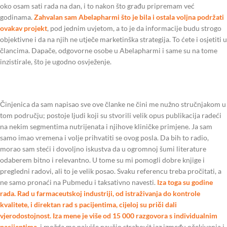
oko osam sati rada na dan, i to nakon što građu pripremam već
godinama.
Zahvalan sam Abelapharmi što je bila i ostala voljna podržati
ovakav projekt
, pod jednim uvjetom, a to je da informacije budu strogo
objektivne i da na njih ne utječe marketinška strategija. To ćete i osjetiti u
člancima. Dapače, odgovorne osobe u Abelapharmi i same su na tome
inzistirale, što je ugodno osvježenje.
Činjenica da sam napisao sve ove članke ne čini me nužno stručnjakom u
tom području; postoje ljudi koji su stvorili velik opus publikacija radeći
na nekim segmentima nutrijenata i njihove kliničke primjene. Ja sam
samo imao vremena i volje prihvatiti se ovog posla. Da bih to radio,
morao sam steći i dovoljno iskustva da u ogromnoj šumi literature
odaberem bitno i relevantno. U tome su mi pomogli dobre knjige i
pregledni radovi, ali to je velik posao. Svaku referencu treba pročitati, a
ne samo pronaći na Pubmedu i taksativno navesti.
Iza toga su godine
rada. Rad u farmaceutskoj industriji, od istraživanja do kontrole
kvalitete, i direktan rad s pacijentima, cijeloj su priči dali
vjerodostojnost. Iza mene je više od 15 000 razgovora s individualnim
pacijentima,
i možda me najviše naučio strahovit jaz između očekivanja i