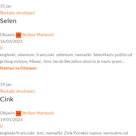
31
jan
Šta kažu stručnjaci
Selen
Objavio
Stribor Marković
16/03/2023
0
engleski: selenium; francuski: sélénium; nemački: SelenNaziv potiče od
grčkog σελήνη, Mesec, Jöns Jacob Berzelius stvorio je naziv prem...
Nastavi sa čitanjem
19
jan
Šta kažu stručnjaci
Cink
Objavio
Stribor Marković
19/01/2023
0
engleski/francuski: zinc; nemački: Zink Poreklo naziva: verovatno od