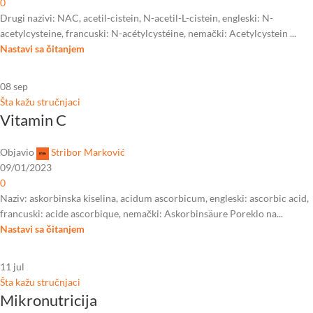
0
Drugi nazivi: NAC, acetil-cistein, N-acetil-L-cistein, engleski: N-
acetylcysteine, francuski: N-acétylcystéine, nemački: Acetylcystein ...
Nastavi sa čitanjem
08
sep
Šta kažu stručnjaci
Vitamin C
Objavio
Stribor Marković
09/01/2023
0
Naziv: askorbinska kiselina, acidum ascorbicum, engleski: ascorbic acid,
francuski: acide ascorbique, nemački: Askorbinsäure Poreklo na...
Nastavi sa čitanjem
11
jul
Šta kažu stručnjaci
Mikronutricija