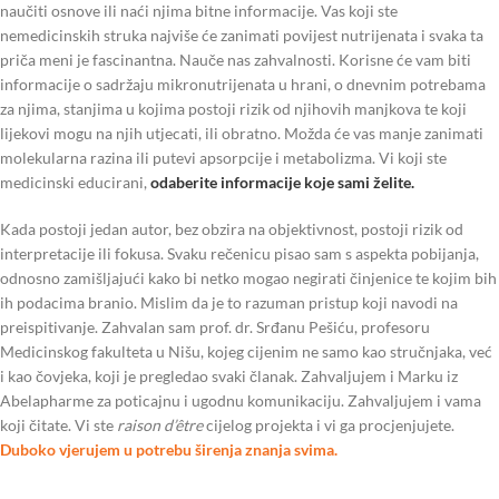
naučiti osnove ili naći njima bitne informacije. Vas koji ste
nemedicinskih struka najviše će zanimati povijest nutrijenata i svaka ta
priča meni je fascinantna. Nauče nas zahvalnosti. Korisne će vam biti
informacije o sadržaju mikronutrijenata u hrani, o dnevnim potrebama
za njima, stanjima u kojima postoji rizik od njihovih manjkova te koji
lijekovi mogu na njih utjecati, ili obratno. Možda će vas manje zanimati
molekularna razina ili putevi apsorpcije i metabolizma. Vi koji ste
medicinski educirani,
odaberite informacije koje sami želite.
Kada postoji jedan autor, bez obzira na objektivnost, postoji rizik od
interpretacije ili fokusa. Svaku rečenicu pisao sam s aspekta pobijanja,
odnosno zamišljajući kako bi netko mogao negirati činjenice te kojim bih
ih podacima branio. Mislim da je to razuman pristup koji navodi na
preispitivanje. Zahvalan sam prof. dr. Srđanu Pešiću, profesoru
Medicinskog fakulteta u Nišu, kojeg cijenim ne samo kao stručnjaka, već
i kao čovjeka, koji je pregledao svaki članak. Zahvaljujem i Marku iz
Abelapharme za poticajnu i ugodnu komunikaciju. Zahvaljujem i vama
koji čitate. Vi ste
raison d’être
cijelog projekta i vi ga procjenjujete.
Duboko vjerujem u potrebu širenja znanja svima.