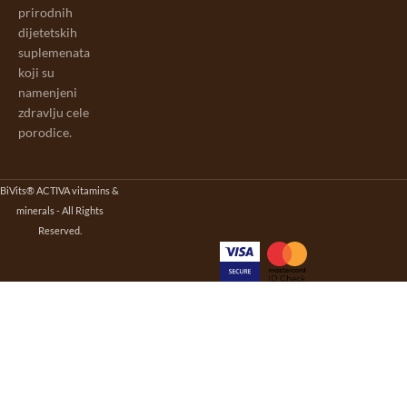
prirodnih
dijetetskih
suplemenata
koji su
namenjeni
zdravlju cele
porodice.
BiVits® ACTIVA vitamins &
minerals - All Rights
Reserved.