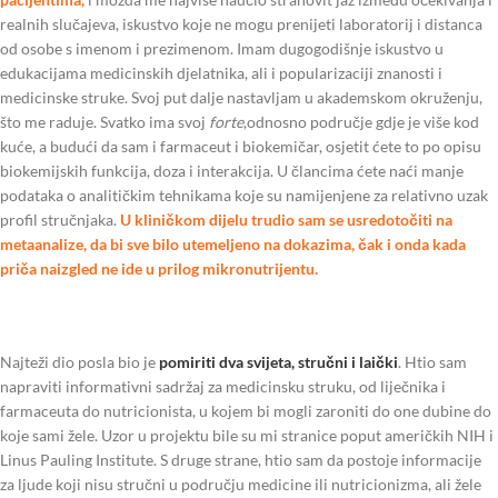
realnih slučajeva, iskustvo koje ne mogu prenijeti laboratorij i distanca
od osobe s imenom i prezimenom. Imam dugogodišnje iskustvo u
edukacijama medicinskih djelatnika, ali i popularizaciji znanosti i
medicinske struke. Svoj put dalje nastavljam u akademskom okruženju,
što me raduje. Svatko ima svoj
forte
,odnosno područje gdje je više kod
kuće, a budući da sam i farmaceut i biokemičar, osjetit ćete to po opisu
biokemijskih funkcija, doza i interakcija. U člancima ćete naći manje
podataka o analitičkim tehnikama koje su namijenjene za relativno uzak
profil stručnjaka.
U kliničkom dijelu trudio sam se usredotočiti na
metaanalize, da bi sve bilo utemeljeno na dokazima, čak i onda kada
priča naizgled ne ide u prilog mikronutrijentu.
Najteži dio posla bio je
pomiriti dva svijeta, stručni i laički
. Htio sam
napraviti informativni sadržaj za medicinsku struku, od liječnika i
farmaceuta do nutricionista, u kojem bi mogli zaroniti do one dubine do
koje sami žele. Uzor u projektu bile su mi stranice poput američkih NIH i
Linus Pauling Institute. S druge strane, htio sam da postoje informacije
za ljude koji nisu stručni u području medicine ili nutricionizma, ali žele