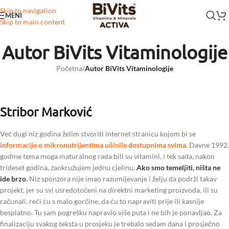
Skip to navigation
MENI
Skip to main content
Autor BiVits Vitaminologije
Početna
/
Autor BiVits Vitaminologije
Stribor Marković
Već dugi niz godina želim stvoriti internet stranicu kojom bi se
informacije o mikronutrijentima učinile dostupnima svima.
Davne 1992.
godine tema moga maturalnog rada bili su vitamini, i tek sada, nakon
trideset godina, zaokružujem jednu cjelinu.
Ako smo temeljiti, ništa ne
ide brzo
. Niz sponzora nije imao razumijevanje i želju da podrži takav
projekt, jer su svi usredotočeni na direktni marketing proizvoda, ili su
računali, reći ću s malo gorčine, da ću to napraviti prije ili kasnije
besplatno. Tu sam pogrešku napravio više puta i ne bih je ponavljao. Za
finalizaciju svakog teksta u prosjeku je trebalo sedam dana i prosječno