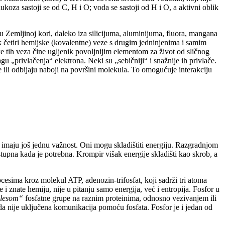
oza sastoji se od C, H i O; voda se sastoji od H i O, a aktivni oblik
u Zemljinoj kori, daleko iza silicijuma, aluminijuma, fluora, mangana
ak četiri hemijske (kovalentne) veze s drugim jedninjenima i samim
 tih veza čine ugljenik povoljnijim elementom za život od sličnog
u „privlačenja“ elektrona. Neki su „sebičniji“ i snažnije ih privlače.
če ili odbijaju naboji na površini molekula. To omogućuje interakciju
 imaju još jednu važnost. Oni mogu skladištiti energiju. Razgradnjom
tupna kada je potrebna. Krompir višak energije skladišti kao skrob, a
cesima kroz molekul ATP, adenozin-trifosfat, koji sadrži tri atoma
i znate hemiju, nije u pitanju samo energija, već i entropija. Fosfor u
lesom“
fosfatne grupe na raznim proteinima, odnosno vezivanjem ili
 da nije uključena komunikacija pomoću fosfata. Fosfor je i jedan od