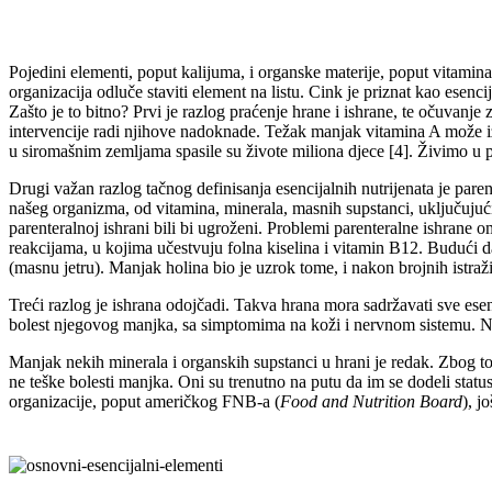
Pojedini elementi, poput kalijuma, i organske materije, poput vitamin
organizacija odluče staviti element na listu. Cink je priznat kao esen
Zašto je to bitno? Prvi je razlog praćenje hrane i ishrane, te očuvanje
intervencije radi njihove nadoknade. Težak manjak vitamina A može iza
u siromašnim zemljama spasile su živote miliona djece [4]. Živimo u 
Drugi važan razlog tačnog definisanja esencijalnih nutrijenata je pare
našeg organizma, od vitamina, minerala, masnih supstanci, uključujući 
parenteralnoj ishrani bili bi ugroženi. Problemi parenteralne ishrane o
reakcijama, u kojima učestvuju folna kiselina i vitamin B12. Budući d
(masnu jetru). Manjak holina bio je uzrok tome, i nakon brojnih istraži
Treći razlog je ishrana odojčadi. Takva hrana mora sadržavati sve esen
bolest njegovog manjka, sa simptomima na koži i nervnom sistemu. Na 
Manjak nekih minerala i organskih supstanci u hrani je redak. Zbog to
ne teške bolesti manjka. Oni su trenutno na putu da im se dodeli status
organizacije, poput američkog FNB-a (
Food and Nutrition Board
), j