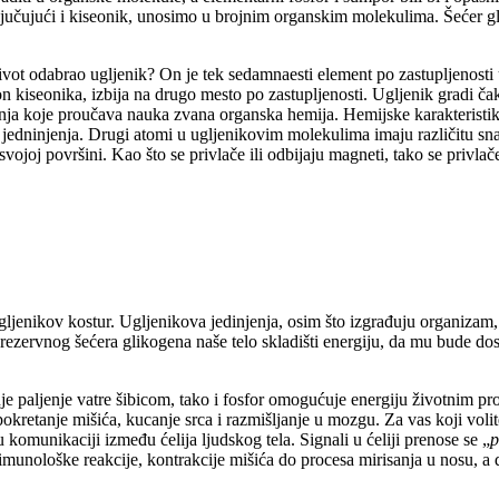
jučujući i kiseonik, unosimo u brojnim organskim molekulima. Šećer gluk
život odabrao ugljenik? On je tek sedamnaesti element po zastupljenosti 
kon kiseonika, izbija na drugo mesto po zastupljenosti. Ugljenik gradi č
ja koje proučava nauka zvana organska hemija. Hemijske karakteristike
 jedninjenja. Drugi atomi u ugljenikovim molekulima imaju različitu snag
svojoj površini. Kao što se privlače ili odbijaju magneti, tako se privla
gljenikov kostur. Ugljenikova jedinjenja, osim što izgrađuju organizam,
 rezervnog šećera glikogena naše telo skladišti energiju, da mu bude dos
je paljenje vatre šibicom, tako i fosfor omogućuje energiju životnim pro
kretanje mišića, kucanje srca i razmišljanje u mozgu. Za vas koji volite 
 komunikaciji između ćelija ljudskog tela. Signali u ćeliji prenose se „
p
 imunološke reakcije, kontrakcije mišića do procesa mirisanja u nosu, a