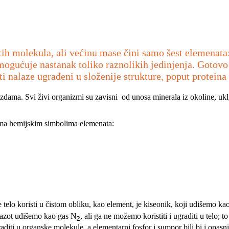
itih molekula, ali većinu mase čini samo šest elemenata:
ogućuje nastanak toliko raznolikih jedinjenja. Gotov
i nalaze ugrađeni u složenije strukture, poput proteina 
vezdama. Svi živi organizmi su zavisni od unosa minerala iz okoline, ukl
ma hemijskim simbolima elemenata:
 telo koristi u čistom obliku, kao element, je kiseonik, koji udišemo ka
azot udišemo kao gas N
, ali ga ne možemo koristiti i ugraditi u telo
2
ugraditi u organske molekule, a elementarni fosfor i sumpor bili bi i opas