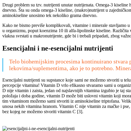
Drugi problem su tzv. nutrijenti unutar nutrijenata. Omega-3 kiseline
dnevno. Šta su onda omega-3 kiseline, (makro)nutrijent u zajedničkom na
aminokiseline unosimo tek nekoliko grama dnevno.
Kako ne bismo previše komplikovali, vitamine i minerale stavljamo u k
u organizmu, poput koenzima 10 ili alfa-lipolinske kiseline. Različit
vlakna svrstati u makronutrijente, gde bi i trebali pripadati, zbog važno
Esencijalni i ne-esencijalni nutrijenti
Telo biohemijskim procesima kontinuirano stvara p
lekovima/suplementima, ako je to potrebno. Mineral
Esencijalni nutrijenti su supstance koje sami ne možemo stvoriti u 
percepcije vitamina! Vitamin D vrlo efikasno stvaramo sami u organizm
D nije vitamin i zaista, jedan od najslavnijih vitamina izgubio je taj s
položaja i doba godine, vitamin D može biti uslovni vitamin koji mor
tim vitaminom možemo sami stvoriti iz aminokiseline triptofana. Veli
unosa nekih vitamina hranom. Vitamin C nije vitamin za mačke i pse, je
bez kojeg ne možemo stvoriti vitamin C [3].