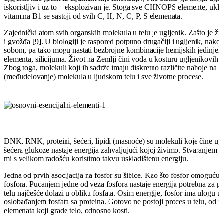
iskoristljiv i uz to – eksplozivan je. Stoga sve CHNOPS elemente, ukl
vitamina B1 se sastoji od svih C, H, N, O, P, S elemenata.
Zajednički atom svih organskih molekula u telu je ugljenik. Zašto je 
i gvožđa [9]. U biologiji je raspored potpuno drugačiji i ugljenik, na
sobom, pa tako mogu nastati bezbrojne kombinacije hemijskih jedinjen
elementa, silicijuma. Život na Zemlji čini voda u kosturu ugljenikovih
Zbog toga, molekuli koji ih sadrže imaju diskretno različite naboje na 
(međudelovanje) molekula u ljudskom telu i sve životne procese.
DNK, RNK, proteini, šećeri, lipidi (masnoće) su molekuli koje čine u
šećera glukoze nastaje energija zahvaljujući kojoj živimo. Stvaranjem
mi s velikom radošću koristimo takvu uskladištenu energiju.
Jedna od prvih asocijacija na fosfor su šibice. Kao što fosfor omoguću
fosfora. Pucanjem jedne od veza fosfora nastaje energija potrebna za po
telu najčešće dolazi u obliku fosfata. Osim energije, fosfor ima ulogu u
oslobađanjem fosfata sa proteina. Gotovo ne postoji proces u telu, od
elemenata koji grade telo, odnosno kosti.