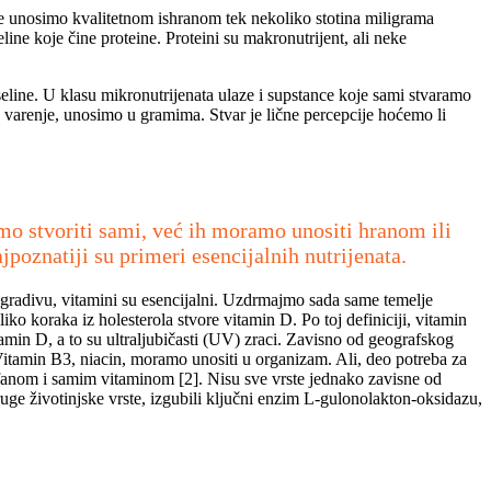
ine unosimo kvalitetnom ishranom tek nekoliko stotina miligrama
line koje čine proteine. Proteini su makronutrijent, ali neke
eline. U klasu mikronutrijenata ulaze i supstance koje sami stvaramo
a varenje, unosimo u gramima. Stvar je lične percepcije hoćemo li
o stvoriti sami, već ih moramo unositi hranom ili
poznatiji su primeri esencijalnih nutrijenata.
gradivu, vitamini su esencijalni. Uzdrmajmo sada same temelje
o koraka iz holesterola stvore vitamin D. Po toj definiciji, vitamin
vitamin D, a to su ultraljubičasti (UV) zraci. Zavisno od geografskog
Vitamin B3, niacin, moramo unositi u organizam. Ali, deo potreba za
ofanom i samim vitaminom [2]. Nisu sve vrste jednako zavisne od
ruge životinjske vrste, izgubili ključni enzim L-gulonolakton-oksidazu,