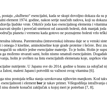
a, postaju „službeno“ esencijalni, kada se skupi dovoljno dokaza da su 
cijalni element 1974. godine, nakon serije naučnih radova, koji su dokaza
 zdravlja ljudske vrste. Otkriće joda kao esencijalnog elementa i vitamina
zvati slepilo i povećati smrtnost od zaraznih bolesti, dok manjak joda 
području planeta i vremenu kada gotovo ne poznajemo bolesti vrlo teški
nteralna ishrana. Parenteralna (intravenska) ishrana daje se u venski si
i omega-3 kiseline, aminokiseline koje grade proteine i šećere. Bez zna
mogućili su otkriće jedne esencijalne materije. To je holin. Holin je sup
a ga možemo stvarati sami, holin nismo smatrali esencijalnim. Događalo s
vanja, holin je uvršten na listu esencijalnih elemenata koje, usprkos vla
cijalne nutrijente. U Japanu sve do 2014. godine u hranu za odojčad nij
žalost, maleni Japanci potvrdili su važnost ovog vitamina [6].
ga nisu postojala teška stanja uzrokovana njihovim manjkom. Kod takvih
 esencijalnosti i element
bor
je takav primer. Višegodišnja istraživanja
oš nisu donele konačni zaključak u kojoj meri je potreban [7, 8].