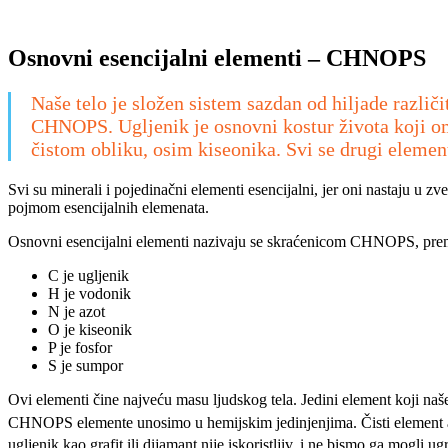
Osnovni esencijalni elementi – CHNOPS
Naše telo je složen sistem sazdan od hiljade različ
CHNOPS. Ugljenik je osnovni kostur života koji om
čistom obliku, osim kiseonika. Svi se drugi element
Svi su minerali i pojedinačni elementi esencijalni, jer oni nastaju u z
pojmom esencijalnih elemenata.
Osnovni esencijalni elementi nazivaju se skraćenicom CHNOPS, pre
C je ugljenik
H je vodonik
N je azot
O je kiseonik
P je fosfor
S je sumpor
Ovi elementi čine najveću masu ljudskog tela. Jedini element koji naše
CHNOPS elemente unosimo u hemijskim jedinjenjima. Čisti element 
ugljenik kao grafit ili dijamant nije iskoristljiv, i ne bismo ga mogli 