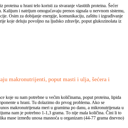
roteina u hrani telo koristi za stvaranje vlastitih proteina. Šećer
lu. Kalijum i natrijum omogućavaju prenos signala u nervnom sistemu,
ije. Osim za dobijanje energije, komunikaciju, zaštitu i izgrađivanje
je koje deluju povoljno na ljudsko zdravlje, poput glukozinolata iz
ju makronutrijenti, poput masti i ulja, šećera i
nce koje su nam potrebne u većim količinama, poput proteina, lipida
i komponente u hrani. Tu dolazimo do prvog problema. Ako se
unos makronutrijenata meri u gramima po danu, a mikronutrijenata u
uma nam je potrebno 1-1,3 grama. To nije mala količina. Čini li to
razlika mase između unosa masnoća u organizam (44-77 grama dnevno)