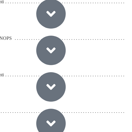
nti
CHNOPS
nti