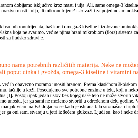
 hranom dobijamo isključivo kroz masti i ulja. Ali, same omega-3 kisel
zivu masti i ulja, ili mikronutrijent? Isto važi i za pojedine aminokise
lasu mikronutrijenata, baš kao i omega-3 kiseline i izolovane aminokis
a vlakna koja ne svarimo, već se njima hrani mikrobiom (flora) sistema z
sti za ljudsko zdravlje.
uno nama potrebnih različitih materija. Neke ne možem
i poput cinka i gvožđa, omega-3 kiseline i vitamini naj
telu, već ih obavezno moramo unositi hranom. Prema klasičnom školskom 
u, tačnije u koži. Posedujemo sve potrebne enzime u telu, koji u nekolik
tatus [1]. Postoji ipak jedan uslov bez kojeg naše telo ne može stvoriti 
amo unositi, jer ga sami ne možemo stvoriti u određenom delu godine. 
k manjak vitamina B3 događao se kada je ishrana bila siromašna i tript
r ga oni sami stvaraju u jetri iz šećera glukoze. Ljudi su, kao i neke d