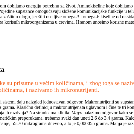
om dobijamo energiju potrebnu za život. Aminokiseline koje dobijamo iz p
. Pojedine supstance omogućavaju složene komunikacijske funkcije u te
aštitnu ulogu, jer štiti osetljive omega-3 i omega-6 kiseline od oksidac
nama korisnih mikroorganizama u crevima. Hranom unosimo korisne materi
ta
e su prisutne u većim količinama, i zbog toga se naziva
ličinama, i nazivamo ih mikronutrijenti.
i sistemi daju naizgled jednostavan odgovor. Makronutrijenti su supsta
etaka grama. Klasičnu definiciju makronutrijenata uglavnom i čine te tr
 koja ih razdvaja? Na stranicama klinike
Mayo
nalazimo odgovor kako se 
eričkim preporukama, trebamo svaki dan uneti 2,6 do 3,4 grama. Kalcij
o manje, 55-70 mikrograma dnevno, a to je 0,000055 grama. Manja je 