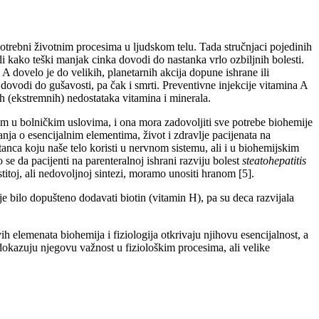
potrebni životnim procesima u ljudskom telu. Tada stručnjaci pojedinih
li kako teški manjak cinka dovodi do nastanka vrlo ozbiljnih bolesti.
 A dovelo je do velikih, planetarnih akcija dopune ishrane ili
dovodi do gušavosti, pa čak i smrti. Preventivne injekcije vitamina A
h (ekstremnih) nedostataka vitamina i minerala.
stem u bolničkim uslovima, i ona mora zadovoljiti sve potrebe biohemije
nja o esencijalnim elementima, život i zdravlje pacijenata na
stanca koju naše telo koristi u nervnom sistemu, ali i u biohemijskim
e da pacijenti na parenteralnoj ishrani razviju bolest
steatohepatitis
stitoj, ali nedovoljnoj sintezi, moramo unositi hranom [5].
e bilo dopušteno dodavati biotin (vitamin H), pa su deca razvijala
 elemenata biohemija i fiziologija otkrivaju njihovu esencijalnost, a
 dokazuju njegovu važnost u fiziološkim procesima, ali velike