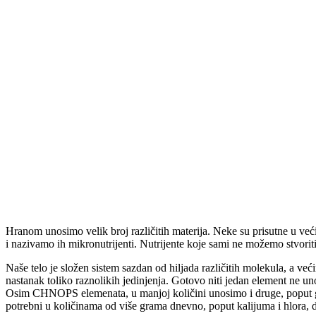
Hranom unosimo velik broj različitih materija. Neke su prisutne u već
i nazivamo ih mikronutrijenti. Nutrijente koje sami ne možemo stvoriti
Naše telo je složen sistem sazdan od hiljada različitih molekula, a ve
nastanak toliko raznolikih jedinjenja. Gotovo niti jedan element ne un
Osim CHNOPS elemenata, u manjoj količini unosimo i druge, poput gvož
potrebni u količinama od više grama dnevno, poput kalijuma i hlora,