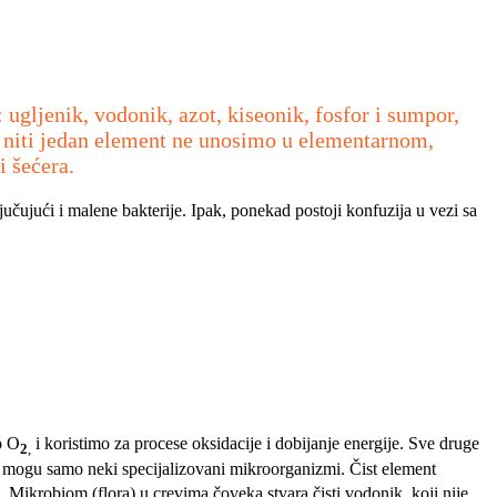
 ugljenik, vodonik, azot, kiseonik, fosfor i sumpor,
o niti jedan element ne unosimo u elementarnom,
i šećera.
jučujući i malene bakterije. Ipak, ponekad postoji konfuzija u vezi sa
o O
i koristimo za procese oksidacije i dobijanje energije. Sve druge
2
,
; to mogu samo neki specijalizovani mikroorganizmi. Čist element
ni. Mikrobiom (flora) u crevima čoveka stvara čisti vodonik, koji nije