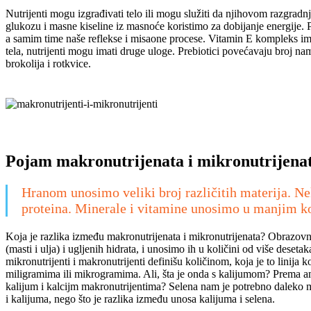
Nutrijenti mogu izgrađivati telo ili mogu služiti da njihovom razgradnj
glukozu i masne kiseline iz masnoće koristimo za dobijanje energije
a samim time naše reflekse i misaone procese. Vitamin E kompleks ima z
tela, nutrijenti mogu imati druge uloge. Prebiotici povećavaju broj 
brokolija i rotkvice.
Pojam makronutrijenata i mikronutrijena
Hranom unosimo veliki broj različitih materija. Nek
proteina. Minerale i vitamine unosimo u manjim ko
Koja je razlika između makronutrijenata i mikronutrijenata? Obrazovn
(masti i ulja) i ugljenih hidrata, i unosimo ih u količini od više des
mikronutrijenti i makronutrijenti definišu količinom, koja je to linija
miligramima ili mikrogramima. Ali, šta je onda s kalijumom? Prema am
kalijum i kalcijm makronutrijentima? Selena nam je potrebno dalek
i kalijuma, nego što je razlika između unosa kalijuma i selena.