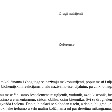
Drugi nutrijenti
Reference
im količinama i zbog toga se nazivaju makronutrijenti, poput masti i ul
 biohemijskim reakcijama u telu nazivamo esencijalnim, pa cink, omega-3
ćinu mase čini samo šest elemenata: ugljenik, vodonik, azot, kiseonik, f
osimo u elementarnom, čistom obliku, osim kiseonika. Svi se drugi eleme
đa i selena. Deo njih nalazi se slobodan u telu, a deo njih ugrađuje 
 dok neke trebamo u vrlo malim količinama od par desetina mikrograma,