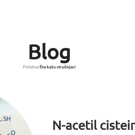
Blog
Početna
/
Šta kažu stručnjaci
N-acetil ciste