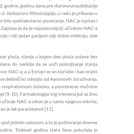
962. godine, godinu dana pre
Aaronove
publikacije
 iz Jacksona
u
Mississippiju
, u radu je prikazao u
je bilo spektakularno povećanje. NAC je ispitao i
. Zapisao je da je najzadovoljniji učinkom NAC-a
 i niti jedan pacijent nije dobio infekciju, dok
aze pluća, stanja u kojem deo pluća ostane bez
o dana do nedelja da se uoči poboljšanje stanja
vor NAC-a, a u Evropi se on koristio i kao oralni
se delimično odvojio od Aaronovih istraživanja.
zi u respiratornom sistemu, a povremene mučnine
e [9, 10]. Farmakologija tog vremena još se živo
vni učinak NAC-a utkan je u samo njegovo otkriće,
ao je lek paracetamol [11].
an pod jednim uslovom, a to je poštovanje dnevne
dine. Trideset godina stara žena pokušala je