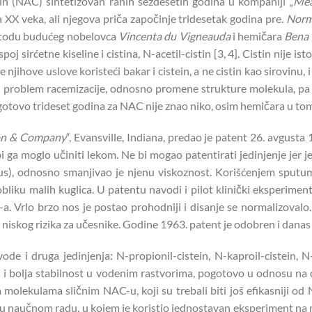
tein (NAC) sintetizovan ranih šezdesetih godina u kompaniji „
Mea
XX veka, ali njegova priča započinje tridesetak godina pre.
Norm
metodu budućeg nobelovca
Vincenta du Vigneauda
i hemičara
Bena 
oj sirćetne kiseline i cistina, N-acetil-cistin [3, 4]. Cistin nije is
 njihove uslove koristeći bakar i cistein, a ne cistin kao sirovinu, i 
 problem racemizacije, odnosno promene strukture molekula, pa
 pa gotovo trideset godina za NAC nije znao niko, osim hemičara u 
on & Company
“, Evansville, Indiana, predao je patent 26. avgusta 
ga moglo učiniti lekom. Ne bi mogao patentirati jedinjenje jer je
s), odnosno smanjivao je njenu viskoznost. Korišćenjem sputuma 
obliku malih kuglica. U patentu navodi i pilot klinički eksperi
. Vrlo brzo nos je postao prohodniji i disanje se normalizovalo.
 je niskog rizika za učesnike. Godine 1963. patent je odobren i dan
i druga jedinjenja: N-propionil-cistein, N-kaproil-cistein, N-be
 i bolja stabilnost u vodenim rastvorima, pogotovo u odnosu na c
a molekulama sličnim NAC-u, koji su trebali biti još efikasniji od
i u naučnom radu, u kojem je koristio jednostavan eksperiment na