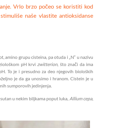
nje. Vrlo brzo počeo se koristiti kod
stimuliše naše vlastite antioksidanse
zot, amino grupu cisteina, pa otuda i „N“ u nazivu
fiziološkom pH krvi
zwitterion
, što znači da ima
pH. To je i presudno za deo njegovih bioloških
poželjno je da ga unosimo i hranom. Cistein je u
lnih sumporovih jedinjenja.
prisutan u nekim biljkama poput luka,
Allium cepa
,