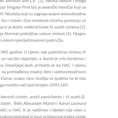
d Johnson and Co
“ [2]. Većina radova i knjiga
an Vingate Pirie
bio je američki hemičar koji se
H. Nicoleta
, koji su zagrejavanjem aminokiseline
to što i cistein. Dva molekula cisteina povezuju se
prvi je dobio velike kristale N-acetil cisteina [5].
 je
Norman
poboljšao uslove sinteze [6]. Njegov
tom uskom specijalizovanom području.
1960. godine. U njemu nije patentirao sintezu ili
 on već bio objavljen, a
Aaron
je vrlo korektno i
(iskašljaja) ljudi, primetio je da NAC i njemu
ment na prehlađenoj mladoj ženi i sedmomesečnom
 Danas ovako rana studija na ljudima ne bi bila
as ga možete naći pod brojem 3,091,569.
nzoil-cistein, acetil-penicilamin i N-acetil-β-
istein.
Tellis Alexander Martin
i
Aaron Leonard
 NAC-a. NAC ih je nadživeo i nijedan nije ušao u
 mukoproteinima iz sluzi probavnog trakta svinje