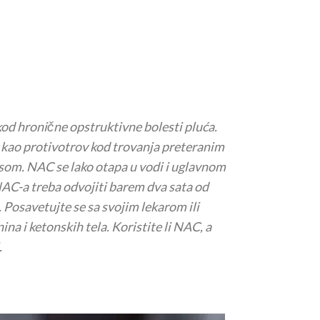
 kod hronične opstruktivne bolesti pluća.
i kao protivotrov kod trovanja preteranim
som. NAC se lako otapa u vodi i uglavnom
AC-a treba odvojiti barem dva sata od
. Posavetujte se sa svojim lekarom ili
a i ketonskih tela. Koristite li NAC, a
.