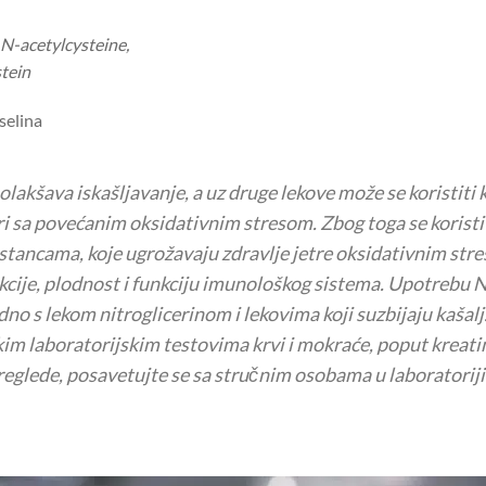
: N-acetylcysteine,
stein
selina
 olakšava iskašljavanje, a uz druge lekove može se koristiti
ri sa povećanim oksidativnim stresom. Zbog toga se korist
tancama, koje ugrožavaju zdravlje jetre oksidativnim stre
ije, plodnost i funkciju imunološkog sistema. Upotrebu N
dno s lekom nitroglicerinom i lekovima koji suzbijaju kašalj
 laboratorijskim testovima krvi i mokraće, poput kreatinin
reglede, posavetujte se sa stručnim osobama u laboratoriji