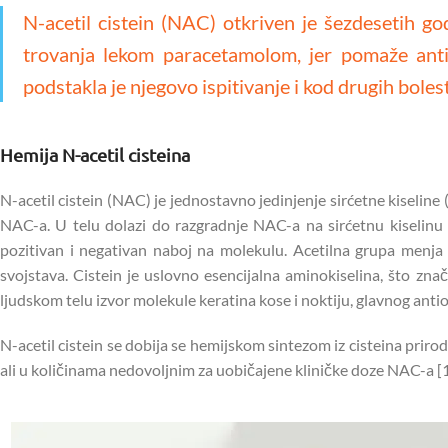
N-acetil cistein (NAC) otkriven je šezdesetih go
trovanja lekom paracetamolom, jer pomaže antiok
podstakla je njegovo ispitivanje i kod drugih bolest
Hemija N-acetil cisteina
N-acetil cistein (NAC) je jednostavno jedinjenje sirćetne kiseline (
NAC-a. U telu dolazi do razgradnje NAC-a na sirćetnu kiselinu i
pozitivan i negativan naboj na molekulu. Acetilna grupa menja 
svojstava. Cistein je uslovno esencijalna aminokiselina, što zna
ljudskom telu izvor molekule keratina kose i noktiju, glavnog ant
N-acetil cistein se dobija se hemijskom sintezom iz cisteina priro
ali u količinama nedovoljnim za uobičajene kliničke doze NAC-a [1