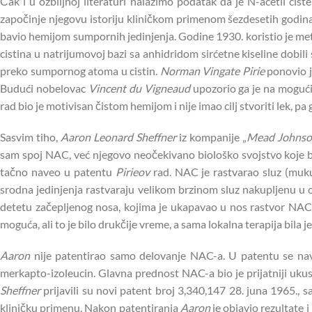
Čak i u ozbiljnoj literaturi nalazimo podatak da je N-acetil cis
započinje njegovu istoriju kliničkom primenom šezdesetih godina 
bavio hemijom sumpornih jedinjenja. Godine 1930. koristio je 
cistina u natrijumovoj bazi sa anhidridom sirćetne kiseline dobili sp
preko sumpornog atoma u cistin.
Norman Vingate Pirie
ponovio je
Budući nobelovac
Vincent du Vigneaud
upozorio ga je na mogući
rad bio je motivisan čistom hemijom i nije imao cilj stvoriti lek,
Sasvim tiho,
Aaron Leonard Sheffner
iz kompanije „
Mead Johns
sam spoj NAC, već njegovo neočekivano biološko svojstvo koje bi 
tačno naveo u patentu
Pirieov
rad. NAC je rastvarao sluz (muku
srodna jedinjenja rastvaraju velikom brzinom sluz nakupljenu u 
detetu začepljenog nosa, kojima je ukapavao u nos rastvor NAC-a
moguća, ali to je bilo drukčije vreme, a sama lokalna terapija bila
Aaron
nije patentirao samo delovanje NAC-a. U patentu se navode 
merkapto-izoleucin. Glavna prednost NAC-a bio je prijatniji ukus
Sheffner
prijavili su novi patent broj 3,340,147 28. juna 1965., s
kliničku primenu. Nakon patentiranja
Aaron
je objavio rezultate 