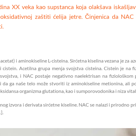
dina XX veka kao supstanca koja olakšava iskašljava
sidativnoj zaštiti ćelija jetre. Činjenica da NAC 
i.
acetat) i aminokiseline L-cisteina. Sirćetna kiselina vezana je za a
 cistein. Acetilna grupa menja svojstva cisteina. Cistein je na 
svojstva, i NAC postaje negativno naelektrisan na fiziološkom 
či da ga naše telo može stvoriti iz aminokiseline metionina, ali 
ioksidansa organizma glutationa, kao i sumporovodonika i niza vita
dnog izvora i derivata sirćetne kiseline. NAC se nalazi i prirodno 
].