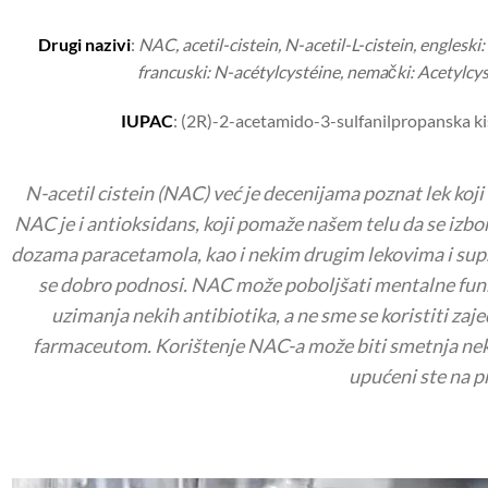
Drugi nazivi
:
NAC, acetil-cistein, N-acetil-L-cistein, engleski
francuski: N-acétylcystéine, nemački: Acetylcy
IUPAC
: (2R)-2-acetamido-3-sulfanilpropanska ki
N-acetil cistein (NAC) već je decenijama poznat lek koji
NAC je i antioksidans, koji pomaže našem telu da se izbo
dozama paracetamola, kao i nekim drugim lekovima i sups
se dobro podnosi. NAC može poboljšati mentalne funkc
uzimanja nekih antibiotika, a ne sme se koristiti zaje
farmaceutom. Korištenje NAC-a može biti smetnja nekim
upućeni ste na p