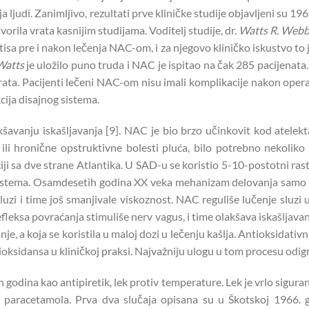
ja ljudi. Zanimljivo, rezultati prve kliničke studije objavljeni su 1
tvorila vrata kasnijim studijama. Voditelj studije, dr.
Watts R. Webb
isa pre i nakon lečenja NAC-om, i za njegovo kliničko iskustvo to 
Watts
je uložilo puno truda i NAC je ispitao na čak 285 pacijenata
a. Pacijenti lečeni NAC-om nisu imali komplikacije nakon operacije
ija disajnog sistema.
vanju iskašljavanja [9]. NAC je bio brzo učinkovit kod atelekt
 ili hronične opstruktivne bolesti pluća, bilo potrebno nekolik
iji sa dve strane Atlantika. U SAD-u se koristio 5-10-postotni rast
nog sistema. Osamdesetih godina XX veka mehanizam delovanja samo 
sluzi i time još smanjivale viskoznost. NAC reguliše lučenje slu
ksa povraćanja stimuliše nerv vagus, i time olakšava iskašljavanj
je, a koja se koristila u maloj dozi u lečenju kašlja. Antioksidati
oksidansa u kliničkoj praksi. Najvažniju ulogu u tom procesu odigr
godina kao antipiretik, lek protiv temperature. Lek je vrlo sigur
aracetamola. Prva dva slučaja opisana su u Škotskoj 1966. go