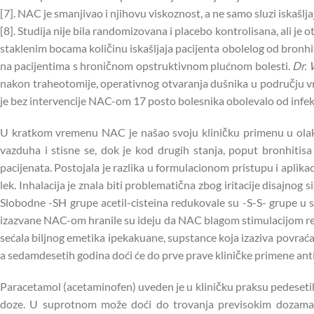
[7]. NAC je smanjivao i njihovu viskoznost, a ne samo sluzi iskašlja
[8]. Studija nije bila randomizovana i placebo kontrolisana, ali je o
staklenim bocama količinu iskašljaja pacijenta obolelog od bronhit
na pacijentima s hroničnom opstruktivnom plućnom bolesti.
Dr. 
nakon traheotomije, operativnog otvaranja dušnika u području vrat
je bez intervencije NAC-om 17 posto bolesnika obolevalo od infekc
U kratkom vremenu NAC je našao svoju kliničku primenu u olakša
vazduha i stisne se, dok je kod drugih stanja, poput bronhitisa
pacijenata. Postojala je razlika u formulacionom pristupu i aplikac
lek. Inhalacija je znala biti problematična zbog iritacije disaj
Slobodne -SH grupe acetil-cisteina redukovale su -S-S- grupe u 
izazvane NAC-om hranile su ideju da NAC blagom stimulacijom refle
sećala biljnog emetika ipekakuane, supstance koja izaziva povraćan
a sedamdesetih godina doći će do prve prave kliničke primene anti
Paracetamol (acetaminofen) uveden je u kliničku praksu pedesetih 
doze. U suprotnom može doći do trovanja previsokim dozama p