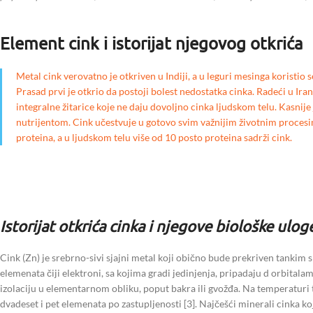
Element cink i istorijat njegovog otkrića
Metal cink verovatno je otkriven u Indiji, a u leguri mesinga koristio
Prasad prvi je otkrio da postoji bolest nedostatka cinka. Radeći u Ir
integralne žitarice koje ne daju dovoljno cinka ljudskom telu. Kasnij
nutrijentom. Cink učestvuje u gotovo svim važnijim životnim procesi
proteina, a u ljudskom telu više od 10 posto proteina sadrži cink.
Istorijat otkrića cinka i njegove biološke ulog
Cink (Zn) je srebrno-sivi sjajni metal koji obično bude prekriven tankim
elemenata čiji elektroni, sa kojima gradi jedinjenja, pripadaju d orbitalam
izolaciju u elementarnom obliku, poput bakra ili gvožđa. Na temperaturi t
dvadeset i pet elemenata po zastupljenosti [3]. Najčešći minerali cinka ko