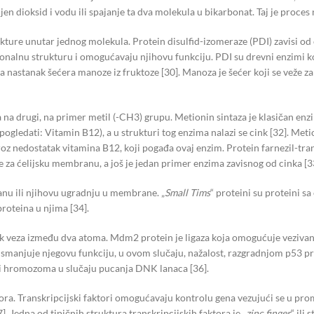
 dioksid i vodu ili spajanje ta dva molekula u bikarbonat. Taj je proces n
kture unutar jednog molekula. Protein disulfid-izomeraze (PDI) zavisi od
onalnu strukturu i omogućavaju njihovu funkciju. PDI su drevni enzimi ko
astanak šećera manoze iz fruktoze [30]. Manoza je šećer koji se veže za n
na drugi, na primer metil (-CH3) grupu. Metionin sintaza je klasičan enz
ogledati: Vitamin B12), a u strukturi tog enzima nalazi se cink [32]. Metio
z nedostatak vitamina B12, koji pogađa ovaj enzim. Protein farnezil-tra
 za ćelijsku membranu, a još je jedan primer enzima zavisnog od cinka [3
nu ili njihovu ugradnju u membrane. „
Small Tims
“ proteini su proteini sa
oteina u njima [34].
nak veza između dva atoma. Mdm2 protein je ligaza koja omogućuje vezivanje
o smanjuje njegovu funkciju, u ovom slučaju, nažalost, razgradnjom p53 
 i hromozoma u slučaju pucanja DNK lanaca [36].
aktora. Transkripcijski faktori omogućavaju kontrolu gena vezujući se u p
]. Jedna od tipičnih struktura transkripcijskih faktora je „
zinc finger
“ ili