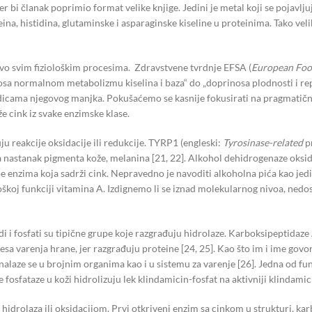
er bi članak poprimio format velike knjige. Jedini je metal koji se pojavl
ina, histidina, glutaminske i asparaginske kiseline u proteinima. Tako v
tovo svim fiziološkim procesima. Zdravstvene tvrdnje EFSA (
European Food
nosa normalnom metabolizmu kiselina i baza“ do „doprinosa plodnosti i rep
ledicama njegovog manjka. Pokušaćemo se kasnije fokusirati na pragmati
e cink iz svake enzimske klase.
uju reakcije oksidacije ili redukcije. TYRP1 (engleski:
Tyrosinase-related
pr
astanak pigmenta kože, melanina [21, 22]. Alkohol dehidrogenaze oksidišu
pe enzima koja sadrži cink. Nepravedno je navoditi alkoholna pića kao jedi
loškoj funkciji vitamina A. Izdignemo li se iznad molekularnog nivoa, nedo
i fosfati su tipične grupe koje razgrađuju hidrolaze. Karboksipeptidaze 
esa varenja hrane, jer razgrađuju proteine [24, 25]. Kao što im i ime govo
 nalaze se u brojnim organima kao i u sistemu za varenje [26]. Jedna od fu
fosfataze u koži hidrolizuju lek klindamicin-fosfat na aktivniji klindamicin
drolaza ili oksidacijom. Prvi otkriveni enzim sa cinkom u strukturi, karb