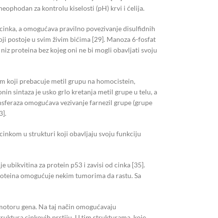
eophodan za kontrolu kiselosti (pH) krvi i ćelija.
 cinka, a omogućava pravilno povezivanje disulfidnih
ji postoje u svim živim bićima [29]. Manoza 6-fosfat
iz proteina bez kojeg oni ne bi mogli obavljati svoju
im koji prebacuje metil grupu na homocistein,
nin sintaza je usko grlo kretanja metil grupe u telu, a
nsferaza omogućava vezivanje farnezil grupe (grupe
3].
 cinkom u strukturi koji obavljaju svoju funkciju
 ubikvitina za protein p53 i zavisi od cinka [35].
proteina omogućuje nekim tumorima da rastu. Sa
romotoru gena. Na taj način omogućavaju
 struktura cinkovih prstiju. U tim strukturama, koje