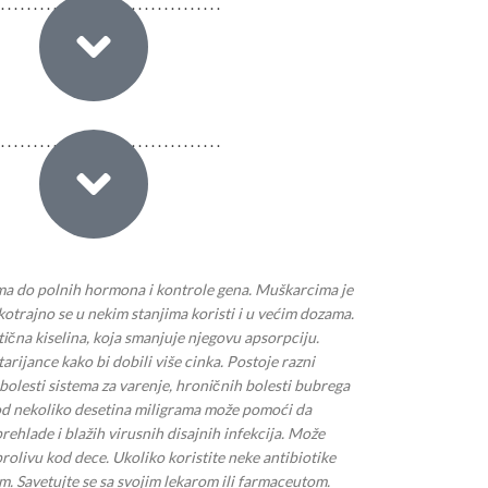
tema do polnih hormona i kontrole gena. Muškarcima je
trajno se u nekim stanjima koristi i u većim dozama.
tična kiselina, koja smanjuje njegovu apsorpciju.
arijance kako bi dobili više cinka. Postoje razni
bolesti sistema za varenje, hroničnih bolesti bubrega
zi od nekoliko desetina miligrama može pomoći da
ehlade i blažih virusnih disajnih infekcija. Može
rolivu kod dece. Ukoliko koristite neke antibiotike
kom. Savetujte se sa svojim lekarom ili farmaceutom.