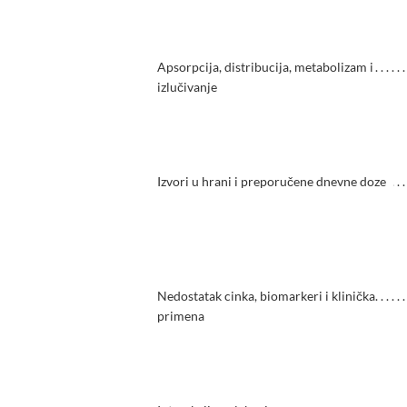
Apsorpcija, distribucija, metabolizam i
izlučivanje
Izvori u hrani i preporučene dnevne doze
Nedostatak cinka, biomarkeri i klinička
primena