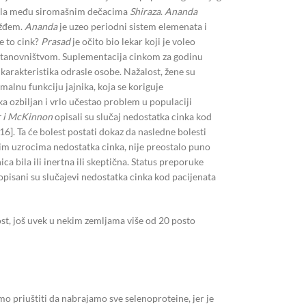
e harala među siromašnim dečacima
Shiraza
.
Ananda
ožđem.
Ananda
je uzeo periodni sistem elemenata i
e to cink?
Prasad
je očito bio lekar koji je voleo
 stanovništvom. Suplementacija cinkom za godinu
 karakteristika odrasle osobe. Nažalost, žene su
malnu funkciju jajnika, koja se koriguje
a ozbiljan i vrlo učestao problem u populaciji
 i McKinnon
opisali su slučaj nedostatka cinka kod
16]. Ta će bolest postati dokaz da nasledne bolesti
im uzrocima nedostatka cinka, nije preostalo puno
 bila ili inertna ili skeptična. Status preporuke
opisani su slučajevi nedostatka cinka kod pacijenata
ost, još uvek u nekim zemljama više od 20 posto
mo priuštiti da nabrajamo sve selenoproteine, jer je