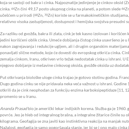
koja se sastoji od bakra i cinka. Najpoznatije jedinjenje je cinkov oksid (
cinka.
Zn čini 49,17 posto ukupnog cinka na planeti, a potom slede
Zn
64
66
učešćem u prirodi (
Zn,
Zn) koriste se u farmakokinetičkim studijama, k
68
70
relativno visoka zastupljenost, dostupnost i hemijska svojstva presudni s
Za razliku od gvožđa, bakra ili zlata, cink je tek kasno izolovan i kori
jedini korišćeni oblik cinka. Umeće dobijanja čistog cinka usavršeno je u Ra
nakon zagrejavanja i redukcije ugljem, ali i drugim organskim materijama, 
ponavljati slične metode, koje će dovesti do evropskog otkrića cinka. Cink u
zemalja cinkom, Iranu, otkriven vrlo težak nedostatak cinka u ishrani. U 
njegovo dobijanje iz mešavine cinkovog oksida, gvožđe oksida uz dodatak 
Put otkrivanja biološke uloge cinka trajao je gotovo stotinu godina. Fra
Dugo godina cinku se nije pridavala neka veća važnost u ishrani. Godine
otkrili da je cink neophodan za funkciju enzima karboksipeptidaze [11, 12]
promenio se u Iranu.
Ananda Prasad
bio je američki lekar indijskih korena. Služba ga je 1960.
povrće. Jeo je hleb od integralnog brašna, a integralne žitarice činile su
kilograma. Geofagija se zna javiti kao instinktivna reakcija na manjak nutr
Nažalost, geofagija je samo pogoršavala stanje, jer bi se i ono malo cinka