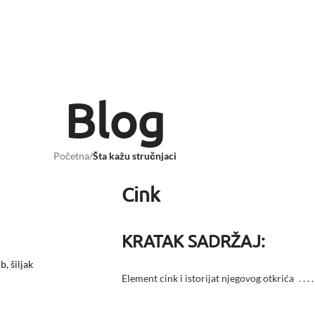
Blog
Početna
/
Šta kažu stručnjaci
Cink
KRATAK SADRŽAJ:
, šiljak
Element cink i istorijat njegovog otkrića