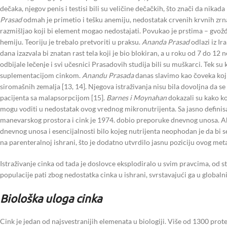
dečaka, njegov penis i testisi bili su veličine dečačkih, što znači da nika
Prasad
odmah je primetio i tešku anemiju, nedostatak crvenih krvnih zrnac
razmišljao koji bi element mogao nedostajati. Povukao je prstima – gvožđe,
hemiju. Teoriju je trebalo pretvoriti u praksu.
Ananda Prasad
odlazi iz I
dana izazvala bi znatan rast tela koji je bio blokiran, a u roku od 7 do 1
odbijale lečenje i svi učesnici Prasadovih studija bili su muškarci. Tek 
suplementacijom cinkom.
Anandu Prasada
danas slavimo kao čoveka koji 
siromašnih zemalja [13, 14]. Njegova istraživanja nisu bila dovoljna da s
pacijenta sa malapsorpcijom [15].
Barnes i Moynahan
dokazali su kako k
mogu voditi u nedostatak ovog vrednog mikronutrijenta. Sa jasno defini
manevarskog prostora i cink je 1974. dobio preporuke dnevnog unosa. Ako s
dnevnog unosa i esencijalnosti bilo kojeg nutrijenta neophodan je da bi s
na parenteralnoj ishrani, što je dodatno utvrdilo jasnu poziciju ovog meta
Istraživanje cinka od tada je doslovce eksplodiralo u svim pravcima, od 
populacije pati zbog nedostatka cinka u ishrani, svrstavajući ga u globaln
Biološka uloga cinka
Cink je jedan od najsvestranijih elemenata u biologiji. Više od 1300 prote