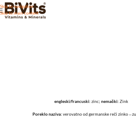
Skip to navigation
Skip to main content
engleski/francuski
: zinc;
nemački
: Zink
Poreklo naziva
: verovatno od germanske reči zinko ̶ zub