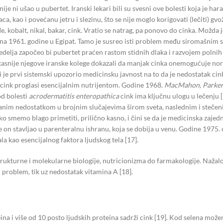
da nije ni ušao u pubertet. Iranski lekari bili su svesni ove bolesti koja j
a, kao i povećanu jetru i slezinu, što se nije moglo korigovati (lečiti) gv
 kobalt, nikal, bakar, cink. Vratio se natrag, pa ponovo do cinka. Možda j
rana 1961. godine u Egipat. Tamo je susreo isti problem među siromašnim
2 nedelja započeo bi pubertet praćen rastom stidnih dlaka i razvojem polnih
su kasnije njegove iranske kolege dokazali da manjak cinka onemogućuje nor
je prvi sistemski upozorio medicinsku javnost na to da je nedostatak cink
e cink proglasi esencijalnim nutrijentom. Godine 1968.
MacMahon, Parker
od bolesti
acrodermatitis enteropathica
cink ima ključnu ulogu u lečenju [
sanim nedostatkom u brojnim slučajevima širom sveta, naslednim i stečen
memo blago primetiti, prilično kasno, i čini se da je medicinska zajednica
e on stavljao u parenteralnu ishranu, koja se dobija u venu. Godine 1975. 
la kao esencijalnog faktora ljudskog tela [17].
strukturne i molekularne biologije, nutricionizma do farmakologije. Nažal
i problem, tik uz nedostatak vitamina A [18].
ina i više od 10 posto ljudskih proteina sadrži cink [19]. Kod selena može