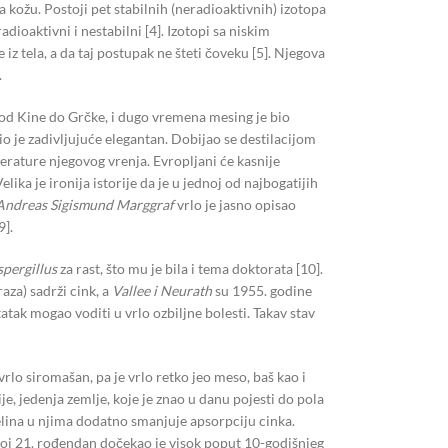
a kožu. Postoji pet stabilnih (neradioaktivnih) izotopa
adioaktivni i nestabilni [4]. Izotopi sa niskim
iz tela, a da taj postupak ne šteti čoveku [5]. Njegova
.
a od Kine do Grčke, i dugo vremena mesing je bio
bio je zadivljujuće elegantan. Dobijao se destilacijom
perature njegovog vrenja. Evropljani će kasnije
lika je ironija istorije da je u jednoj od najbogatijih
Andreas Sigismund Marggraf
vrlo je jasno opisao
9].
pergillus
za rast, što mu je bila i tema doktorata [10].
aza) sadrži cink, a
Vallee i Neurath
su 1955. godine
atak mogao voditi u vrlo ozbiljne bolesti. Takav stav
 vrlo siromašan, pa je vrlo retko jeo meso, baš kao i
e, jedenja zemlje, koje je znao u danu pojesti do pola
iselina u njima dodatno smanjuje apsorpciju cinka.
 Svoj 21. rođendan dočekao je visok poput 10-godišnjeg