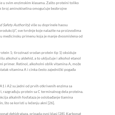
juje u svim enzimskim klasama. Zašto proteini toliko
elik broj aminokiselina omogućuje bezbrojne
 Safety Authority
) više su doprinele haosu
rodukciji“, sve tvrdnje koje nalazite na proizvodima
čnu medicinsku primenu koja je manje dvosmislena od
otein 1; tirozinazi srodan protein tip 1) oksiduje
 alkohol u aldehid, a to uključuje i alkohol etanol
ni primer. Retinol, alkoholni oblik vitamina A, može
statak vitamina A i cinka često zajednički pogađa
A1 i A2 su jedni od prvih otkrivenih enzima sa
ri, razgrađuju protein sa C terminalnog dela proteina.
nkcija alkalnih fosfataza je oslobađanje tiamina
, što se koristi u lečenju akni [26].
onat dehidrataza, pripada ovoj klasi [28]. Karbonat