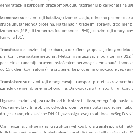
dehidrataze ili karboanhidraze omogućuju razgradnju bikarbonata na ugljen
Izomeraze
su enzimi koji katalizuju izomerizaciju, odnosno promene stru
grupa unutar jednog proteina. Na taj način grade im ispravnu trodimenzi
izomeraza (MPI) ili izomeraza fosfomanoze (PMI) je enzim koji omogućava n
funkciju [31].
Transferaze
su enzimi koji prebacuju određenu grupu sa jednog molekula 
prilikom čega nastaje metionin. Metionin sintaza zavisi od vitamina B12 (p
pernicioznu anemiju praćenu oštećenjem nervnog sistema naučili smo kro
od 15 ugljenikovih atoma) na proteine. Taj proces im omogućuje vezivanje
Translokaze
su enzimi koji omogućavaju transport proteina kroz membra
između dve membrane mitohondrija. Omogućavaju transport i funkciju pr
Ligaze
su enzimi koji, za razliku od hidrolaza ili lijaza, omogućuju nasta
Vezivanje ubikvitina obično odvodi protein prema putu razgradnje i tak
druge strane, cink zavisne DNK ligaze osiguravaju stabilnost našeg DNK
Osim enzima, cink se nalazi u strukturi velikog broja transkripcijskih f
individualnost razvoja i funkcionisanja brojnih tipova ćelija našeg tela [37