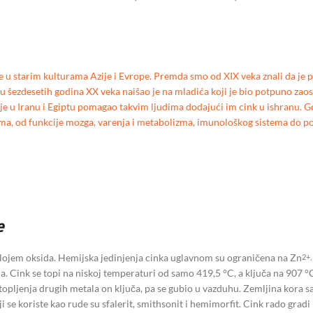
 se u starim kulturama Azije i Evrope. Premda smo od XIX veka znali da je 
anu šezdesetih godina XX veka naišao je na mladića koji je bio potpuno zao
e je u Iranu i Egiptu pomagao takvim ljudima dodajući im cink u ishranu. 
ma, od funkcije mozga, varenja i metabolizma, imunološkog sistema do po
e
 slojem oksida. Hemijska jedinjenja cinka uglavnom su ograničena na Zn
2+,
a. Cink se topi na niskoj temperaturi od samo 419,5 °C, a ključa na 907 °C.
opljenja drugih metala on ključa, pa se gubio u vazduhu. Zemljina kora sa
ji se koriste kao rude su sfalerit, smithsonit i hemimorfit. Cink rado grad