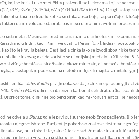
ZnO), koji se koristi u kozmetičkim proizvodima i lekovima koji se nanose n
 (27,73 %),
Zn (18,45 %),
Zn (4,04 %) i
Zn (0,61 %). Drugi izotopi su r
68
67
70
ako bi se tačno odredilo koliko se cinka apsorbuje, raspoređuje i izlučuje 
u faktori da je evolucija odabrala baš njega u brojnim životnim procesima
šćen kao čisti metal. Mesingane predmete nalazimo u arheološkim iskopinam
jasthanu u Indiji, kao i Kini i verovatno Persiji [6, 7]. Indijski postupak 
kao što je kravlja balega. Destilacija cinka lako se izvodi zbog niske tem
 obliku cinkovog oksida koristio se u indijskoj medicini u XIII veku [8]. Ve
Evropi više je hemičara istraživalo cinkove minerale, ali nemački hemičar
uglja, a postupak je podsećao na metodu indijskih majstora metalurgije [
ncuski hemičar
Jules Raulin
prvi je dokazao da je cink neophodan gljivici
As
 1940.
Keilin i Mann
otkrili su da enzim karbonat dehidrataza (karboanhidr
. Usprkos tome, cink nije bio percipiran kao mikronutrijent čiji bi nedost
 godine odvela u
Shiraz
, gdje je prvi put susreo neobičnog pacijenta. Bio je
 okosnicu njegove ishrane. Pacijent je pokazivao znakove ekstremne geofagij
ijenata, ovaj put cinka. Integralne žitarice sadrže malo cinka, a fitična k
 i drugih minerala vezalo za čestice gline i drugih alumosilikata u zemlji.