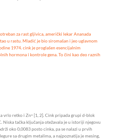
potreban za rast gljivica, američki lekar Ananada
stao u rastu. Mladić je bio siromašan i jeo uglavnom
Godine 1974. cink je proglašen esencijalnim
lnih hormona i kontrole gena. To čini kao deo raznih
a vrlo retko i Zn
[1, 2]. Cink pripada grupi d-blok
+
 Niska tačka ključanja otežavala je u istoriji njegovu
drži oko 0,0083 posto cinka, pa se nalazi u prvih
i legure sa drugim metalima, a najpoznatija je mesing,