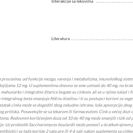
Interakcije sa lekovima
Literatura
nim procesima, od funkcije mozga, varenja i metabolizma, imunološkog sis
ojiljama 12 mg. U suplementima dnevno se sme uzimati do 40 mg, no kratko
unarke i integralne žitarice bogate su cinkom, ali se u njima nalazi i fi
ntegralnog testa smanjuje fitičnu kiselinu i ti su postupci korisni za veget
statak cinka može se dogoditi zbog oskudne ishrane, loše apsorpcije zbog 
rvnog pritiska. Posavetujte se sa lekarom ili farmaceutom. Cink u većoj do
ptoma. Redovnim korišćenjem doza od 10 do 40 mg može smanjiti rizik od pr
encije. Uz probiotik Saccharomyces boulardii može pomoći u kratkotrajnom p
antibiotici se tada koriste 2 sata pre ili 4-6 sati nakon suplementa sa cin