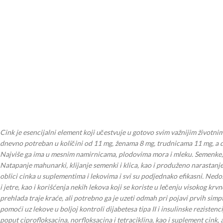
Cink je esencijalni element koji učestvuje u gotovo svim važnijim život
dnevno potreban u koli
čini od
11 mg, ženama 8 mg, trudnicama 11 mg, a d
Najviše ga ima u mesnim namirnicama, plodovima mora i mleku. Semenke, mah
Natapanje mahunarki, klijanje semenki i klica, kao i produženo narastanje i
oblici cinka u suplementima i lekovima i svi su podjednako efikasni. Nedo
i jetre, kao i korišćenja nekih lekova koji se koriste u lečenju visokog k
prehlada traje kraće, ali potrebno ga je uzeti odmah pri pojavi prvih sim
pomoći uz lekove u boljoj kontroli dijabetesa tipa II i insulinske rezist
poput ciprofloksacina, norfloksacina i tetraciklina, kao i suplement cink, 