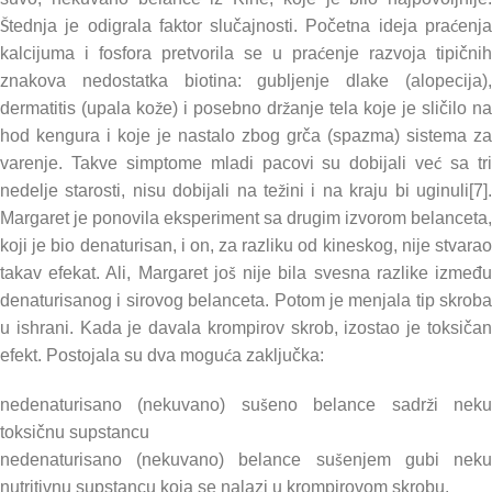
Štednja je odigrala faktor slučajnosti. Početna ideja praćenja
kalcijuma i fosfora pretvorila se u praćenje razvoja tipičnih
znakova nedostatka biotina: gubljenje dlake (alopecija),
dermatitis (upala kože) i posebno držanje tela koje je sličilo na
hod kengura i koje je nastalo zbog grča (spazma) sistema za
varenje. Takve simptome mladi pacovi su dobijali već sa tri
nedelje starosti, nisu dobijali na težini i na kraju bi uginuli[7].
Margaret je ponovila eksperiment sa drugim izvorom belanceta,
koji je bio denaturisan, i on, za razliku od kineskog, nije stvarao
takav efekat. Ali, Margaret još nije bila svesna razlike između
denaturisanog i sirovog belanceta. Potom je menjala tip skroba
u ishrani. Kada je davala krompirov skrob, izostao je toksičan
efekt. Postojala su dva moguća zaključka:
nedenaturisano (nekuvano) sušeno belance sadrži neku
toksičnu supstancu
nedenaturisano (nekuvano) belance sušenjem gubi neku
nutritivnu supstancu koja se nalazi u krompirovom skrobu.