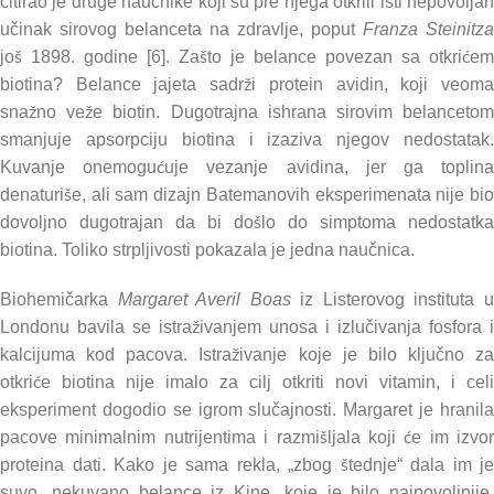
citirao je druge naučnike koji su pre njega otkrili isti nepovoljan
učinak sirovog belanceta na zdravlje, poput
Franza Steinitza
još 1898. godine [6]. Zašto je belance povezan sa otkrićem
biotina? Belance jajeta sadrži protein avidin, koji veoma
snažno veže biotin. Dugotrajna ishrana sirovim belancetom
smanjuje apsorpciju biotina i izaziva njegov nedostatak.
Kuvanje onemogućuje vezanje avidina, jer ga toplina
denaturiše, ali sam dizajn Batemanovih eksperimenata nije bio
dovoljno dugotrajan da bi došlo do simptoma nedostatka
biotina. Toliko strpljivosti pokazala je jedna naučnica.
Biohemičarka
Margaret Averil Boas
iz Listerovog instituta 
Londonu bavila se istraživanjem unosa i izlučivanja fosfora i
kalcijuma kod pacova. Istraživanje koje je bilo ključno za
otkriće biotina nije imalo za cilj otkriti novi vitamin, i celi
eksperiment dogodio se igrom slučajnosti. Margaret je hranila
pacove minimalnim nutrijentima i razmišljala koji će im izvor
proteina dati. Kako je sama rekla, „zbog štednje“ dala im je
suvo, nekuvano belance iz Kine, koje je bilo najpovoljnije.