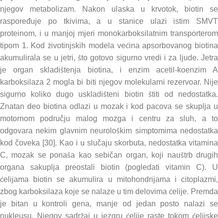
njegov metabolizam. Nakon ulaska u krvotok, biotin se
raspoređuje po tkivima, a u stanice ulazi istim SMVT
proteinom, i u manjoj mjeri monokarboksilatnim transporterom
tipom 1. Kod životinjskih modela većina apsorbovanog biotina
akumulirala se u jetri, što gotovo sigurno vredi i za ljude. Jetra
je organ skladištenja biotina, i enzim acetil-koenzim A
karboksilaza 2 mogla bi biti njegov molekularni rezervoar. Nije
sigurno koliko dugo uskladišteni biotin štiti od nedostatka.
Znatan deo biotina odlazi u mozak i kod pacova se skuplja u
motornom području malog mozga i centru za sluh, a to
odgovara nekim glavnim neurološkim simptomima nedostatka
kod čoveka [30]. Kao i u slučaju skorbuta, nedostatka vitamina
C, mozak se ponaša kao sebičan organ, koji nauštrb drugih
organa sakuplja preostali biotin (pogledati vitamin C). U
ćelijama biotin se akumulira u mitohondrijama i citoplazmi,
zbog karboksilaza koje se nalaze u tim delovima ćelije. Premda
je bitan u kontroli gena, manje od jedan posto nalazi se
nukleusu. Njegov sadržaj u jezgru ćelije raste tokom ćelijske