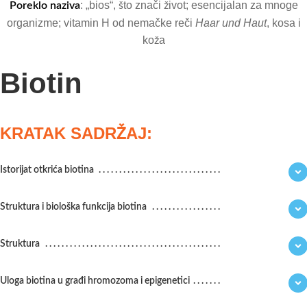
: „bios“, što znači život; esencijalan za mnoge
Poreklo naziva
organizme; vitamin H od nemačke reči
Haar und Haut
, kosa i
koža
Biotin
KRATAK SADRŽAJ:
Istorijat otkrića biotina
Struktura i biološka funkcija biotina
Struktura
Uloga biotina u građi hromozoma i epigenetici