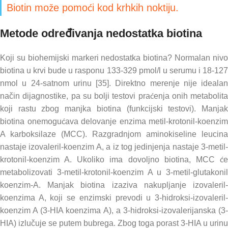
Biotin može pomoći kod krhkih noktiju.
Metode određivanja nedostatka biotina
Koji su biohemijski markeri nedostatka biotina? Normalan nivo
biotina u krvi bude u rasponu 133-329 pmol/l u serumu i 18-127
nmol u 24-satnom urinu [35]. Direktno merenje nije idealan
način dijagnostike, pa su bolji testovi praćenja onih metabolita
koji rastu zbog manjka biotina (funkcijski testovi). Manjak
biotina onemogućava delovanje enzima metil-krotonil-koenzim
A karboksilaze (MCC). Razgradnjom aminokiseline leucina
nastaje izovaleril-koenzim A, a iz tog jedinjenja nastaje 3-metil-
krotonil-koenzim A. Ukoliko ima dovoljno biotina, MCC će
metabolizovati 3-metil-krotonil-koenzim A u 3-metil-glutakonil
koenzim-A. Manjak biotina izaziva nakupljanje izovaleril-
koenzima A, koji se enzimski prevodi u 3-hidroksi-izovaleril-
koenzim A (3-HIA koenzima A), a 3-hidroksi-izovalerijanska (3-
HIA) izlučuje se putem bubrega. Zbog toga porast 3-HIA u urinu