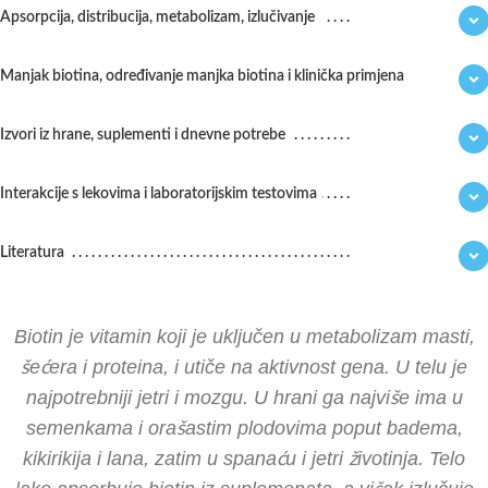
Apsorpcija, distribucija, metabolizam, izlučivanje
Manjak biotina, određivanje manjka biotina i klinička primjena
Izvori iz hrane, suplementi i dnevne potrebe
Interakcije s lekovima i laboratorijskim testovima
Literatura
Biotin je vitamin koji je uključen u metabolizam masti,
šećera i proteina, i utiče na aktivnost gena. U telu je
najpotrebniji jetri i mozgu. U hrani ga najviše ima u
semenkama i orašastim plodovima poput badema,
kikirikija i lana, zatim u spanaću i jetri životinja. Telo