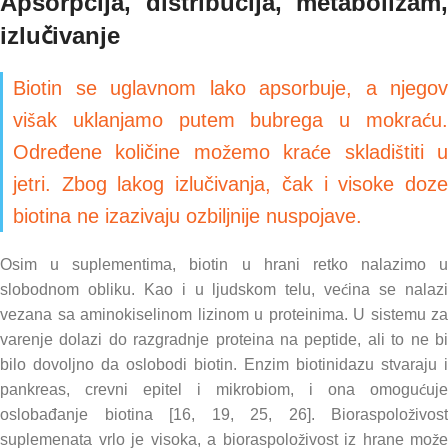
Apsorpcija, distribucija, metabolizam,
izlučivanje
Biotin se uglavnom lako apsorbuje, a njegov
višak uklanjamo putem bubrega u mokraću.
Određene količine možemo kraće skladištiti u
jetri. Zbog lakog izlučivanja, čak i visoke doze
biotina ne izazivaju ozbiljnije nuspojave.
Osim u suplementima, biotin u hrani retko nalazimo u
slobodnom obliku. Kao i u ljudskom telu, većina se nalazi
vezana sa aminokiselinom lizinom u proteinima. U sistemu za
varenje dolazi do razgradnje proteina na peptide, ali to ne bi
bilo dovoljno da oslobodi biotin. Enzim biotinidazu stvaraju i
pankreas, crevni epitel i mikrobiom, i ona omogućuje
oslobađanje biotina [16, 19, 25, 26]. Bioraspoloživost
suplemenata vrlo je visoka, a bioraspoloživost iz hrane može