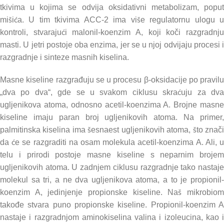
tkivima u kojima se odvija oksidativni metabolizam, poput
mišića. U tim tkivima ACC-2 ima više regulatornu ulogu u
kontroli, stvarajući malonil-koenzim A, koji koči razgradnju
masti. U jetri postoje oba enzima, jer se u njoj odvijaju procesi i
razgradnje i sinteze masnih kiselina.
Masne kiseline razgrađuju se u procesu β-oksidacije po pravilu
„dva po dva“, gde se u svakom ciklusu skraćuju za dva
ugljenikova atoma, odnosno acetil-koenzima A. Brojne masne
kiseline imaju paran broj ugljenikovih atoma. Na primer,
palmitinska kiselina ima šesnaest ugljenikovih atoma, što znači
da će se razgraditi na osam molekula acetil-koenzima A. Ali, u
telu i prirodi postoje masne kiseline s neparnim brojem
ugljenikovih atoma. U zadnjem ciklusu razgradnje tako nastaje
molekul sa tri, a ne dva ugljenikova atoma, a to je propionil-
koenzim A, jedinjenje propionske kiseline. Naš mikrobiom
takođe stvara puno propionske kiseline. Propionil-koenzim A
nastaje i razgradnjom aminokiselina valina i izoleucina, kao i