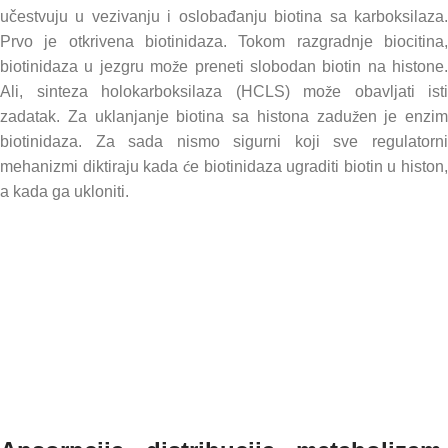
učestvuju u vezivanju i oslobađanju biotina sa karboksilaza.
Prvo je otkrivena biotinidaza. Tokom razgradnje biocitina,
biotinidaza u jezgru može preneti slobodan biotin na histone.
Ali, sinteza holokarboksilaza (HCLS) može obavljati isti
zadatak. Za uklanjanje biotina sa histona zadužen je enzim
biotinidaza. Za sada nismo sigurni koji sve regulatorni
mehanizmi diktiraju kada će biotinidaza ugraditi biotin u histon,
a kada ga ukloniti.