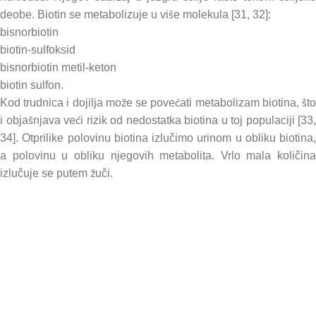
deobe. Biotin se metabolizuje u više molekula [31, 32]:
bisnorbiotin
biotin-sulfoksid
bisnorbiotin metil-keton
biotin sulfon.
Kod trudnica i dojilja može se povećati metabolizam biotina, što
i objašnjava veći rizik od nedostatka biotina u toj populaciji [33,
34]. Otprilike polovinu biotina izlučimo urinom u obliku biotina,
a polovinu u obliku njegovih metabolita. Vrlo mala količina
izlučuje se putem žuči.