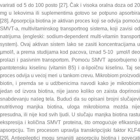
varirati od 5 do 100 posto [27]. Čak i visoka oralna doza od 20
mg u lekovima ili suplementima gotovo se potpuno apsorbira
[28]. Apsorpcija biotina je aktivan proces koji se odvija pomoću
SMVT-a, multivitaminskog transportnog sistema, koji zavisi od
natrijuma (engleski: sodium-dependent multi-vitamin transport
system). Ovaj aktivan sistem lako se zasiti koncentracijama u
µmol/l, a prema studijama kod pacova, iznad 5-10 µmol/l deo
prolazi i pasivnim transportom. Pomoću SMVT apsorbujemo i
pantotensku kiselinu (vitamin B5) i α-lipoičnu kiselinu. Taj se
proces odvija u većoj meri u tankom crevu. Mikrobiom proizvodi
biotin, i premda se u udžbenicima navodi kako je mikrobiom
jedan od izvora biotina, nije jasno koliko on zaista doprinosi
snabdevanju našeg tela. Budući da su opisani brojni slučajevi
nutritivnog manjka biotina, uloga mikrobioma možda nije
presudna, ili nije kod svih ljudi. U slučaju manjka biotina rastu
ekspresija i količina SMVT proteina, što omogućuje efikasniju
apsorpciju. Tim procesom upravlja transkripcijski faktor KLF4
[29]. Antiepileptici mogu smanjiti apsorpciju biotina i povećati