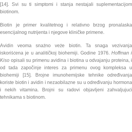
[14]. Svi su ti simptomi i stanja nestajali suplementacijom
biotinom.
Biotin je primer kvalitetnog i relativno brzog pronalaska
esencijalnog nutrijenta i njegove kliničke primene.
Avidin veoma snažno veže biotin. Ta snaga vezivanja
iskorišćena je u analitičkoj biohemiji. Godine 1976.
Hoffman i
Kiso
opisali su primenu avidina i biotina u odvajanju proteina, i
od tada započinje interes za primenu ovog kompleksa u
biohemiji [15]. Brojne imunohemijske tehnike određivanja
koriste biotin i avidin i nezaobilazne su u određivanju hormona
i nekih vitamina. Brojni su radovi objavljeni zahvaljujući
tehnikama s biotinom.