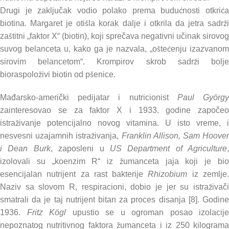
Drugi je zaključak vodio polako prema budućnosti otkrića
biotina. Margaret je otišla korak dalje i otkrila da jetra sadrži
zaštitni „faktor X“ (biotin), koji sprečava negativni učinak sirovog
suvog belanceta u, kako ga je nazvala, „oštećenju izazvanom
sirovim belancetom“. Krompirov skrob sadrži bolje
bioraspoloživi biotin od pšenice.
Mađarsko-američki pedijatar i nutricionist
Paul Györg
zainteresovao se za faktor X i 1933. godine započeo
istraživanje potencijalno novog vitamina. U isto vreme, i
nesvesni uzajamnih istraživanja,
Franklin Allison, Sam Hoover
i Dean Burk
, zaposleni u
US Department of Agriculture
,
izolovali su „koenzim R“ iz žumanceta jaja koji je bio
esencijalan nutrijent za rast bakterije
Rhizobium
iz zemlje
Naziv sa slovom R, respiracioni, dobio je jer su istraživači
smatrali da je taj nutrijent bitan za proces disanja [8]. Godine
1936.
Fritz Kögl
upustio se u ogroman posao izolacije
nepoznatog nutritivnog faktora žumanceta i iz 250 kilograma