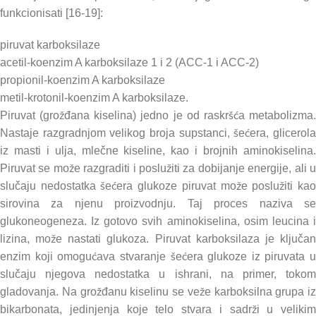
funkcionisati [16-19]:
piruvat karboksilaze
acetil-koenzim A karboksilaze 1 i 2 (ACC-1 i ACC-2)
propionil-koenzim A karboksilaze
metil-krotonil-koenzim A karboksilaze.
Piruvat (grožđana kiselina) jedno je od raskršća metabolizma.
Nastaje razgradnjom velikog broja supstanci, šećera, glicerola
iz masti i ulja, mlečne kiseline, kao i brojnih aminokiselina.
Piruvat se može razgraditi i poslužiti za dobijanje energije, ali u
slučaju nedostatka šećera glukoze piruvat može poslužiti kao
sirovina za njenu proizvodnju. Taj proces naziva se
glukoneogeneza. Iz gotovo svih aminokiselina, osim leucina i
lizina, može nastati glukoza. Piruvat karboksilaza je ključan
enzim koji omogućava stvaranje šećera glukoze iz piruvata u
slučaju njegova nedostatka u ishrani, na primer, tokom
gladovanja. Na grožđanu kiselinu se veže karboksilna grupa iz
bikarbonata, jedinjenja koje telo stvara i sadrži u velikim