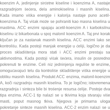
koenzim A, jedinjenje sirćetne kiseline i koenzima A, nastaje
razgradnjom šećera, dela aminokiselina i masnih kiselina.
Kada imamo viška energije i kalorija nastaje puno acetil-
koenzima A. Taj višak može se pohraniti kao masna kiselina u
mastima. ACC enzimi spajaju acetil-koenzim A i karboksilnu
kiselinu iz bikarbonata u spoj malonil koenzim A. Taj prvi korak
ključan je za nastanak masnih kiselina. ACC enzimi lako se
kontrolišu. Kada postoji manjak energije u ćeliji, logično je da
proces skladištenja mora stati i ACC enzimi prestaju sa
aktivnostima. Kada postoji višak šećera, insulin će posredno
pokrenuti te enzime. Celi niz jedninjenja reguliše te enzime,
omogućavajući telu da kontroliše skladištenje viška energije u
obliku masnih kiselina. Produkt ACC enzima, malonil-koenzim
A, koči razgradnju masnih kiselina. To je logično; istovremena
razgradnja i sinteza bile bi trošenje resursa ćelije. Postoje dva
tipa enzima. ACC-1 tip nalazi se u tkivima koja stvaraju više
masti, poput masnog tkiva. Njegova je primarna uloga
pokretanje sinteze masnih kiselina. ACC-2 enzim nalazi se u