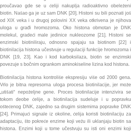
proučavao gde se u ćeliji nakuplja radioaktivno obeleženi
biotin. Našao ga je uz sam DNK [20]. Histoni su bili poznati još
od XIX veka i u drugoj polovini XX veka otkrivena je njihova
uloga u građi hromozoma. Oko histona obmotan je DNK
molekul, gradeći male jedinice nukleozome [21]. Histoni se
enzimski biotiniliraju, odnosno spajaju sa biotinom [22] i
biotinilacija histona učestvuje u regulaciji funkcije hromozoma i
DNK [19, 23]. Kao i kod karboksilaza, biotin se enzimski
povezuje s bočnim ogrankom aminokiseline lizina kod histona.
Biotinilacija histona kontroliše ekspresiju više od 2000 gena.
Vrlo je bitna represorna uloga procesa biotinilacije, jer može
„utišati“ nepoželjne gene. Proces biotinilacije intenzivira se
tokom deobe ćelije, a biotinilacija sudeluje i u popravku
oštećenog DNK, zajedno sa drugim sistemima popravke DNK
[24]. Primajući signale iz okoline, ćelija koristi biotinilaciju za
adaptaciju, što pokreće enzime koji vežu ili uklanjaju biotin sa
histona. Enzimi koji u tome učestvuju su isti oni enzimi koji