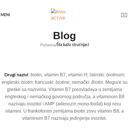
Skip to navigation
Skip to main content
MENI
Blog
Početna
/
Šta kažu stručnjaci
: biotin, vitamin B7, vitamin H; latinski:
biotinum
;
Drugi nazivi
engleski:
biotin
; francuski:
biotine
; nemački:
Biotin
. Moguće su
greške sa nazivima. Vitamin B7 preovladava u zemljama
engleskog i nemačkog govornog područja, a vitaminom B8
nazivaju inozitol i AMP (adenozin mono-fosfat) koji nisu
vitamini. U frankofonim zemljama biotin zovu vitamin B8, a
vitaminom B7 nazivaju jedinjenje inozitol.