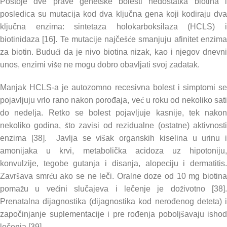
Postoje dve prave genetske bolesti nedostatka biotina i
posledica su mutacija kod dva ključna gena koji kodiraju dva
ključna enzima: sintetaza holokarboksilaza (HCLS) i
biotinidaza [16]. Te mutacije najčešće smanjuju afinitet enzima
za biotin. Budući da je nivo biotina nizak, kao i njegov dnevni
unos, enzimi više ne mogu dobro obavljati svoj zadatak.
Manjak HCLS-a je autozomno recesivna bolest i simptomi se
pojavljuju vrlo rano nakon porođaja, već u roku od nekoliko sati
do nedelja. Retko se bolest pojavljuje kasnije, tek nakon
nekoliko godina, što zavisi od rezidualne (ostatne) aktivnosti
enzima [38]. Javlja se višak organskih kiselina u urinu i
amonijaka u krvi, metabolička acidoza uz hipotoniju,
konvulzije, tegobe gutanja i disanja, alopeciju i dermatitis.
Završava smrću ako se ne leči. Oralne doze od 10 mg biotina
pomažu u većini slučajeva i lečenje je doživotno [38].
Prenatalna dijagnostika (dijagnostika kod nerođenog deteta) i
započinjanje suplementacije i pre rođenja poboljšavaju ishod
lečenja [39].