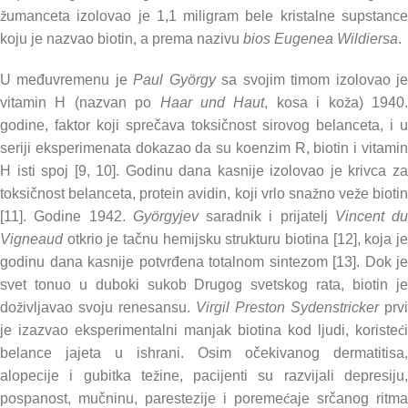
žumanceta izolovao je 1,1 miligram bele kristalne supstance
koju je nazvao biotin, a prema nazivu
bios
Eugenea Wildiersa
.
U međuvremenu je
Paul György
sa svojim timom izolovao j
vitamin H (nazvan po
Haar und Haut
, kosa i koža) 1940
godine, faktor koji sprečava toksičnost sirovog belanceta, i u
seriji eksperimenata dokazao da su koenzim R, biotin i vitamin
H isti spoj [9, 10]. Godinu dana kasnije izolovao je krivca za
toksičnost belanceta, protein avidin, koji vrlo snažno veže biotin
[11]. Godine 1942.
Györgyjev
saradnik i prijatelj
Vincent du
Vigneaud
otkrio je tačnu hemijsku strukturu biotina [12], koja je
godinu dana kasnije potvrđena totalnom sintezom [13]. Dok je
svet tonuo u duboki sukob Drugog svetskog rata, biotin je
doživljavao svoju renesansu.
Virgil Preston Sydenstricker
prvi
je izazvao eksperimentalni manjak biotina kod ljudi, koristeći
belance jajeta u ishrani. Osim očekivanog dermatitisa,
alopecije i gubitka težine, pacijenti su razvijali depresiju,
pospanost, mučninu, parestezije i poremećaje srčanog ritma