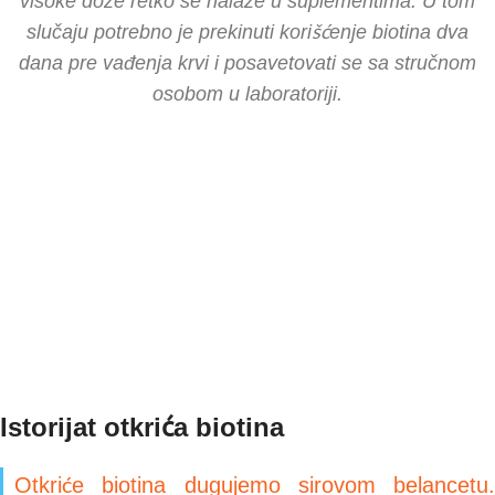
visoke doze retko se nalaze u suplementima. U tom
slučaju potrebno je prekinuti korišćenje biotina dva
dana pre vađenja krvi i posavetovati se sa stručnom
osobom u laboratoriji.
Istorijat otkrića biotina
Otkriće biotina dugujemo sirovom belancetu.