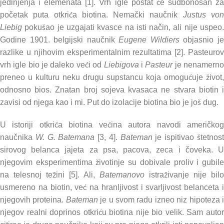
jedinjenja i elemenata [1]. Vrh igle postat će sudbonosan za
početak puta otkrića biotina. Nemački naučnik
Justus vo
Liebig
pokušao je uzgajati kvasce na isti način, ali nije uspeo.
Godine 1901. belgijski naučnik
Eugene Wildiers
objasnio j
razlike u njihovim eksperimentalnim rezultatima [2]. Pasteurov
vrh igle bio je daleko veći od
Liebigova
i
Pasteur
je nenamern
preneo u kulturu neku drugu supstancu koja omogućuje život,
odnosno bios. Znatan broj sojeva kvasaca ne stvara biotin i
zavisi od njega kao i mi. Put do izolacije biotina bio je još dug.
U istoriji otkrića biotina većina autora navodi američkog
naučnika
W. G. Batemana
[3, 4].
Bateman
je ispitivao štetnos
sirovog belanca jajeta za psa, pacova, zeca i čoveka. U
njegovim eksperimentima životinje su dobivale proliv i gubile
na telesnoj težini [5]. Ali,
Batemanovo
istraživanje nije bilo
usmereno na biotin, već na hranljivost i svarljivost belanceta i
njegovih proteina.
Bateman
je u svom radu izneo niz hipoteza 
njegov realni doprinos otkriću biotina nije bio velik. Sam autor