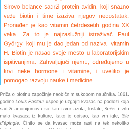
Sirovo belance sadrži protein avidin, koji snažno
veže biotin i time izaziva njegov nedostatak.
Pronađen je kao vitamin četrdesetih godina XX
veka. Za to je najzaslužniji istraživač Paul
György, koji mu je dao jedan od naziva- vitamin
H. Biotin je našao svoje mesto u laboratorijskim
ispitivanjima. Zahvaljujući njemu, određujemo u
krvi neke hormone i vitamine, i uveliko je
pomogao razvoju nauke i medicine.
Priča o biotinu započinje neobičnim sukobom naučnika. 1861.
godine
Louis Pasteur
uspeo je uzgajiti kvasac na podlozi koj
sadrži amonijumovu so kao izvor azota, fosfate, šećer i vrlo
malo kvasaca iz kulture, kako je opisao, kao vrh igle,
tête
d’épingle
. Činilo se da kvasac može rasti na tek nekoliko