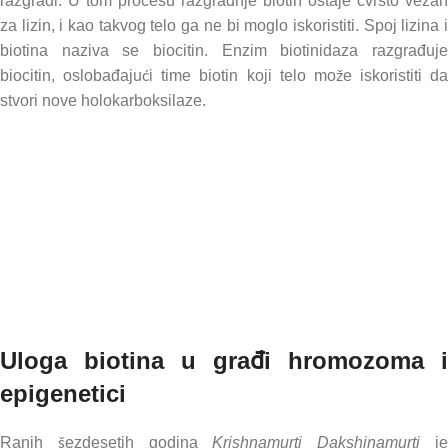
razgradi. U tom procesu razgradnje biotin ostaje čvrsto vezan
za lizin, i kao takvog telo ga ne bi moglo iskoristiti. Spoj lizina i
biotina naziva se biocitin. Enzim biotinidaza razgrađuje
biocitin, oslobađajući time biotin koji telo može iskoristiti da
stvori nove holokarboksilaze.
Uloga biotina u građi hromozoma i
epigenetici
Ranih šezdesetih godina
Krishnamurti Dakshinamurti
j