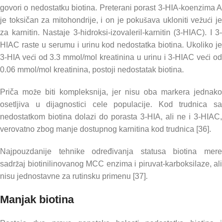
govori o nedostatku biotina. Preterani porast 3-HIA-koenzima A
je toksičan za mitohondrije, i on je pokušava ukloniti vežući je
za karnitin. Nastaje 3-hidroksi-izovaleril-karnitin (3-HIAC). I 3-
HIAC raste u serumu i urinu kod nedostatka biotina. Ukoliko je
3-HIA veći od 3.3 mmol/mol kreatinina u urinu i 3-HIAC veći od
0.06 mmol/mol kreatinina, postoji nedostatak biotina.
Priča može biti kompleksnija, jer nisu oba markera jednako
osetljiva u dijagnostici cele populacije. Kod trudnica sa
nedostatkom biotina dolazi do porasta 3-HIA, ali ne i 3-HIAC,
verovatno zbog manje dostupnog karnitina kod trudnica [36].
Najpouzdanije tehnike određivanja statusa biotina mere
sadržaj biotinilinovanog MCC enzima i piruvat-karboksilaze, ali
nisu jednostavne za rutinsku primenu [37].
Manjak biotina