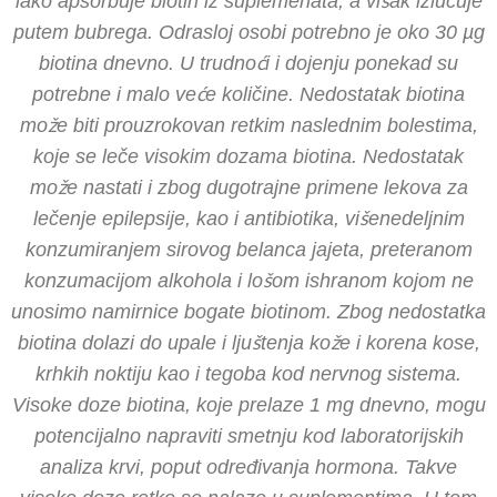
lako apsorbuje biotin iz suplemenata, a višak izlučuje
putem bubrega. Odrasloj osobi potrebno je oko 30
µg
biotina dnevno. U trudnoći i dojenju ponekad su
potrebne i malo veće količine. Nedostatak biotina
može biti prouzrokovan retkim naslednim bolestima,
koje se leče visokim dozama biotina. Nedostatak
može nastati i zbog dugotrajne primene lekova za
lečenje epilepsije, kao i antibiotika, višenedeljnim
konzumiranjem sirovog belanca jajeta, preteranom
konzumacijom alkohola i lošom ishranom kojom ne
unosimo namirnice bogate biotinom. Zbog nedostatka
biotina dolazi do upale i ljuštenja kože i korena kose,
krhkih noktiju kao i tegoba kod nervnog sistema.
Visoke doze biotina, koje prelaze 1 mg dnevno, mogu
potencijalno napraviti smetnju kod laboratorijskih
analiza krvi, poput određivanja hormona. Takve