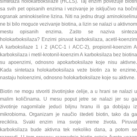
sintetaza holokarboksilaze (HCLS). Taj enzim povezuje biotin
sa svih pet opisanih enzima i vezivanje je isključivo na bočni
ogranak aminokiseline lizina. Niti na jednu drugi aminokiselinu
ne bi bilo moguće vezivanje biotina, a lizin se nalazi u aktivnom
mestu opisanih enzima. Zašto se naziva sinteza
holokarboksilaza? Enzimi piruvat karboksilaza, acetil-koenzim
A karboksilaze 1 i 2 (ACC-1 i ACC-2), propionil-koenzim A
karboksilaza i metil-krotonil-koenzim A karboksilaza bez biotina
su apoenzimi, odnosno apokarboksilaze koje nisu aktivne.
Kada sintetaza holokarboksilaza veže biotin za te enzime,
nastaju holoenzimi, odnosno holokarboksilaze koje su aktivne.
Biotin ne mogu stvoriti životinjske ćelije, a u hrani se nalazi u
malim količinama. U mesu poput jetre se nalazi jer su ga
životinje nagomilale jedući biljnu hranu ili ga dobijaju iz
mikrobioma. Organizam je naučio štedeti biotin, tako da ga
reciklira. Svaki enzim ima svoje vreme života. Piruvat
karboksilaza bude aktivna tek nekoliko dana, a potom se