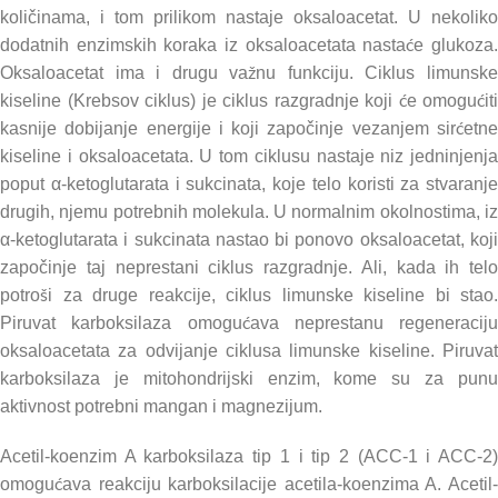
količinama, i tom prilikom nastaje oksaloacetat. U nekoliko
dodatnih enzimskih koraka iz oksaloacetata nastaće glukoza.
Oksaloacetat ima i drugu važnu funkciju. Ciklus limunske
kiseline (Krebsov ciklus) je ciklus razgradnje koji će omogućiti
kasnije dobijanje energije i koji započinje vezanjem sirćetne
kiseline i oksaloacetata. U tom ciklusu nastaje niz jedninjenja
poput α-ketoglutarata i sukcinata, koje telo koristi za stvaranje
drugih, njemu potrebnih molekula. U normalnim okolnostima, iz
α-ketoglutarata i sukcinata nastao bi ponovo oksaloacetat, koji
započinje taj neprestani ciklus razgradnje. Ali, kada ih telo
potroši za druge reakcije, ciklus limunske kiseline bi stao.
Piruvat karboksilaza omogućava neprestanu regeneraciju
oksaloacetata za odvijanje ciklusa limunske kiseline. Piruvat
karboksilaza je mitohondrijski enzim, kome su za punu
aktivnost potrebni mangan i magnezijum.
Acetil-koenzim A karboksilaza tip 1 i tip 2 (ACC-1 i ACC-2)
omogućava reakciju karboksilacije acetila-koenzima A. Acetil-