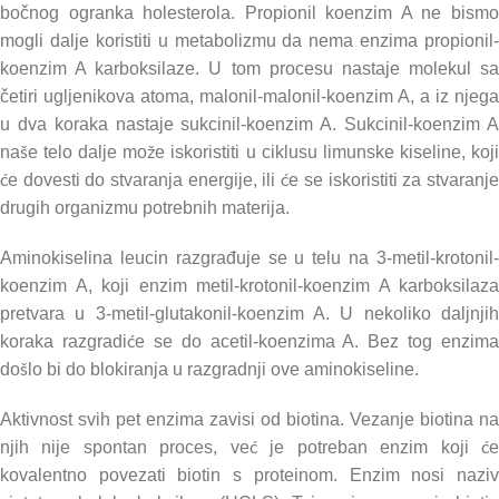
bočnog ogranka holesterola. Propionil koenzim A ne bismo
mogli dalje koristiti u metabolizmu da nema enzima propionil-
koenzim A karboksilaze. U tom procesu nastaje molekul sa
četiri ugljenikova atoma, malonil-malonil-koenzim A, a iz njega
u dva koraka nastaje sukcinil-koenzim A. Sukcinil-koenzim A
naše telo dalje može iskoristiti u ciklusu limunske kiseline, koji
će dovesti do stvaranja energije, ili će se iskoristiti za stvaranje
drugih organizmu potrebnih materija.
Aminokiselina leucin razgrađuje se u telu na 3-metil-krotonil-
koenzim A, koji enzim metil-krotonil-koenzim A karboksilaza
pretvara u 3-metil-glutakonil-koenzim A. U nekoliko daljnjih
koraka razgradiće se do acetil-koenzima A. Bez tog enzima
došlo bi do blokiranja u razgradnji ove aminokiseline.
Aktivnost svih pet enzima zavisi od biotina. Vezanje biotina na
njih nije spontan proces, već je potreban enzim koji će
kovalentno povezati biotin s proteinom. Enzim nosi naziv