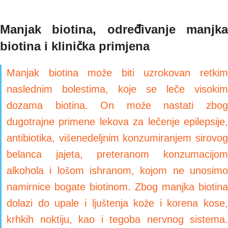
Manjak biotina, određivanje manjka
biotina i klinička primjena
Manjak biotina može biti uzrokovan retkim
naslednim bolestima, koje se leče visokim
dozama biotina. On može nastati zbog
dugotrajne primene lekova za lečenje epilepsije,
antibiotika, višenedeljnim konzumiranjem sirovog
belanca jajeta, preteranom konzumacijom
alkohola i lošom ishranom, kojom ne unosimo
namirnice bogate biotinom. Zbog manjka biotina
dolazi do upale i ljuštenja kože i korena kose,
krhkih noktiju, kao i tegoba nervnog sistema.