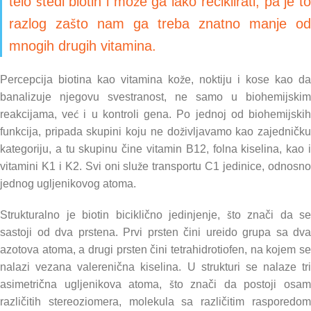
telo štedi biotin i može ga lako reciklirati, pa je to
razlog zašto nam ga treba znatno manje od
mnogih drugih vitamina.
Percepcija biotina kao vitamina kože, noktiju i kose kao da
banalizuje njegovu svestranost, ne samo u biohemijskim
reakcijama, već i u kontroli gena. Po jednoj od biohemijskih
funkcija, pripada skupini koju ne doživljavamo kao zajedničku
kategoriju, a tu skupinu čine vitamin B12, folna kiselina, kao i
vitamini K1 i K2. Svi oni služe transportu C1 jedinice, odnosno
jednog ugljenikovog atoma.
Strukturalno je biotin biciklično jedinjenje, što znači da se
sastoji od dva prstena. Prvi prsten čini ureido grupa sa dva
azotova atoma, a drugi prsten čini tetrahidrotiofen, na kojem se
nalazi vezana valerenična kiselina. U strukturi se nalaze tri
asimetrična ugljenikova atoma, što znači da postoji osam
različitih stereoziomera, molekula sa različitim rasporedom