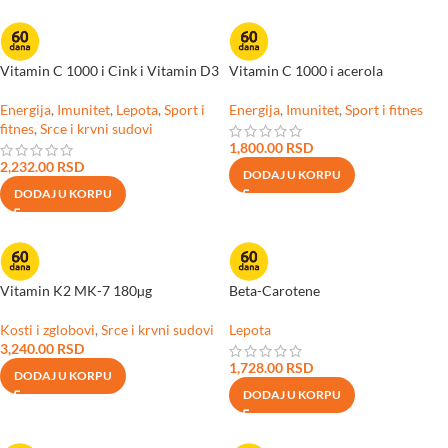
Vitamin C 1000 i Cink i Vitamin D3
Vitamin C 1000 i acerola
Energija
,
Imunitet
,
Lepota
,
Sport i
Energija
,
Imunitet
,
Sport i fitnes
fitnes
,
Srce i krvni sudovi
1,800.00
RSD
2,232.00
RSD
DODAJ U KORPU
DODAJ U KORPU
Vitamin K2 MK-7 180µg
Beta-Carotene
Kosti i zglobovi
,
Srce i krvni sudovi
Lepota
3,240.00
RSD
1,728.00
RSD
DODAJ U KORPU
DODAJ U KORPU