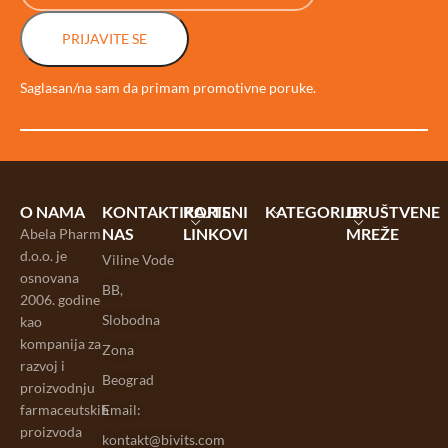
PRIJAVITE SE
Saglasan/na sam da primam promotivne poruke.
O NAMA
KONTAKTIRAJTE
KORISNI
KATEGORIJE
DRUŠTVENE
NAS
LINKOVI
MREŽE
Abela Pharm
d.o.o. je
Viline Vode
osnovana
BB,
2006. godine
Slobodna
kao
kompanija za
Zona
razvoj i
Beograd
proizvodnju
farmaceutskih
Email:
proizvoda
kontakt@bivits.com