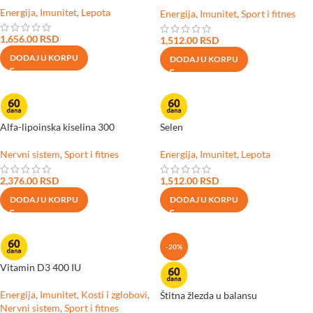
Energija
,
Imunitet
,
Lepota
Energija
,
Imunitet
,
Sport i fitnes
1,656.00
RSD
1,512.00
RSD
DODAJ U KORPU
DODAJ U KORPU
Alfa-lipoinska kiselina 300
Selen
Nervni sistem
,
Sport i fitnes
Energija
,
Imunitet
,
Lepota
2,376.00
RSD
1,512.00
RSD
DODAJ U KORPU
DODAJ U KORPU
-20%
Vitamin D3 400 IU
Energija
,
Imunitet
,
Kosti i zglobovi
,
Štitna žlezda u balansu
Nervni sistem
,
Sport i fitnes