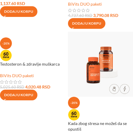
1,137.60
RSD
BiVits DUO paketi
DODAJ U KORPU
3,790.08
RSD
4,737.60
RSD
DODAJ U KORPU
-20%
Testosteron & zdravlje muškarca
BiVits DUO paketi
4,020.48
RSD
5,025.60
RSD
DODAJ U KORPU
-20%
Kada zbog stresa ne možeš da se
opustiš