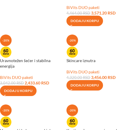
BiVits DUO paketi
3,571.20
RSD
4,464.00
RSD
DODAJ U KORPU
-20%
-20%
Uravnotežen šećer i stabilna
Skincare iznutra
energija
BiVits DUO paketi
BiVits DUO paketi
3,456.00
RSD
4,320.00
RSD
2,433.60
RSD
3,042.00
RSD
DODAJ U KORPU
DODAJ U KORPU
-20%
-20%