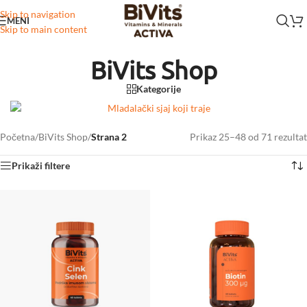
Skip to navigation
MENI
Skip to main content
BiVits Shop
Kategorije
Početna
/
BiVits Shop
/
Strana 2
Prikaz 25–48 od 71 rezultat
Prikaži filtere