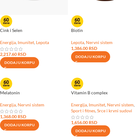
Cink i Selen
Biotin
Energija
,
Imunitet
,
Lepota
Lepota
,
Nervni sistem
1,386.00
RSD
2,217.60
RSD
DODAJ U KORPU
DODAJ U KORPU
Melatonin
Vitamin B complex
Energija
,
Nervni sistem
Energija
,
Imunitet
,
Nervni sistem
,
Sport i fitnes
,
Srce i krvni sudovi
1,368.00
RSD
1,656.00
RSD
DODAJ U KORPU
DODAJ U KORPU