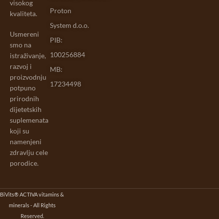
visokog
Proton
kvaliteta.
System d.o.o.
Usmereni
PIB:
smo na
100256884
istraživanje,
razvoj i
MB:
proizvodnju
17234498
potpuno
prirodnih
dijetetskih
suplemenata
koji su
namenjeni
zdravlju cele
porodice.
BiVits® ACTIVA vitamins &
minerals - All Rights
Reserved.