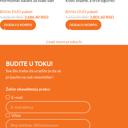
Hormonski balans za svaki dan
Kosti snažne, a srce sigurno!
BiVits DUO paketi
BiVits DUO paketi
3,686.40
RSD
3,801.60
RSD
4,608.00
RSD
4,752.00
RSD
DODAJ U KORPU
DODAJ U KORPU
Load more products
BUDITE U TOKU!
Sve što treba da uradite je da se
prijavite na naš newsletter!
Želim obaveštenja preko:
E-mail
Viber