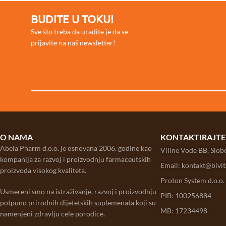
BUDITE U TOKU!
Sve što treba da uradite je da se
prijavite na naš newsletter!
O NAMA
KONTAKTIRAJTE
Abela Pharm d.o.o. je osnovana 2006. godine kao
Viline Vode BB, Slo
kompanija za razvoj i proizvodnju farmaceutskih
Email: kontakt@bivi
proizvoda visokog kvaliteta.
Proton System d.o.o.
Usmereni smo na istraživanje, razvoj i proizvodnju
PIB: 100256884
potpuno prirodnih dijetetskih suplemenata koji su
MB: 17234498
namenjeni zdravlju cele porodice.