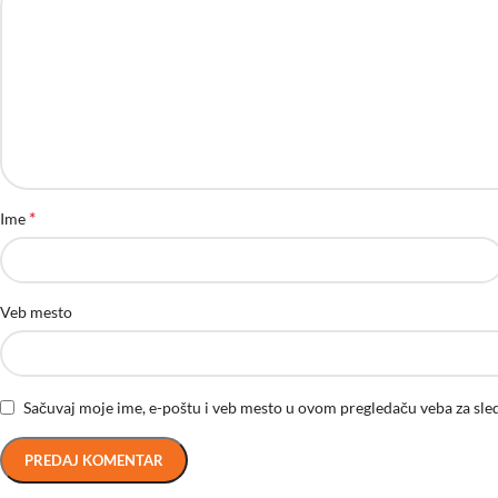
*
Ime
Veb mesto
Sačuvaj moje ime, e-poštu i veb mesto u ovom pregledaču veba za sle