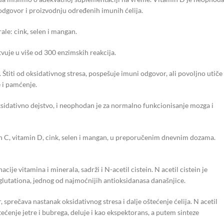
 odgovor i proizvodnju određenih imunih ćelija.
le: cink, selen i mangan.
tvuje u više od 300 enzimskih reakcija.
Štiti od oksidativnog stresa, pospešuje imuni odgovor, ali povoljno utiče 
e i pamćenje.
idativno dejstvo, i neophodan je za normalno funkcionisanje mozga i
n C, vitamin D, cink, selen i mangan, u preporučenim dnevnim dozama.
ije vitamina i minerala, sadrži i N-acetil cistein. N acetil cistein je
lutationa, jednog od najmoćnijih antioksidanasa današnjice.
 sprečava nastanak oksidativnog stresa i dalje oštećenje ćelija. N acetil
tećenje jetre i bubrega, deluje i kao ekspektorans, a putem sinteze