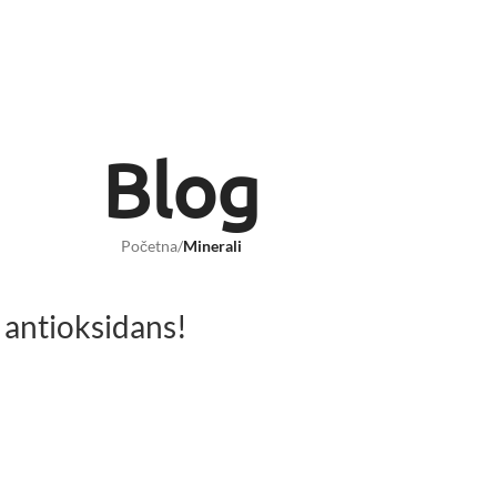
Blog
Početna
/
Minerali
 antioksidans!