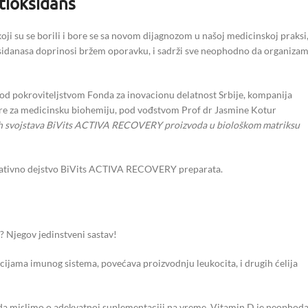
tioksidans
oji su se borili i bore se sa novom dijagnozom u našoj medicinskoj praksi,
ksidanasa doprinosi bržem oporavku, i sadrži sve neophodno da organiza
od pokroviteljstvom Fonda za inovacionu delatnost Srbije, kompanija
dre za medicinsku biohemiju, pod vođstvom Prof dr Jasmine Kotur
ivnih svojstava BiVits ACTIVA RECOVERY proizvoda u biološkom matriksu
idativno dejstvo BiVits ACTIVA RECOVERY preparata.
 Njegov jedinstveni sastav!
kcijama imunog sistema, povećava proizvodnju leukocita, i drugih ćelija
o da mislimo o adekvatnoj suplementaciji na vreme. Vitamin D je neophod