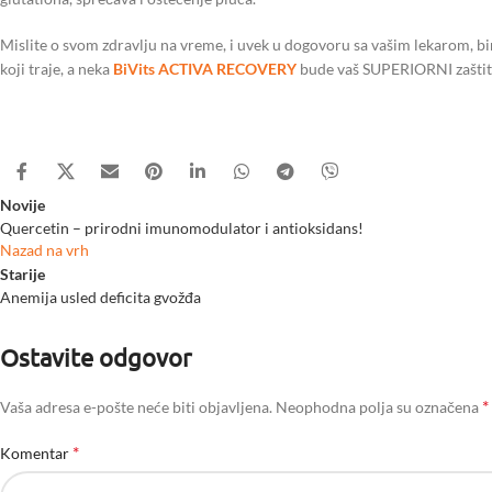
Mislite o svom zdravlju na vreme, i uvek u dogovoru sa vašim lekarom, bira
koji traje, a neka
BiVits ACTIVA RECOVERY
bude vaš SUPERIORNI zaštitn
Novije
Quercetin – prirodni imunomodulator i antioksidans!
Nazad na vrh
Starije
Anemija usled deficita gvožđa
Ostavite odgovor
*
Vaša adresa e-pošte neće biti objavljena.
Neophodna polja su označena
*
Komentar