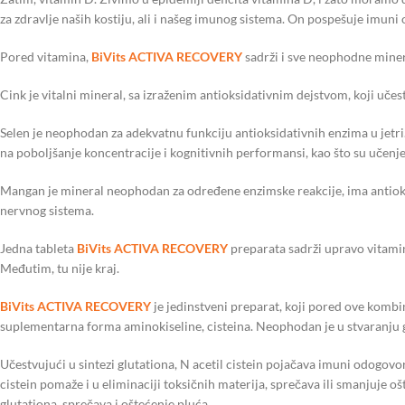
za zdravlje naših kostiju, ali i našeg imunog sistema. On pospešuje imuni
Pored vitamina,
BiVits ACTIVA RECOVERY
sadrži i sve neophodne minera
Cink je vitalni mineral, sa izraženim antioksidativnim dejstvom, koji učes
Selen je neophodan za adekvatnu funkciju antioksidativnih enzima u jetri. 
na poboljšanje koncentracije i kognitivnih performansi, kao što su učenj
Mangan je mineral neophodan za određene enzimske reakcije, ima antioks
nervnog sistema.
Jedna tableta
BiVits ACTIVA RECOVERY
preparata sadrži upravo vitami
Međutim, tu nije kraj.
BiVits ACTIVA RECOVERY
je jedinstveni preparat, koji pored ove kombinac
suplementarna forma aminokiseline, cisteina. Neophodan je u stvaranju g
Učestvujući u sintezi glutationa, N acetil cistein pojačava imuni odogovor,
cistein pomaže i u eliminaciji toksičnih materija, sprečava ili smanjuje oš
glutationa, sprečava i oštećenje pluća.