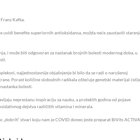
i Franz Kafka.
eme uvidi benefite superiornih antioksidansa, možda neće zaustaviti starenj
nja, i može biti odgovoran za nastanak brojnih bolesti modernog doba, u
sti.
eksni, najjednostavnije objašnjenje bi bilo da se radi o narušenoj
trane. Porast količine slobodnih radikala oštećuje genetski materijal ćelij
nastanka bolesti.
tavljaju neprestanu inspiraciju za nauku, a proteklih godina od pojave
sidativnog dejstva različitih vitamina i minerala.
no „dobrih“ stvari koju nam je COVID doneo jeste preparat BiVits ACTIV