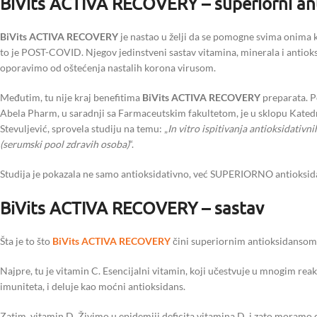
BiVits ACTIVA RECOVERY – superiorni an
BiVits ACTIVA RECOVERY
je nastao u želji da se pomogne svima onima k
to je POST-COVID. Njegov jedinstveni sastav vitamina, minerala i antio
oporavimo od oštećenja nastalih korona virusom.
Međutim, tu nije kraj benefitima
BiVits ACTIVA RECOVERY
preparata. P
Abela Pharm, u saradnji sa Farmaceutskim fakultetom, je u sklopu Kate
Stevuljević, sprovela studiju na temu: „
In vitro ispitivanja antioksidat
(serumski pool zdravih osoba)
“.
Studija je pokazala ne samo antioksidativno, već SUPERIORNO antioks
BiVits ACTIVA RECOVERY – sastav
Šta je to što
BiVits ACTIVA RECOVERY
čini superiornim antioksidansom?
Najpre, tu je vitamin C. Esencijalni vitamin, koji učestvuje u mnogim rea
imuniteta, i deluje kao moćni antioksidans.
Zatim, vitamin D. Živimo u epidemiji deficita vitamina D, i zato moram