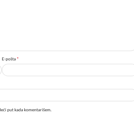
*
E-pošta
deći put kada komentarišem.