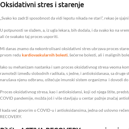
Oksidativni stres i starenje
„Svako ko zadrži sposobnost da vidi lepotu nikada ne stari“, rekao je sjajn
U potpunosti se slažem, a, iz ugla lekara, bih dodala, i da svako ko na vr
ali će svakako taj proces usporiti.
Mi danas znamo da nekontrolisani oksidativni stres ubrzava proces stare
prvom redu
kardiovaskularnih bolesti
, šećerne bolesti, ali i malignih bole
Iako su mehanizam nastanka i sam proces oksidativnog stresa veoma kompl
ravnoteži između slobodnih radikala, s jedne, i antioksidanasa, sa druge s
narušava njenu odbranu, oštećuje imunski sistem organizma i dovodi do 
Proces oksidativnog stresa, kao i antioksidansi, koji od njega štite, preds
COVID pandemije, možda još i više stavljaju u centar pažnje značaj antiok
I kada već govorim o COVID-u i antioksidansima, jedna od uslovno reče
RECOVERY.