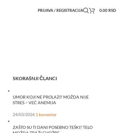
PRIJAVA / REGISTRACIJA
0.00
RSD
SKORAŠNJI ČLANCI
UMOR KOJI NE PROLAZI? MOŽDA NIJE
STRES – VEĆ ANEMIJA
24/03/2026
1 komentar
ZAŠTO SU TI DANI POSEBNO TEŠKI? TELO
MOŽDA TRAŽI GVOŽĐE