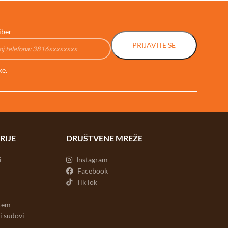
iber
PRIJAVITE SE
ke.
RIJE
DRUŠTVENE MREŽE
i
Instagram
Facebook
TikTok
stem
ni sudovi