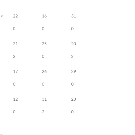
 a
22
16
31
m
0
0
0
21
25
20
2
0
2
17
26
29
0
0
0
12
31
23
0
2
0
an