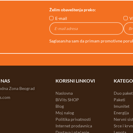
Želim obaveštenja preko:
E-mail
V
Saglasan/na sam da primam promotivne poru
 NAS
KORISNI LINKOVI
KATEGO
bodna Zona Beograd
Naslovna
Duo paket
ts.com
BiVits SHOP
Paketi
Blog
Imunitet
Moj nalog
Energija
Politika privatnosti
Nervni si
Internet prodavnica
Srce i krv
Dostava i plaćanje
Lepota