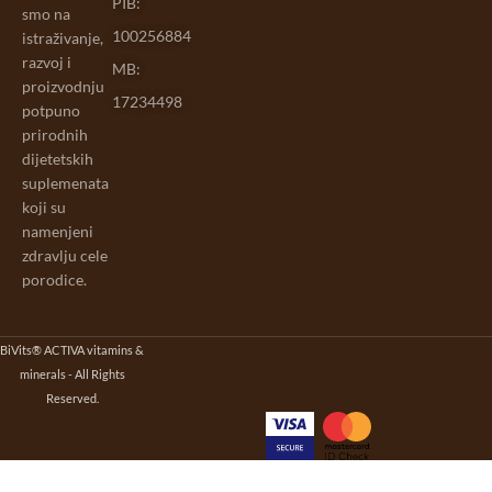
PIB:
smo na
100256884
istraživanje,
razvoj i
MB:
proizvodnju
17234498
potpuno
prirodnih
dijetetskih
suplemenata
koji su
namenjeni
zdravlju cele
porodice.
BiVits® ACTIVA vitamins &
minerals - All Rights
Reserved.