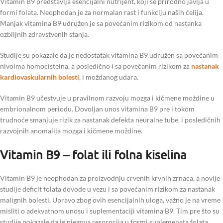
Vitamin B9 predstavlja esencijalni nutrijent, koji se prirodno javlja u
formi folata. Neophodan je za normalan rast i funkciju naših ćelija.
Manjak vitamina B9 udružen je sa povećanim rizikom od nastanka
ozbiljnih zdravstvenih stanja.
Studije su pokazale da je nedostatak vitamina B9 udružen sa povećanim
nivoima homocisteina, a posledično i sa povećanim rizikom za
nastanak
kardiovaskularnih bolesti
, i moždanog udara.
Vitamin B9 učestvuje u pravilnom razvoju mozga i kičmene moždine u
embrionalnom periodu. Dovoljan unos vitamina B9 pre i tokom
trudnoće smanjuje rizik za nastanak defekta neuralne tube, i posledičnih
razvojnih anomalija mozga i kičmene moždine.
Vitamin B9 – folat ili folna kiselina
Vitamin B9 je neophodan za proizvodnju crvenih krvnih zrnaca, a novije
studije deficit folata dovode u vezu i sa povećanim rizikom za nastanak
malignih bolesti. Upravo zbog ovih esencijalnih uloga, važno je na vreme
misliti o adekvatnom unosu i suplementaciji vitamina B9. Tim pre što su
studije pokazale da je njegova resorpcija u formi suplemenata folata