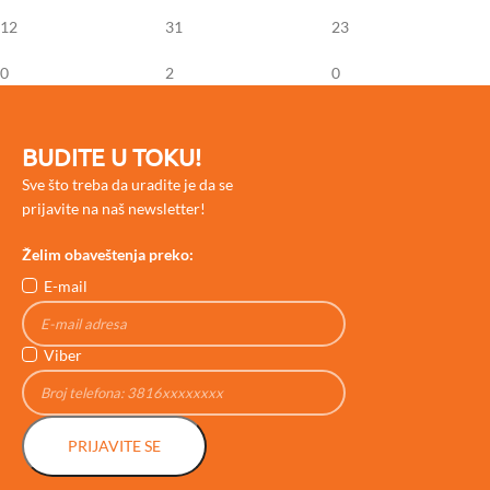
12
31
23
0
2
0
BUDITE U TOKU!
Sve što treba da uradite je da se
prijavite na naš newsletter!
Želim obaveštenja preko:
E-mail
Viber
PRIJAVITE SE