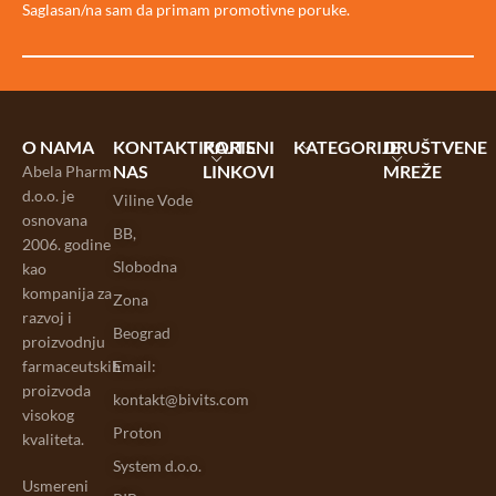
Saglasan/na sam da primam promotivne poruke.
O NAMA
KONTAKTIRAJTE
KORISNI
KATEGORIJE
DRUŠTVENE
NAS
LINKOVI
MREŽE
Abela Pharm
d.o.o. je
Viline Vode
osnovana
BB,
2006. godine
Slobodna
kao
kompanija za
Zona
razvoj i
Beograd
proizvodnju
farmaceutskih
Email:
proizvoda
kontakt@bivits.com
visokog
Proton
kvaliteta.
System d.o.o.
Usmereni