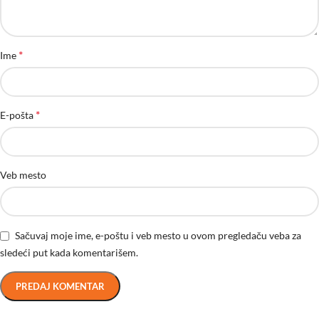
*
Ime
*
E-pošta
Veb mesto
Sačuvaj moje ime, e-poštu i veb mesto u ovom pregledaču veba za
sledeći put kada komentarišem.