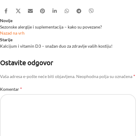
Novije
Sezonske alergije i suplementacija – kako su povezane?
Nazad na vrh
Starije
Kalcijum i vitamin D3 – snažan duo za zdravlje vaših kostiju!
Ostavite odgovor
*
Vaša adresa e-pošte neće biti objavljena.
Neophodna polja su označena
*
Komentar