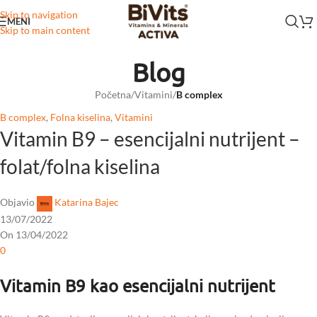
Skip to navigation
MENI
Skip to main content
Blog
Početna
/
Vitamini
/
B complex
B complex
,
Folna kiselina
,
Vitamini
Vitamin B9 – esencijalni nutrijent –
folat/folna kiselina
Objavio
Katarina Bajec
13/07/2022
On 13/04/2022
0
Vitamin B9 kao esencijalni nutrijent