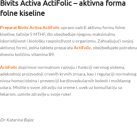
Bivits Activa ActiFolic – aktivna forma
folne kiseline
Preparat Bivits Activa ActiFolic
upravo sadrži aktivnu formu folne
kiseline, tačnije 5 MTHF, što obezbeđuje njegovu maksimalnu
iskoristljivost i biološku raspoloživost u organizmu. Zahvaljujući svojoj
aktivnoj formi, jedna tableta preparata
ActiFolic
, obezbeđujete potrebnu
dnevnu količinu vitamina B9.
ActiFolic
doprinosi normalnom razvoju i funkciji nervnog sistema,
adekvatnoj proizvodnji crvenih krvnih zrnaca, kao i regulaciji normalnog
nivoa homocisteina i prevenciji kardiovaskularnih bolesti i moždanog
udara. Mislite o svom zdravlju na vreme i, uvek uz konsultaciju sa
lekarom, uzmite zdravlje u svoje ruke!
Dr Katarina Bajec