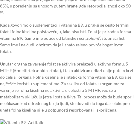
85%, u poređenju sa unosom putem hrane, gde resorpcija iznosi oko 50
%.
Kada govorimo o suplementaciji vitamina B9, u praksi se često termini
folat i folna kiselina poistovećuju, iako nisu isti. Folat je prirodna forma
vitamina B9. Samo ime potiče od latinske reči
„folium“
, što znači list.
Samo ime i ne čudi, obzirom da je lisnato zeleno povrće bogat izvor
folata.
Unutar organa za varenje folat se aktivira prelazeći u aktivnu formu, 5-
MTHF (5-metil-tetra-hidro-folat), i tako aktiviran odlazi dalje putem krvi
do ćelija i organa. Folna kiselina je sintetička forma vitamina B9, koja se
najčešće koristi u suplementima. Za razliku od folata, u organima za
varenje se folna kiselina ne aktivira u celosti u 5 MTHF, već se u
metabolizam uključuju jetra i ostala tkiva. Taj proces može da bude spor i
neefikasan kod određenog broja ljudi, što dovodi do toga da celokupno
uneta folna kiselina nije u potpunosti resorbovana i iskorišćena.