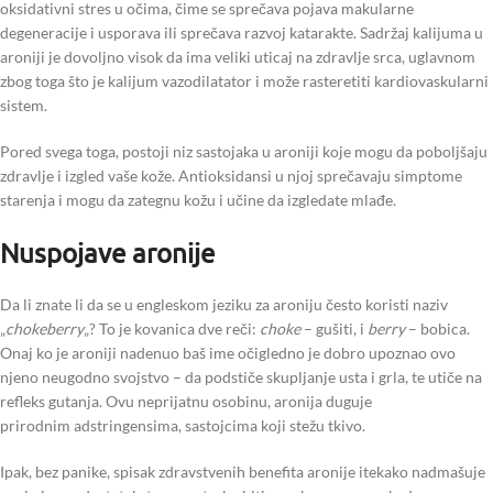
oksidativni stres u očima, čime se sprečava pojava makularne
degeneracije i usporava ili sprečava razvoj katarakte. Sadržaj kalijuma u
aroniji je dovoljno visok da ima veliki uticaj na zdravlje srca, uglavnom
zbog toga što je kalijum vazodilatator i može rasteretiti kardiovaskularni
sistem.
Pored svega toga, postoji niz sastojaka u aroniji koje mogu da poboljšaju
zdravlje i izgled vaše kože. Antioksidansi u njoj sprečavaju simptome
starenja i mogu da zategnu kožu i učine da izgledate mlađe.
Nuspojave aronije
Da li znate li da se u engleskom jeziku za aroniju često koristi naziv
„
chokeberry
„? To je kovanica dve reči:
choke
– gušiti, i
berry
– bobica.
Onaj ko je aroniji nadenuo baš ime očigledno je dobro upoznao ovo
njeno neugodno svojstvo – da podstiče skupljanje usta i grla, te utiče na
refleks gutanja. Ovu neprijatnu osobinu, aronija duguje
prirodnim adstringensima, sastojcima koji stežu tkivo.
Ipak, bez panike, spisak zdravstvenih benefita aronije itekako nadmašuje