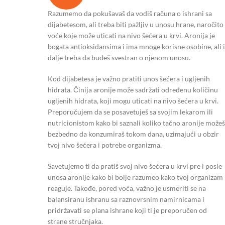
Razumemo da pokušavaš da vodiš računa o ishrani sa
dijabetesom, ali treba biti pažljiv u unosu hrane, naročito
voće koje može uticati na nivo šećera u krvi. Aronija je
bogata antioksidansima i ima mnoge korisne osobine, ali i
dalje treba da budeš svestran o njenom unosu.
Kod dijabetesa je važno pratiti unos šećera i ugljenih
hidrata. Činija aronije može sadržati određenu količinu
ugljenih hidrata, koji mogu uticati na nivo šećera u krvi.
Preporučujem da se posavetuješ sa svojim lekarom ili
nutricionistom kako bi saznali koliko tačno aronije možeš
bezbedno da konzumiraš tokom dana, uzimajući u obzir
tvoj nivo šećera i potrebe organizma.
Savetujemo ti da pratiš svoj nivo šećera u krvi pre i posle
unosa aronije kako bi bolje razumeo kako tvoj organizam
reaguje. Takođe, pored voća, važno je usmeriti se na
balansiranu ishranu sa raznovrsnim namirnicama i
pridržavati se plana ishrane koji ti je preporučen od
strane stručnjaka.