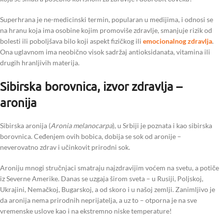
Superhrana je ne-medicinski termin, popularan u medijima, i odnosi se
na hranu koja ima osobine kojim promoviše zdravlje, smanjuje rizik od
bolesti ili poboljšava bilo koji aspekt fizičkog ili
emocionalnog zdravlja
.
Ona uglavnom ima neobično visok sadržaj antioksidanata, vitamina ili
drugih hranljivih materija.
Sibirska borovnica, izvor zdravlja –
aronija
Sibirska aronija (
Aronia melanocarpa
), u Srbiji je poznata i kao sibirska
borovnica. Ceđenjem ovih bobica, dobija se sok od aronije –
neverovatno zdrav i učinkovit prirodni sok.
Aroniju mnogi stručnjaci smatraju najzdravijim voćem na svetu, a potiče
iz Severne Amerike. Danas se uzgaja širom sveta – u Rusiji, Poljskoj,
Ukrajini, Nemačkoj, Bugarskoj, a od skoro i u našoj zemlji. Zanimljivo je
da aronija nema prirodnih neprijatelja, a uz to – otporna je na sve
vremenske uslove kao i na ekstremno niske temperature!