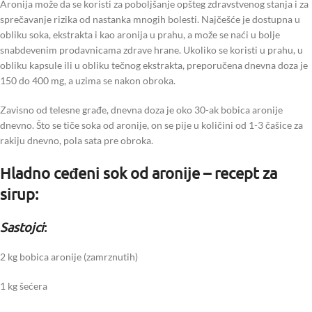
Aronija može da se koristi za poboljšanje opšteg zdravstvenog stanja i za
sprečavanje rizika od nastanka mnogih bolesti. Najčešće je dostupna u
obliku soka, ekstrakta i kao aronija u prahu, a može se naći u bolje
snabdevenim prodavnicama zdrave hrane. Ukoliko se koristi u prahu, u
obliku kapsule ili u obliku tečnog ekstrakta, preporučena dnevna doza je
150 do 400 mg, a uzima se nakon obroka.
Zavisno od telesne građe, dnevna doza je oko 30-ak bobica aronije
dnevno. Što se tiče soka od aronije, on se pije u količini od 1-3 čašice za
rakiju dnevno, pola sata pre obroka.
Hladno ceđeni sok od aronije – recept za
sirup:
Sastojci
:
2 kg bobica aronije (zamrznutih)
1 kg šećera