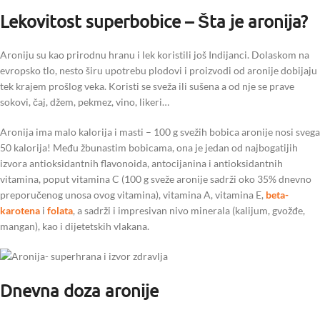
Lekovitost superbobice – Šta je aronija?
Aroniju su kao prirodnu hranu i lek koristili još Indijanci. Dolaskom na
evropsko tlo, nesto širu upotrebu plodovi i proizvodi od aronije dobijaju
tek krajem prošlog veka. Koristi se sveža ili sušena a od nje se prave
sokovi, čaj, džem, pekmez, vino, likeri…
Aronija ima malo kalorija i masti – 100 g svežih bobica aronije nosi svega
50 kalorija! Među žbunastim bobicama, ona je jedan od najbogatijih
izvora antioksidantnih flavonoida, antocijanina i antioksidantnih
vitamina, poput vitamina C (100 g sveže aronije sadrži oko 35% dnevno
preporučenog unosa ovog vitamina), vitamina A, vitamina E,
beta-
karotena
i
folata
, a sadrži i impresivan nivo minerala (kalijum, gvožđe,
mangan), kao i dijetetskih vlakana.
Dnevna doza aronije