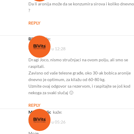
Da li aronija može da se konzumira sirova i koliko dnevno
?
REPLY
BiVits
kaže:
08/08/2022 u 12:28
Dragi Joco, nismo stručnjaci na ovom polju, ali smo se
raspitali.
Zavisno od vaše telesne građe, oko 30-ak bobica aronije
dnevno je optimum, za kilažu od 60-80 kg.
Uzmite ovaj odgovor sa rezervom, i raspitajte se još kod
nekoga za svaki slučaj 🙂
REPLY
Milan pavlic
kaže:
06/09/2024 u 05:26
Moze.