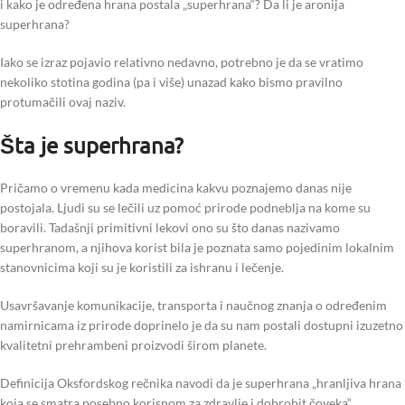
i kako je određena hrana postala „superhrana“? Da li je aronija
superhrana?
Iako se izraz pojavio relativno nedavno, potrebno je da se vratimo
nekoliko stotina godina (pa i više) unazad kako bismo pravilno
protumačili ovaj naziv.
Šta je superhrana?
Pričamo o vremenu kada medicina kakvu poznajemo danas nije
postojala. Ljudi su se lečili uz pomoć prirode podneblja na kome su
boravili. Tadašnji primitivni lekovi ono su što danas nazivamo
superhranom, a njihova korist bila je poznata samo pojedinim lokalnim
stanovnicima koji su je koristili za ishranu i lečenje.
Usavršavanje komunikacije, transporta i naučnog znanja o određenim
namirnicama iz prirode doprinelo je da su nam postali dostupni izuzetno
kvalitetni prehrambeni proizvodi širom planete.
Definicija Oksfordskog rečnika navodi da je superhrana „hranljiva hrana
koja se smatra posebno korisnom za zdravlje i dobrobit čoveka“.