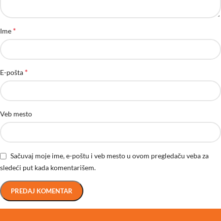
*
Ime
*
E-pošta
Veb mesto
Sačuvaj moje ime, e-poštu i veb mesto u ovom pregledaču veba za
sledeći put kada komentarišem.