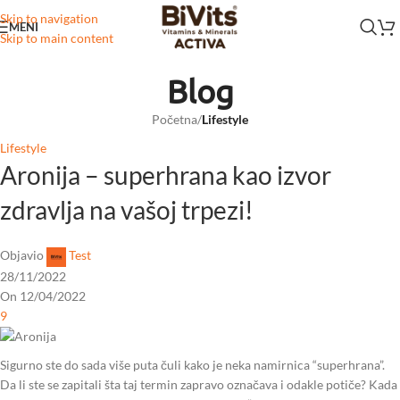
Skip to navigation
MENI
Skip to main content
Blog
Početna
/
Lifestyle
Lifestyle
Aronija – superhrana kao izvor
zdravlja na vašoj trpezi!
Objavio
Test
28/11/2022
On 12/04/2022
9
Sigurno ste do sada više puta čuli kako je neka namirnica “superhrana”.
Da li ste se zapitali šta taj termin zapravo označava i odakle potiče? Kada