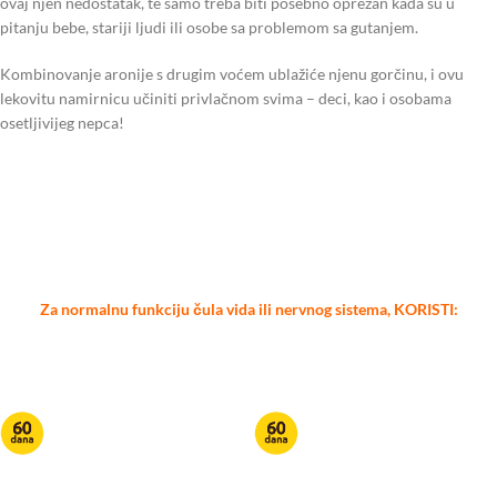
ovaj njen nedostatak, te samo treba biti posebno oprezan kada su u
pitanju bebe, stariji ljudi ili osobe sa problemom sa gutanjem.
Kombinovanje aronije s drugim voćem ublažiće njenu gorčinu, i ovu
lekovitu namirnicu učiniti privlačnom svima – deci, kao i osobama
osetljivijeg nepca!
Za normalnu funkciju čula vida ili nervnog sistema, KORISTI: