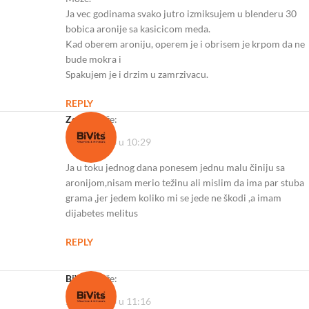
Ja vec godinama svako jutro izmiksujem u blenderu 30
bobica aronije sa kasicicom meda.
Kad oberem aroniju, operem je i obrisem je krpom da ne
bude mokra i
Spakujem je i drzim u zamrzivacu.
REPLY
Zoran
kaže:
13/07/2023 u 10:29
Ja u toku jednog dana ponesem jednu malu činiju sa
aronijom,nisam merio težinu ali mislim da ima par stuba
grama ,jer jedem koliko mi se jede ne škodi ,a imam
dijabetes melitus
REPLY
BiVits
kaže:
23/08/2023 u 11:16