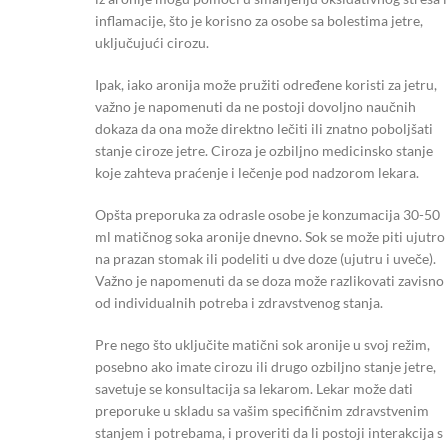
inflamacije, što je korisno za osobe sa bolestima jetre,
uključujući cirozu.
Ipak, iako aronija može pružiti određene koristi za jetru,
važno je napomenuti da ne postoji dovoljno naučnih
dokaza da ona može direktno lečiti ili znatno poboljšati
stanje ciroze jetre. Ciroza je ozbiljno medicinsko stanje
koje zahteva praćenje i lečenje pod nadzorom lekara.
Opšta preporuka za odrasle osobe je konzumacija 30-50
ml matičnog soka aronije dnevno. Sok se može piti ujutro
na prazan stomak ili podeliti u dve doze (ujutru i uveče).
Važno je napomenuti da se doza može razlikovati zavisno
od individualnih potreba i zdravstvenog stanja.
Pre nego što uključite matični sok aronije u svoj režim,
posebno ako imate cirozu ili drugo ozbiljno stanje jetre,
savetuje se konsultacija sa lekarom. Lekar može dati
preporuke u skladu sa vašim specifičnim zdravstvenim
stanjem i potrebama, i proveriti da li postoji interakcija s