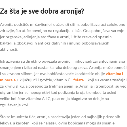
Za šta je sve dobra aronija?
Aronija podstiče mršavljenje i duže drži sitim, poboljšavajući celokupno
zdravlje, što utiče povoljno na regulaciju kilaže. Ona poboljšava varenje
jer organska jedinjenja sadržana u aroniji štite creva od opasnih
bakterija, zbog svojih antioksidativnih i imuno-poboljšavajućih
aktivnosti.
Istraživanja su direktno povezala aroniju i njihov sadržaj antocijanina sa
smanjenjem rizika od nastanka raka debelog creva. Aronija može pomoći
i sa krvnom slikom, jer ovo bobičasto voće karakteriše obilje
vitamina i
minerala
, uključujući i gvožđe, vitamin C i
folate
– koji su veoma značajni
za krvnu sliku, a posebno za tretman anemije. Aronija i trombociti su već
uigran tim jer su nepogrešivi kod podizanja broja trombocita usled
velike količine vitamina A i C, pa aronija blagotvorno deluje na
zgrušavanje krvi.
Što se imuniteta tiče, aronija predstavlja jedan od najboljih prirodnih
lekova, a karoteni koji se nalaze u ovim bobicama mogu da smanje