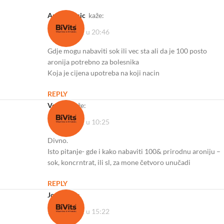
Amira Becic
kaže:
14/06/2022 u 20:46
Gdje mogu nabaviti sok ili vec sta ali da je 100 posto
aronija potrebno za bolesnika
Koja je cijena upotreba na koji nacin
REPLY
Verica
kaže:
10/07/2022 u 10:25
Divno.
Isto pitanje- gde i kako nabaviti 100& prirodnu aroniju –
sok, koncrntrat, ili sl, za mone četvoro unučadi
REPLY
Joca
kaže:
28/07/2022 u 15:22