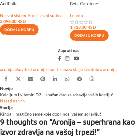
ActiFolic
Beta-Carotene
Nervni sistem
,
Srce i krvni sudovi
Lepota
3,096.00
RSD
1,728.00
RSD
DODAJ U KORPU
DODAJ U KORPU
Zaprati nas
aronija
lekovitost aronije
superhrana
za šta je sve dobra aronija
Novije
Kalcijum i vitamin D3 – snažan duo za zdravlje vaših kostiju!
Nazad na vrh
Starije
Kinoa – magično seme koje doprinosi vašem zdravlju!
9 thoughts on “
Aronija – superhrana kao
izvor zdravlja na vašoj trpezi!
”