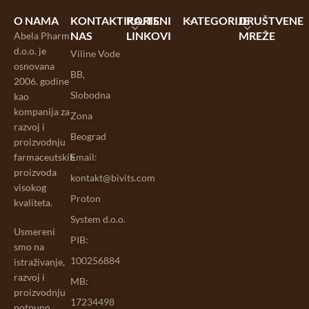
O NAMA
KONTAKTIRAJTE
KORISNI
KATEGORIJE
DRUŠTVENE
NAS
LINKOVI
MREŽE
Abela Pharm
d.o.o. je
Viline Vode
osnovana
BB,
2006. godine
Slobodna
kao
kompanija za
Zona
razvoj i
Beograd
proizvodnju
farmaceutskih
Email:
proizvoda
kontakt@bivits.com
visokog
Proton
kvaliteta.
System d.o.o.
Usmereni
PIB:
smo na
100256884
istraživanje,
razvoj i
MB:
proizvodnju
17234498
potpuno