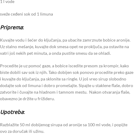
1 l vode
sveže ceđeni sok od 1 limuna
Priprema
:
Kuvajte vodu i šećer do ključanja, pa ubacite zamrznute bobice aronije.
Uz stalno mešanje, kuvajte dok smesa opet ne proključa, pa ostavite na
vatri još nekih pet minuta, a onda pustite smesu da se ohladi.
Procedite je uz pomoć gaze, a bobice iscedite presom za krompir, kako
biste dobili sav sok iz njih. Tako dobijen sok ponovo procedite preko gaze
i kuvajte do ključanja, pa sklonite sa ringle. U još vreo sirup slobodno
dodajte sok od limuna i dobro promešajte. Sipajte u staklene flaše, dobro
zatvorite i čuvajte na hladnom i tamnom mestu. Nakon otvaranja flaše,
obavezno je držite u frižideru.
Upotreba
:
Razblažite 50 ml dobijenog sirupa od aronije sa 100 ml vode, i popijte
ovo za doručak ili užinu.