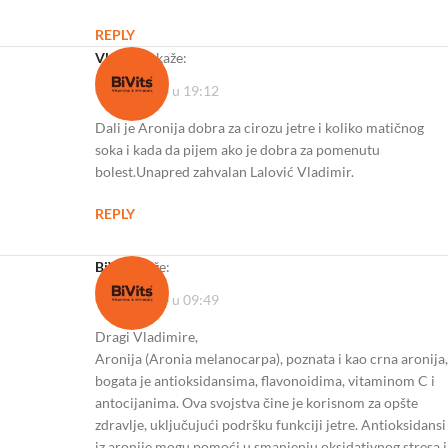
REPLY
Vladimir
kaže:
01/08/2024 u 19:12
Dali je Aronija dobra za cirozu jetre i koliko matičnog
soka i kada da pijem ako je dobra za pomenutu
bolest.Unapred zahvalan Lalović Vladimir.
REPLY
BiVits
kaže:
05/08/2024 u 09:49
Dragi Vladimire,
Aronija (Aronia melanocarpa), poznata i kao crna aronija,
bogata je antioksidansima, flavonoidima, vitaminom C i
antocijanima. Ova svojstva čine je korisnom za opšte
zdravlje, uključujući podršku funkciji jetre. Antioksidansi
iz aronije mogu pomoći u smanjenju oksidativnog stresa i