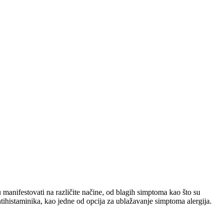
 manifestovati na različite načine, od blagih simptoma kao što su
tihistaminika, kao jedne od opcija za ublažavanje simptoma alergija.