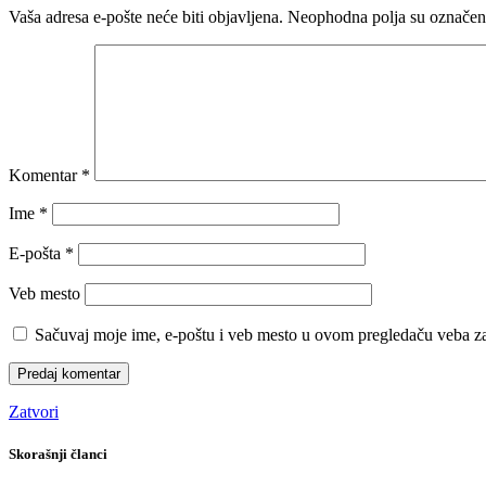
Vaša adresa e-pošte neće biti objavljena.
Neophodna polja su označe
Komentar
*
Ime
*
E-pošta
*
Veb mesto
Sačuvaj moje ime, e-poštu i veb mesto u ovom pregledaču veba za
Zatvori
Skorašnji članci