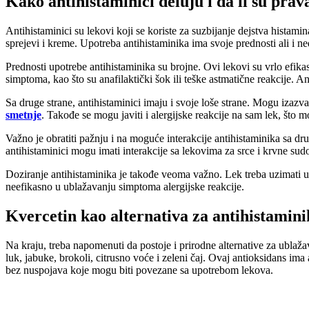
Kako antihistaminici deluju i da li su prav
Antihistaminici su lekovi koji se koriste za suzbijanje dejstva histam
sprejevi i kreme. Upotreba antihistaminika ima svoje prednosti ali i ned
Prednosti upotrebe antihistaminika su brojne. Ovi lekovi su vrlo efika
simptoma, kao što su anafilaktički šok ili teške astmatične reakcije. A
Sa druge strane, antihistaminici imaju i svoje loše strane. Mogu izazv
smetnje
. Takođe se mogu javiti i alergijske reakcije na sam lek, što 
Važno je obratiti pažnju i na moguće interakcije antihistaminika sa 
antihistaminici mogu imati interakcije sa lekovima za srce i krvne sud
Doziranje antihistaminika je takođe veoma važno. Lek treba uzimati u
neefikasno u ublažavanju simptoma alergijske reakcije.
Kvercetin kao alternativa za antihistamin
Na kraju, treba napomenuti da postoje i prirodne alternative za ublaža
luk, jabuke, brokoli, citrusno voće i zeleni čaj. Ovaj antioksidans im
bez nuspojava koje mogu biti povezane sa upotrebom lekova.