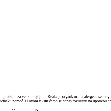
an problem za veliki broj ljudi. Reakcije organizma na alergene se mogu
medicinsku pomoć. U ovom tekstu ćemo se danas fokusirati na upotrebu an