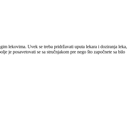
ugim lekovima. Uvek se treba pridržavati uputa lekara i doziranja leka,
olje je posavetovati se sa stručnjakom pre nego što započnete sa bilo