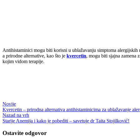
Antihistaminici mogu biti korisni u ublažavanju simptoma alergijskih r
a prirodne alternative, kao što je
kvercetin
, mogu biti sjajna zamena z
kojim vidom terapije.
Novije
Kvercetin – prirodna alternativa antihistaminicima za ublažavanje aler
Nazad na vrh
Starije
Anemija i kako je pobediti – savetuje dr Taita Stojilković!
Ostavite odgovor