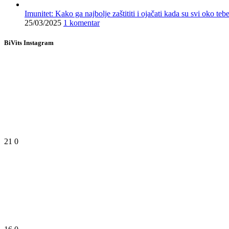
Imunitet: Kako ga najbolje zaštititi i ojačati kada su svi oko teb
25/03/2025
1 komentar
BiVits Instagram
21
0