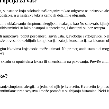
a opcija za vas?
ina, supstance koju oslobađa naš organizam kao odgovor na prisustvo aler
ostatke, a u nastavku teksta ćemo ih detaljnije objasniti.
sni u ublažavanju simptoma alergijskih reakcija, kao što su svrab, kijan
ntihistaminici su lako dostupni u apotekama, i dostupni su bez recepta.
ati nuspojave, poput pospanosti, suvih usta, glavobolje i vrtoglavice. N
može dovesti do ozbiljnih komplikacija, zato je konsultacija sa lekarom 
drugim lekovima koje osoba može uzimati. Na primer, antihistaminici mo
ove.
 skladu sa uputstvima lekara ili smernicama na pakovanju. Previše anti
ike?
vanje simptoma alergija, a jedna od njih je kvercetin. Kvercetin je prir
a antiinflamatorna svojstva i može pomoći u suzbijanju histamina. Neki i