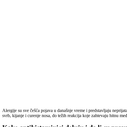
Alergije su sve češća pojava u današnje vreme i predstavljaju neprijat
svrb, kijanje i curenje nosa, do težih reakcija koje zahtevaju hitnu 