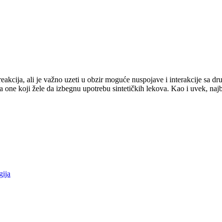
eakcija, ali je važno uzeti u obzir moguće nuspojave i interakcije sa dr
a one koji žele da izbegnu upotrebu sintetičkih lekova. Kao i uvek, najb
gija