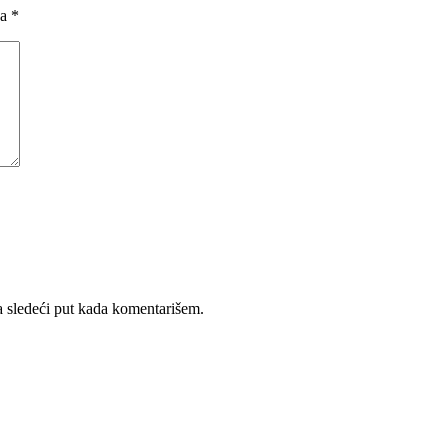
na
*
 sledeći put kada komentarišem.