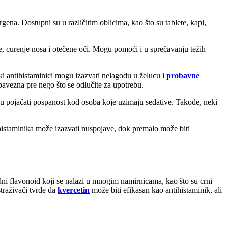
gena. Dostupni su u različitim oblicima, kao što su tablete, kapi,
je, curenje nosa i otečene oči. Mogu pomoći i u sprečavanju težih
eki antihistaminici mogu izazvati nelagodu u želucu i
probavne
obavezna pre nego što se odlučite za upotrebu.
gu pojačati pospanost kod osoba koje uzimaju sedative. Takođe, neki
histaminika može izazvati nuspojave, dok premalo može biti
odni flavonoid koji se nalazi u mnogim namirnicama, kao što su crni
straživači tvrde da
kvercetin
može biti efikasan kao antihistaminik, ali