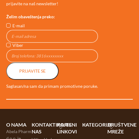
prijavite na naš newsletter!
Želim obaveštenja preko:
E-mail
Viber
PRIJAVITE SE
Saglasan/na sam da primam promotivne poruke.
O NAMA
KONTAKTIRAJTE
KORISNI
KATEGORIJE
DRUŠTVENE
NAS
LINKOVI
MREŽE
Abela Pharm
d.o.o. je