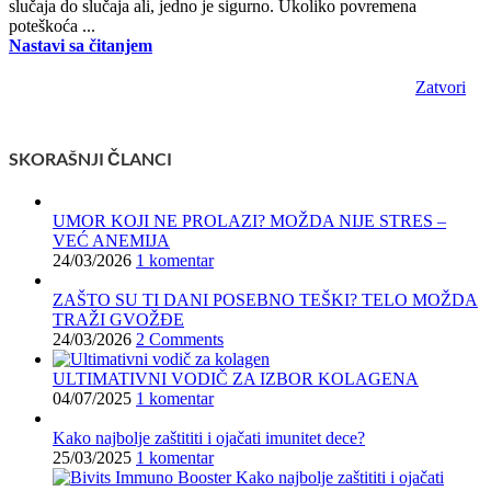
slučaja do slučaja ali, jedno je sigurno. Ukoliko povremena
poteškoća ...
Nastavi sa čitanjem
Zatvori
SKORAŠNJI ČLANCI
UMOR KOJI NE PROLAZI? MOŽDA NIJE STRES –
VEĆ ANEMIJA
24/03/2026
1 komentar
ZAŠTO SU TI DANI POSEBNO TEŠKI? TELO MOŽDA
TRAŽI GVOŽĐE
24/03/2026
2 Comments
ULTIMATIVNI VODIČ ZA IZBOR KOLAGENA
04/07/2025
1 komentar
Kako najbolje zaštititi i ojačati imunitet dece?
25/03/2025
1 komentar