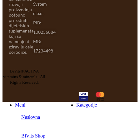
System
razvoj i
proizvodnju
d.o.o.
potpuno
prirodnih
PIB:
dijetetskih
suplemenata
100256884
koji su
namenjeni
MB:
zdravlju cele
17234498
porodice.
BiVits® ACTIVA
vitamins & minerals - All
Rights Reserved.
Meni
Kategorije
Naslovna
BiVits Shop