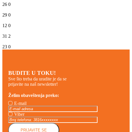
26
0
29
0
12
0
31
2
23
0
BUDITE U TOKU!
Sve što treba da uradite je da se
prijavite na naš newsletter!
Želim obaveštenja preko:
E-mail
Viber
PRIJAVITE SE