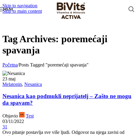
Skip to navigation
MENI
Skip to main content
Tag Archives: poremećaji
spavanja
Početna
/
Posts Tagged "poremećaji spavanja"
23
maj
Melatonin
,
Nesanica
Nesanica kao podmukli neprijatelj – Zašto ne mogu
da spavam?
Objavio
Test
03/11/2022
31
Ovo pitanje postavlja sve više ljudi. Odgovor na njega zavisi od