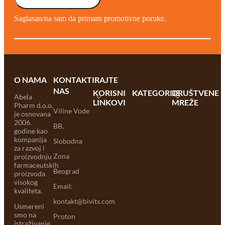
Saglasan/na sam da primam promotivne poruke.
O NAMA
KONTAKTIRAJTE
NAS
KORISNI
KATEGORIJE
DRUŠTVENE
Abela
LINKOVI
MREŽE
Pharm d.o.o.
Viline Vode
je osnovana
2006.
BB,
godine kao
kompanija
Slobodna
za razvoj i
Zona
proizvodnju
farmaceutskih
Beograd
proizvoda
visokog
Email:
kvaliteta.
kontakt@bivits.com
Usmereni
smo na
Proton
istraživanje,