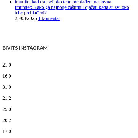
Imunitet: Kako ga najbolje zaštititi i ojačati kada su svi oko
tebe prehlađeni?
25/03/2025
1 komentar
BIVITS INSTAGRAM
21
0
16
0
31
0
21
2
25
0
20
2
17
0