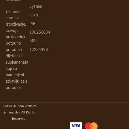
System
Usmereni
d.o.o.
smo na
PIB:
istraživanje,
razvoj i
100256884
proizvodnju
MB:
potpuno
prirodnih
17234498
dijetetskih
suplemenata
koji su
namenjeni
zdravlju cele
porodice.
BiVits® ACTIVA vitamins
& minerals - All Rights
Reserved.