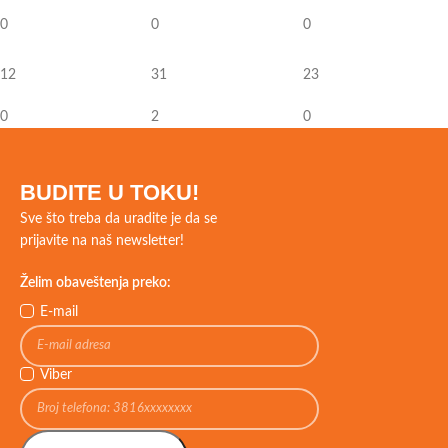
0
0
0
12
31
23
0
2
0
BUDITE U TOKU!
Sve što treba da uradite je da se
prijavite na naš newsletter!
Želim obaveštenja preko:
E-mail
Viber