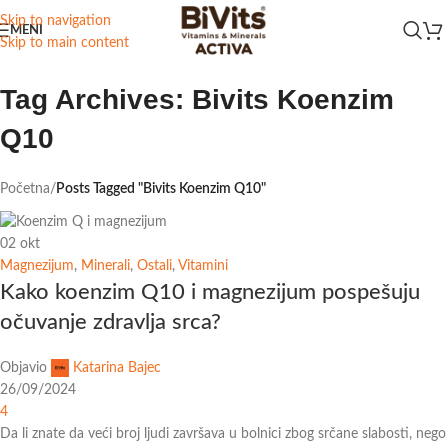
Skip to navigation
MENI
Skip to main content
Tag Archives: Bivits Koenzim
Q10
Početna
/
Posts Tagged "Bivits Koenzim Q10"
02
okt
Magnezijum
,
Minerali
,
Ostali
,
Vitamini
Kako koenzim Q10 i magnezijum pospešuju
očuvanje zdravlja srca?
Objavio
Katarina Bajec
26/09/2024
4
Da li znate da veći broj ljudi završava u bolnici zbog srčane slabosti, nego