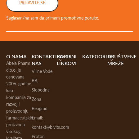
PRIJAVITE SE
Saglasan/na sam da primam promotivne poruke.
O NAMA
KONTAKTIRAJTE
KORISNI
KATEGORIJE
DRUŠTVENE
NAS
LINKOVI
MREŽE
Abela Pharm
d.o.o. je
Viline Vode
osnovana
BB,
2006. godine
Slobodna
kao
kompanija za
Zona
razvoj i
Beograd
proizvodnju
farmaceutskih
Email:
proizvoda
kontakt@bivits.com
visokog
Proton
kvaliteta.