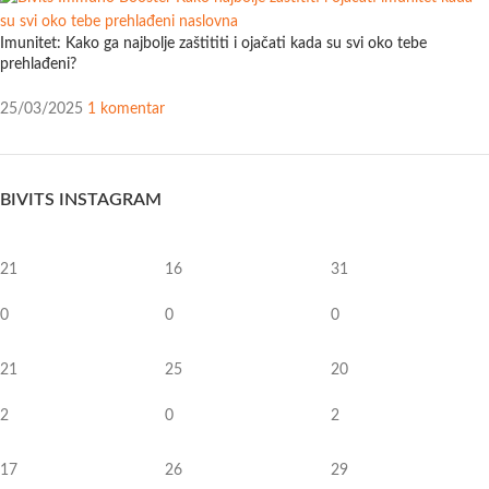
Imunitet: Kako ga najbolje zaštititi i ojačati kada su svi oko tebe
prehlađeni?
25/03/2025
1 komentar
BIVITS INSTAGRAM
21
16
31
0
0
0
21
25
20
2
0
2
17
26
29