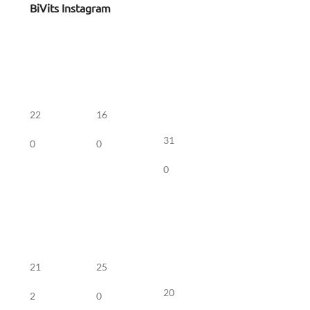
BiVits Instagram
22
16
31
0
0
0
21
25
20
2
0