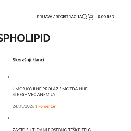
PRIJAVA / REGISTRACIJA
0.00
RSD
OSPHOLIPID
Skorašnji članci
UMOR KOJI NE PROLAZI? MOŽDA NIJE
STRES – VEĆ ANEMIJA
24/03/2026
1 komentar
ZAŠTO SU TI DANI POSEBNO TEŠKI? TELO