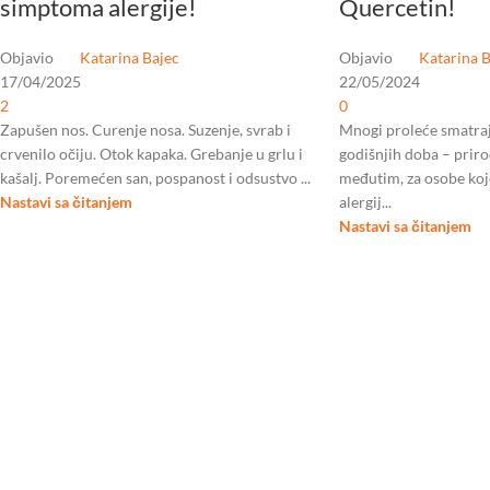
simptoma alergije!
Quercetin!
Objavio
Katarina Bajec
Objavio
Katarina B
17/04/2025
22/05/2024
2
0
Zapušen nos. Curenje nosa. Suzenje, svrab i
Mnogi proleće smatraj
crvenilo očiju. Otok kapaka. Grebanje u grlu i
godišnjih doba – prirod
kašalj. Poremećen san, pospanost i odsustvo ...
međutim, za osobe koj
Nastavi sa čitanjem
alergij...
Nastavi sa čitanjem