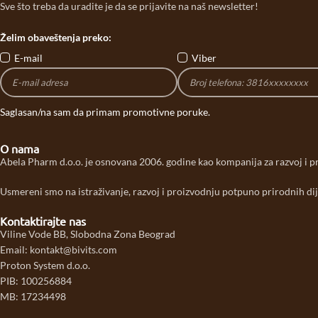
Sve što treba da uradite je da se prijavite na naš newsletter!
Želim obaveštenja preko:
E-mail
Viber
Saglasan/na sam da primam promotivne poruke.
O nama
Abela Pharm d.o.o. je osnovana 2006. godine kao kompanija za razvoj i p
Usmereni smo na istraživanje, razvoj i proizvodnju potpuno prirodnih dij
Kontaktirajte nas
Viline Vode BB, Slobodna Zona Beograd
Email: kontakt@bivits.com
Proton System d.o.o.
PIB: 100256884
MB: 17234498