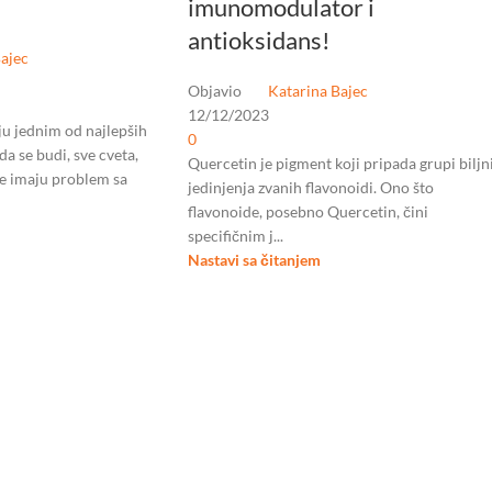
imunomodulator i
antioksidans!
ajec
Objavio
Katarina Bajec
12/12/2023
u jednim od najlepših
0
a se budi, sve cveta,
Quercetin je pigment koji pripada grupi biljn
e imaju problem sa
jedinjenja zvanih flavonoidi. Ono što
flavonoide, posebno Quercetin, čini
specifičnim j...
Nastavi sa čitanjem