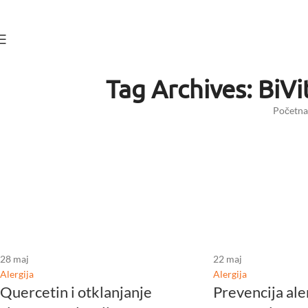
Skip to navigation
Skip to main content
Tag Archives: Bi
Početna
28
maj
22
maj
Alergija
Alergija
Quercetin i otklanjanje
Prevencija ale