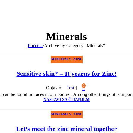
Minerals
Početna
/
Archive by Category "Minerals"
MINERALS
,
ZINC
Sensitive skin? – It yearns for Zinc!
0
Objavio
Test
at can be found in traces in our bodies. Among other things, it is importa
NASTAVI SA ČITANJEM
MINERALS
,
ZINC
Let’s meet the zinc mineral together