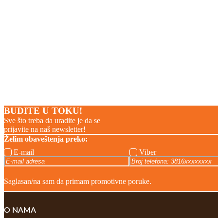
BUDITE U TOKU!
Sve što treba da uradite je da se
prijavite na naš newsletter!
Želim obaveštenja preko:
E-mail
Viber
Saglasan/na sam da primam promotivne poruke.
O NAMA