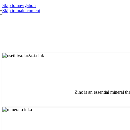
Skip to navigation
Skip to main content
23
APR
Zinc is an essential mineral th
23
APR