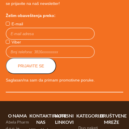
se prijavite na naš newsletter!
Želim obaveštenja preko:
E-mail
Viber
PRIJAVITE SE
Saglasan/na sam da primam promotivne poruke.
O NAMA
KONTAKTIRAJTE
KORISNI
KATEGORIJE
DRUŠTVENE
NAS
LINKOVI
MREŽE
Abela Pharm
Duo paketi
d.o.o. je