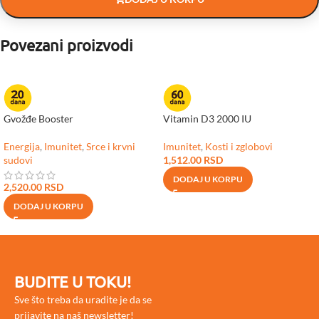
Povezani proizvodi
Gvožđe Booster
Vitamin D3 2000 IU
Energija
,
Imunitet
,
Srce i krvni
Imunitet
,
Kosti i zglobovi
sudovi
1,512.00
RSD
DODAJ U KORPU
2,520.00
RSD
DODAJ U KORPU
BUDITE U TOKU!
Sve što treba da uradite je da se
prijavite na naš newsletter!