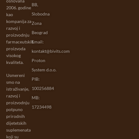
osnovana
BB,
2006. godine
Slobodna
kao
kompanija za
Zona
razvoj i
Beograd
proizvodnju
farmaceutskih
Email:
proizvoda
kontakt@bivits.com
visokog
Proton
kvaliteta.
System d.o.o.
Usmereni
PIB:
smo na
100256884
istraživanje,
razvoj i
MB:
proizvodnju
17234498
potpuno
prirodnih
dijetetskih
suplemenata
koji su