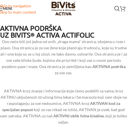
Skip to navigation
MENI
Skip to main content
AKTIVNA PODRŠKA
UZ BIVITS
ACTIVA ACTIFOLIC
®
Ovo neće biti još jedna od onih „draga mama“ stranica, obojena u roze i
plavo. Ova stranica je za sve žene koje planiraju trudnoću, koje su trudne
ali i one koje su se u toj ulozi, ne tako davno, ostvarile. Ova stranica je i za
sve vaše bliske ljude, kojima ste prioritet i koji vas u ovom periodu
posebno paze i maze. Ova stranica je zamišljena kao
AKTIVNA podrška
za sve vas.
AKTIVNA kroz znanje i informacije koje ćemo podeliti sa vama, kroz
AKTINU uključenost stručnog tima lekara i farmaceuta koji vam stoje na
raspolaganju za sve nedoumice, AKTIVNA kroz
AKTIVAN kod za
specijalan popust
koji za vas nikad ne ističe, AKTIVAN je uvek, kad god
vam zatreba. AKTIVNA uz naš
AKTIVNI oblik folne kiseline
, koji je toliko
važan.