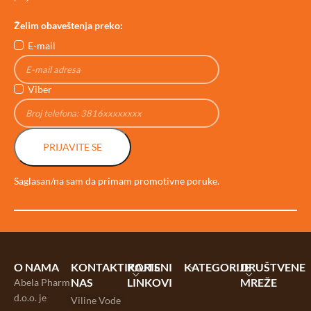
Želim obaveštenja preko:
E-mail
Viber
PRIJAVITE SE
Saglasan/na sam da primam promotivne poruke.
O NAMA
KONTAKTIRAJTE
KORISNI
KATEGORIJE
DRUŠTVENE
NAS
LINKOVI
MREŽE
Abela Pharm
d.o.o. je
Viline Vode