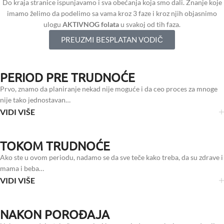
Do kraja stranice ispunjavamo i sva obećanja koja smo dali. Znanje koje
imamo želimo da podelimo sa vama kroz 3 faze i kroz njih objasnimo
ulogu
AKTIVNOG folata
u svakoj od tih faza.
PREUZMI BESPLATAN VODIČ
PERIOD PRE TRUDNOĆE
Prvo, znamo da planiranje nekad nije moguće i da ceo proces za mnoge
nije tako jednostavan…
VIDI VIŠE
TOKOM TRUDNOĆE
Ako ste u ovom periodu, nadamo se da sve teče kako treba, da su zdrave i
mama i beba…
VIDI VIŠE
NAKON POROĐAJA