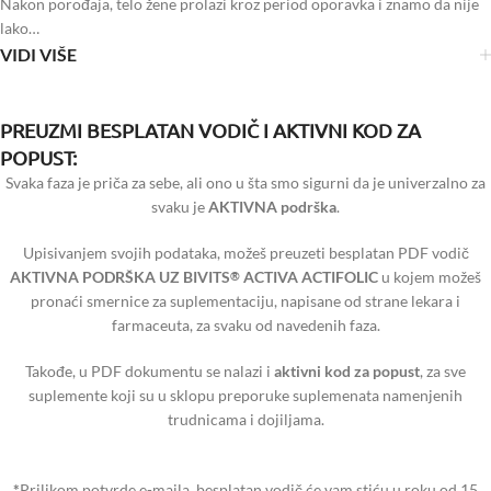
Nakon porođaja, telo žene prolazi kroz period oporavka i znamo da nije
lako…
VIDI VIŠE
PREUZMI BESPLATAN VODIČ I AKTIVNI KOD ZA
POPUST:
Svaka faza je priča za sebe, ali ono u šta smo sigurni da je univerzalno za
svaku je
AKTIVNA podrška
.
Upisivanjem svojih podataka, možeš preuzeti besplatan PDF vodič
AKTIVNA PODRŠKA UZ BIVITS
ACTIVA ACTIFOLIC
u kojem možeš
®
pronaći smernice za suplementaciju, napisane od strane lekara i
farmaceuta, za svaku od navedenih faza.
Takođe, u PDF dokumentu se nalazi i
aktivni kod za popust
, za sve
suplemente koji su u sklopu preporuke suplemenata namenjenih
trudnicama i dojiljama.
*
Prilikom potvrde e-maila, besplatan vodič će vam stiću u roku od 15