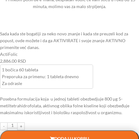
minuta, molimo vas za malo strpljenja.
Sada kada ste bogatiji za neko novo znanje i kada ste preuzeli kod za
popust, ovde možete i da ga AKTIVIRATE i svoje znanje AKTIVNO
primenite već danas.
ActiFolic
2,886.00 RSD
1 bočica 60 tableta
Preporuka za primenu: 1 tableta dnevno
Za odrasle
Posebna formulacija koja u jednoj tableti obezbedjuje 800 µg 5-
metiltetrahidrofolata, aktivnog oblika folne kiseline koji obezbeđuje
maksimalnu iskoristljivost i biološku raspoloživost u organizmu.
DODAJ U KORPU