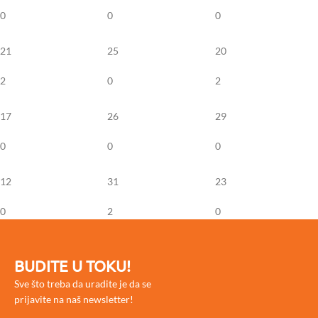
0
0
0
21
25
20
2
0
2
17
26
29
0
0
0
12
31
23
0
2
0
BUDITE U TOKU!
Sve što treba da uradite je da se
prijavite na naš newsletter!