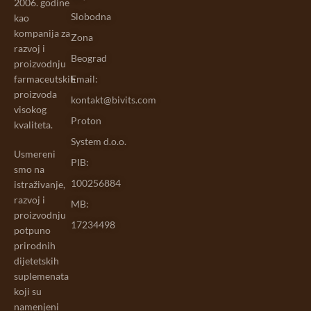
2006. godine
Slobodna
kao
kompanija za
Zona
razvoj i
Beograd
proizvodnju
farmaceutskih
Email:
proizvoda
kontakt@bivits.com
visokog
Proton
kvaliteta.
System d.o.o.
Usmereni
PIB:
smo na
100256884
istraživanje,
razvoj i
MB:
proizvodnju
17234498
potpuno
prirodnih
dijetetskih
suplemenata
koji su
namenjeni