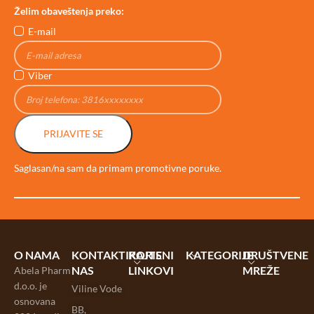
Želim obaveštenja preko:
E-mail
Viber
PRIJAVITE SE
Saglasan/na sam da primam promotivne poruke.
O NAMA
KONTAKTIRAJTE
KORISNI
KATEGORIJE
DRUŠTVENE
NAS
LINKOVI
MREŽE
Abela Pharm
d.o.o. je
Viline Vode
osnovana
BB,