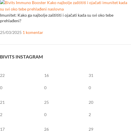
Imunitet: Kako ga najbolje zaštititi i ojačati kada su svi oko tebe
prehlađeni?
25/03/2025
1 komentar
BIVITS INSTAGRAM
22
16
31
0
0
0
21
25
20
2
0
2
17
26
29