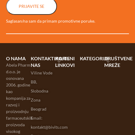
PRIJAVITE SE
Saglasan/na sam da primam promotivne poruke.
O NAMA
KONTAKTIRAJTE
KORISNI
KATEGORIJE
DRUŠTVENE
NAS
LINKOVI
MREŽE
Abela Pharm
d.o.o. je
Viline Vode
osnovana
BB,
2006. godine
Slobodna
kao
kompanija za
Zona
razvoj i
Beograd
proizvodnju
farmaceutskih
Email:
proizvoda
kontakt@bivits.com
visokog