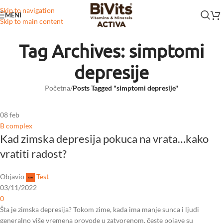
Skip to navigation
MENI
Skip to main content
Tag Archives: simptomi
depresije
Početna
/
Posts Tagged "simptomi depresije"
08
feb
B complex
Kad zimska depresija pokuca na vrata…kako
vratiti radost?
Objavio
Test
03/11/2022
0
Šta je zimska depresija? Tokom zime, kada ima manje sunca i ljudi
generalno više vremena provode u zatvorenom, česte pojave su