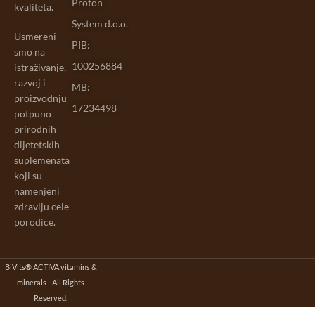
Proton
kvaliteta.
System d.o.o.
Usmereni
PIB:
smo na
100256884
istraživanje,
razvoj i
MB:
proizvodnju
17234498
potpuno
prirodnih
dijetetskih
suplemenata
koji su
namenjeni
zdravlju cele
porodice.
BiVits® ACTIVA vitamins &
minerals - All Rights
Reserved.