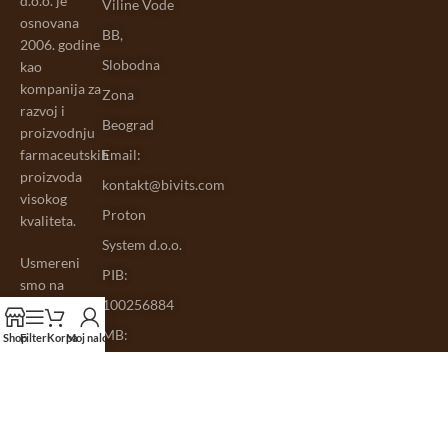
d.o.o. je
Viline Vode
osnovana
BB,
2006. godine
Slobodna
kao
kompanija za
Zona
razvoj i
Beograd
proizvodnju
farmaceutskih
Email:
proizvoda
kontakt@bivits.com
visokog
Proton
kvaliteta.
System d.o.o.
Usmereni
PIB:
smo na
100256884
istraživanje,
razvoj i
MB:
Shop
Filteri
Korpa
Moj nalog
proizvodnju
17234498
potpuno
prirodnih
dijetetskih
suplemenata