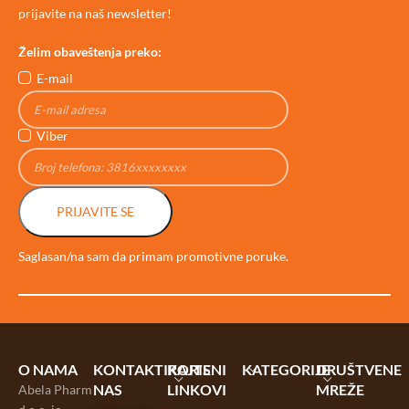
prijavite na naš newsletter!
Želim obaveštenja preko:
E-mail
Viber
PRIJAVITE SE
Saglasan/na sam da primam promotivne poruke.
O NAMA
KONTAKTIRAJTE
KORISNI
KATEGORIJE
DRUŠTVENE
NAS
LINKOVI
MREŽE
Abela Pharm