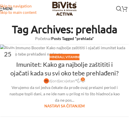
Skip to navigation
MENI
Skip to main content
Tag Archives: prehlada
Početna
/
Posts Tagged "prehlada"
25
MINERALI
,
VITAMINI
MAR
Imunitet: Kako ga najbolje zaštititi i
ojačati kada su svi oko tebe prehlađeni?
0
djordjecvjetan
Verujemo da svi jedva čekate da prođe ovaj prelazni period i
nastupe topli dani, a ne ide nam u prilog ni to što hladnoća kao
da ne pos...
NASTAVI SA ČITANJEM