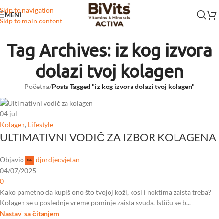
Skip to navigation
MENI
Skip to main content
Tag Archives: iz kog izvora
dolazi tvoj kolagen
Početna
/
Posts Tagged "iz kog izvora dolazi tvoj kolagen"
04
jul
Kolagen
,
Lifestyle
ULTIMATIVNI VODIČ ZA IZBOR KOLAGENA
Objavio
djordjecvjetan
04/07/2025
0
Kako pametno da kupiš ono što tvojoj koži, kosi i noktima zaista treba?
Kolagen se u poslednje vreme pominje zaista svuda. Ističu se b...
Nastavi sa čitanjem