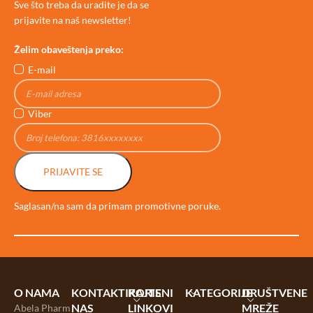
Sve što treba da uradite je da se
prijavite na naš newsletter!
Želim obaveštenja preko:
E-mail
Viber
PRIJAVITE SE
Saglasan/na sam da primam promotivne poruke.
O NAMA
KONTAKTIRAJTE
KORISNI
KATEGORIJE
DRUŠTVENE
NAS
LINKOVI
MREŽE
Abela Pharm