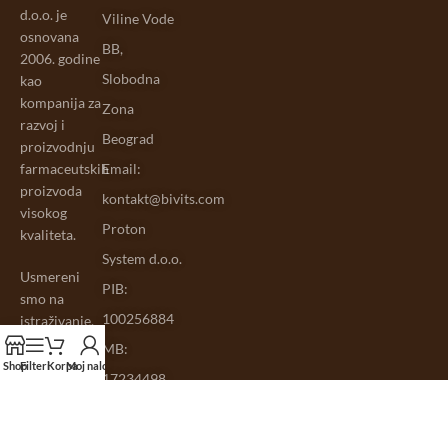
d.o.o. je
Viline Vode
osnovana
BB,
2006. godine
Slobodna
kao
kompanija za
Zona
razvoj i
Beograd
proizvodnju
farmaceutskih
Email:
proizvoda
kontakt@bivits.com
visokog
Proton
kvaliteta.
System d.o.o.
Usmereni
PIB:
smo na
100256884
istraživanje,
razvoj i
MB:
proizvodnju
Shop
Filteri
Korpa
Moj nalog
17234498
potpuno
prirodnih
dijetetskih