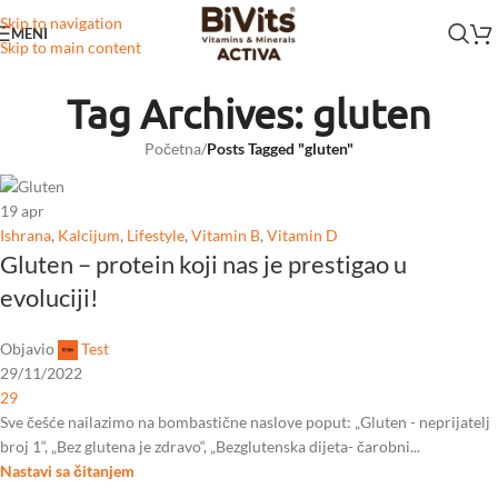
Skip to navigation
MENI
Skip to main content
Tag Archives: gluten
Početna
/
Posts Tagged "gluten"
19
apr
Ishrana
,
Kalcijum
,
Lifestyle
,
Vitamin B
,
Vitamin D
Gluten – protein koji nas je prestigao u
evoluciji!
Objavio
Test
29/11/2022
29
Sve češće nailazimo na bombastične naslove poput: „Gluten - neprijatelj
broj 1“, „Bez glutena je zdravo“, „Bezglutenska dijeta- čarobni...
Nastavi sa čitanjem