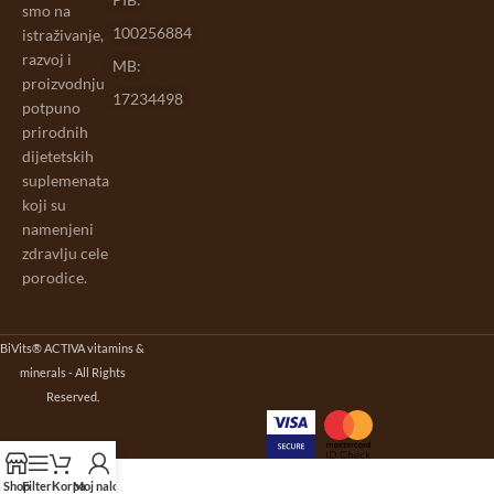
smo na
100256884
istraživanje,
razvoj i
MB:
proizvodnju
17234498
potpuno
prirodnih
dijetetskih
suplemenata
koji su
namenjeni
zdravlju cele
porodice.
BiVits® ACTIVA vitamins &
minerals - All Rights
Reserved.
Shop
Filteri
Korpa
Moj nalog