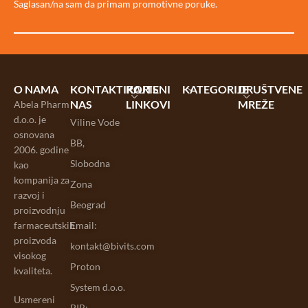
Saglasan/na sam da primam promotivne poruke.
O NAMA
KONTAKTIRAJTE
KORISNI
KATEGORIJE
DRUŠTVENE
NAS
LINKOVI
MREŽE
Abela Pharm
d.o.o. je
Viline Vode
osnovana
BB,
2006. godine
Slobodna
kao
kompanija za
Zona
razvoj i
Beograd
proizvodnju
farmaceutskih
Email:
proizvoda
kontakt@bivits.com
visokog
Proton
kvaliteta.
System d.o.o.
Usmereni
PIB: