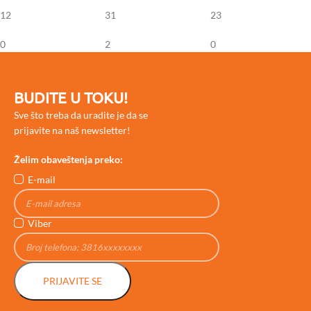
12
31
23
0
2
0
BUDITE U TOKU!
Sve što treba da uradite je da se
prijavite na naš newsletter!
Želim obaveštenja preko:
E-mail
Viber
PRIJAVITE SE