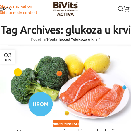
Skip to navigation
MENI
Skip to main content
Tag Archives: glukoza u krvi
Početna
/
Posts Tagged "glukoza u krvi"
03
JUN
HROM
,
MINERALI