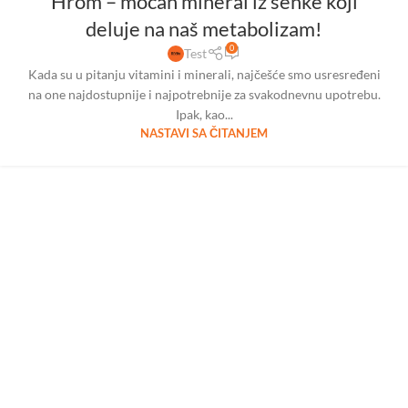
Hrom – moćan mineral iz senke koji
deluje na naš metabolizam!
0
Test
Kada su u pitanju vitamini i minerali, najčešće smo usresređeni
na one najdostupnije i najpotrebnije za svakodnevnu upotrebu.
Ipak, kao...
NASTAVI SA ČITANJEM