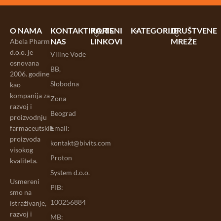
O NAMA
KONTAKTIRAJTE
KORISNI
KATEGORIJE
DRUŠTVENE
NAS
LINKOVI
MREŽE
Abela Pharm
d.o.o. je
Viline Vode
osnovana
BB,
2006. godine
Slobodna
kao
kompanija za
Zona
razvoj i
Beograd
proizvodnju
farmaceutskih
Email:
proizvoda
kontakt@bivits.com
visokog
Proton
kvaliteta.
System d.o.o.
Usmereni
PIB:
smo na
100256884
istraživanje,
razvoj i
MB: