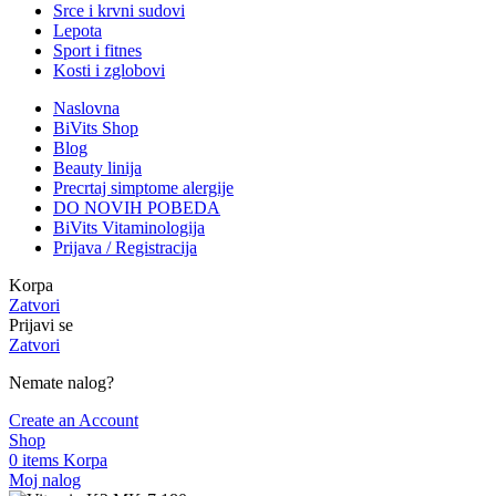
Srce i krvni sudovi
Lepota
Sport i fitnes
Kosti i zglobovi
Naslovna
BiVits Shop
Blog
Beauty linija
Precrtaj simptome alergije
DO NOVIH POBEDA
BiVits Vitaminologija
Prijava / Registracija
Korpa
Zatvori
Prijavi se
Zatvori
Nemate nalog?
Create an Account
Shop
0
items
Korpa
Moj nalog