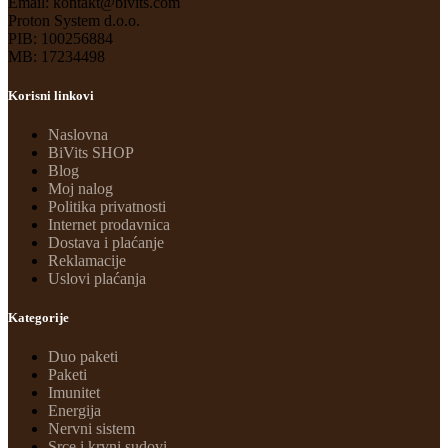
Email: kontakt@bivits.com
Proton System d.o.o.
PIB: 100256884
MB: 17234498
Korisni linkovi
Naslovna
BiVits SHOP
Blog
Moj nalog
Politika privatnosti
Internet prodavnica
Dostava i plaćanje
Reklamacije
Uslovi plaćanja
Kategorije
Duo paketi
Paketi
Imunitet
Energija
Nervni sistem
Srce i krvni sudovi