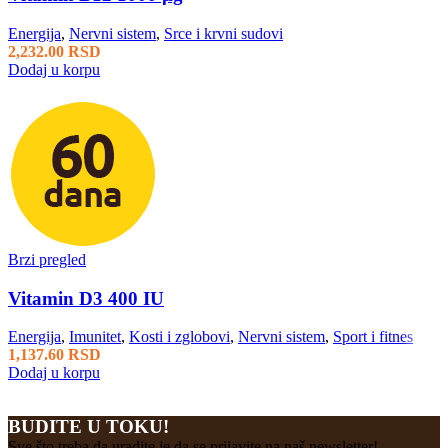
Energija
,
Nervni sistem
,
Srce i krvni sudovi
2,232.00
RSD
Dodaj u korpu
Brzi pregled
Vitamin D3 400 IU
Energija
,
Imunitet
,
Kosti i zglobovi
,
Nervni sistem
,
Sport i fitnes
1,137.60
RSD
Dodaj u korpu
BUDITE U TOKU!
Sve što treba da uradite je da se prijavite na naš newsletter!