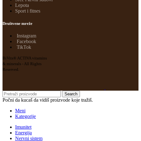
Lepota
Sport i fitnes
Društvene mreže
Instagram
Facebook
TikTok
BiVits® ACTIVA vitamins
& minerals - All Rights
Reserved.
Search
Počni da kucaš da vidiš proizvode koje tražiš.
Meni
Kategorije
Imunitet
Energija
Nervni sistem