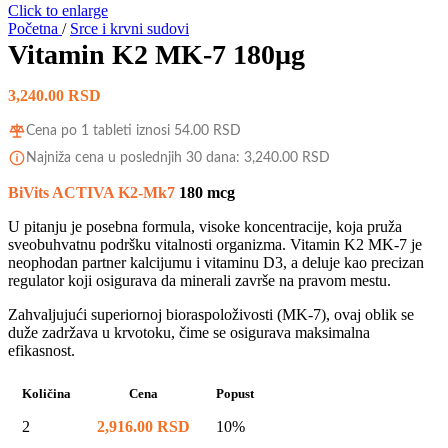
Click to enlarge
Početna
/
Srce i krvni sudovi
Vitamin K2 MK-7 180µg
3,240.00
RSD
Cena po 1 tableti iznosi
54.00
RSD
Najniža cena u poslednjih 30 dana:
3,240.00
RSD
BiVits ACTIVA K2-Mk7
180 mcg
U pitanju je posebna formula, visoke koncentracije, koja pruža
sveobuhvatnu podršku vitalnosti organizma. Vitamin K2 MK-7 je
neophodan partner kalcijumu i vitaminu D3, a deluje kao precizan
regulator koji osigurava da minerali završe na pravom mestu.
Zahvaljujući superiornoj bioraspoloživosti (MK-7), ovaj oblik se
duže zadržava u krvotoku, čime se osigurava maksimalna
efikasnost.
Količina
Cena
Popust
2
2,916.00
RSD
10%