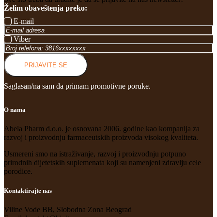
Želim obaveštenja preko:
E-mail
Viber
PRIJAVITE SE
Saglasan/na sam da primam promotivne poruke.
O nama
Abela Pharm d.o.o. je osnovana 2006. godine kao kompanija za
razvoj i proizvodnju farmaceutskih proizvoda visokog kvaliteta.
Usmereni smo na istraživanje, razvoj i proizvodnju potpuno
prirodnih dijetetskih suplemenata koji su namenjeni zdravlju cele
porodice.
Kontaktirajte nas
Viline Vode BB, Slobodna Zona Beograd